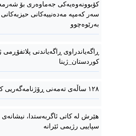
کۆبوونەوەیەکی جەماوەری بۆ شەرمە
سەر کەمپە مەدەنییەکانی حیزبەکانی 
بەرێوەچوو
ڕاگەیاندراوی ڕاگەیاندنی پلاتفۆڕمی 
کوردستان_ژینا
١٢٨ ساڵەی تەمەنی ڕۆژنامەگەریی کوردیی؛ پیرۆز بێت
هێرش لە کاتی ئاگربەستدا، نیشانەی
سپاییی رژیمی ئێرانە