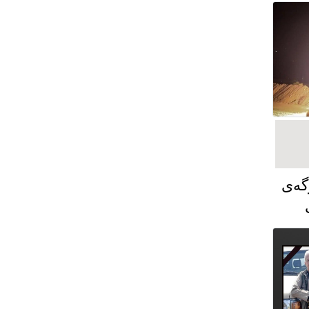
گەی
ت