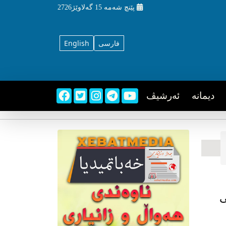
پێنچ شه‌مه‌
15 گه‌لاوێژ2726
فارسی
English
دیمانه
ئه‌رشیڤ
ی