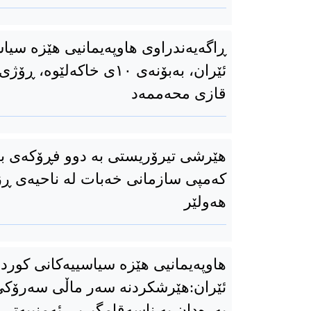
ڕاگەیەندراوی هاوپەیمانیی هێزە سیا
ئێران، بەبۆنەی ١٠ی خاکەل
قازی محەممەد
هێرشی تیرۆریستی بە دوو فڕۆکەی بێ
که‌مپی سازمانی خه‌بات له‌ ناحیه‌ی ڕ
هه‌ولێر
هاوپەیمانیی هێزە سیاسییەکانی کورد
ئێران:هێرشکردنە سەر ماڵی سەرۆک
پەرەدان بە ناسەقامگیریی ئەمنییەتی