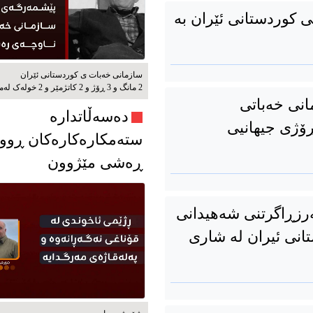
ی کوردستانی ئێران بە
سازمانی خەبات ی كوردستانی ئێران
2 مانگ و 3 ڕۆژ و 2 کاتژمێر و 2 خوله‌ک له‌مه‌وپێش‌
انی خەباتی
دەسەڵاتدارە
بۆنەی ١ی مەی، ڕۆژی جیهانیی
ستەمکارەکارەکان ڕوو
ڕەشی مێژوون
رزڕاگرتنی شەهیدانی
انی ئیران لە شاری