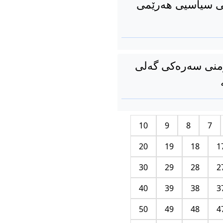
یی سیاسیی هەرێمی
ژمنی سەرەکی گەلی
10
9
8
7
20
19
18
1
30
29
28
2
40
39
38
3
50
49
48
4