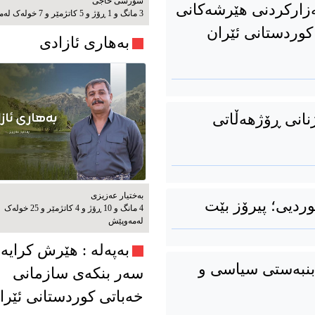
شۆرشی حاجی
زارکردنی هێرشەکانی
3 مانگ و 1 ڕۆژ و 5 کاتژمێر و 7 خوله‌ک له‌مه‌وپێش‌
کوردستانی ئێران
بەهاری ئازادی
ژنانی ڕۆژهەڵاتی
بەختیار عەزیزی
4 مانگ و 10 ڕۆژ و 4 کاتژمێر و 25 خوله‌ک
له‌مه‌وپێش‌
به‌په‌له‌ : هێرش کرایە
 بنبەستی سیاسی و
سەر بنکەی سازمانی
خەباتی کوردستانی ئێرا