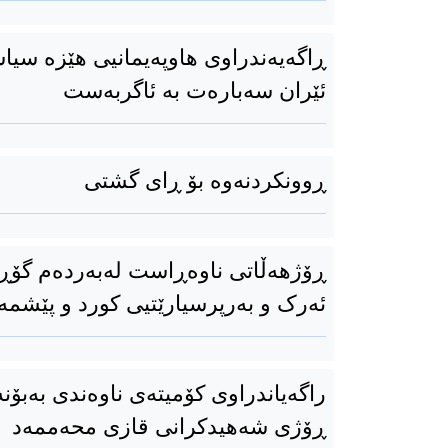
ڕاگەیەندراوی هاوپەیمانیی هێزە سیا
ئێران سەبارەت بە ئاگربەست
ڕوونکردنەوە بۆ ڕای گشتی
ڕۆژهەڵاتی ناوەڕاست لەبەردەم گۆڕان
ئەرک و بەرپرسیارێتیی کورد و پێشم
ڕۆژی شەهیدكرانی قازی محەممەد