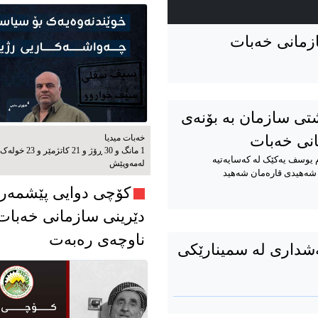
زمانی خەبات
ی سازمان بە بۆنەی
نی خەبات
خەبات میدیا
1 مانگ و 30 ڕۆژ و 21 کاتژمێر و 23 خوله‌ک
اجی عەبدوڵا مام یوسف یەکێک لە کەسایەتیە
له‌مه‌وپێش‌
ی شەهیدی قارەمان شەهید
کۆچی دوایی پێشمەر
دێرینی سازمانی خەبات
ناوچەی رەبەت
شداری لە سمینارێکی