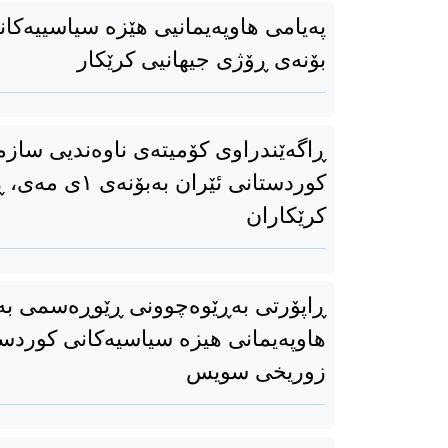
پەیامی هاوپەیمانیی هێزە سیاسییەکان
بۆنەی ڕۆژی جیهانیی کرێکار
ڕاگەێندراوی کۆمیتەی ناوەندیی سازم
کوردستانی ئێران بە
کرێکاران
ڕاپۆرتی بەڕێوەچوونی ڕێوڕەسمی بە
هاوپەیمانی هیزە سیاسیەکانی کوردست
زوریخی سویس