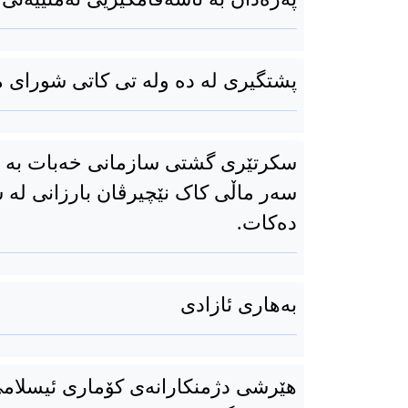
پشتگیری له ده وله تی کاتی شورای 
سکرتێری گشتی سازمانی خەبات بە ت
سەر ماڵی کاک نێچیرڤان بارزانی لە
دەکات.
بەهاری ئازادی
هێرشی دژمنکارانەی کۆماری ئیسلامی ب