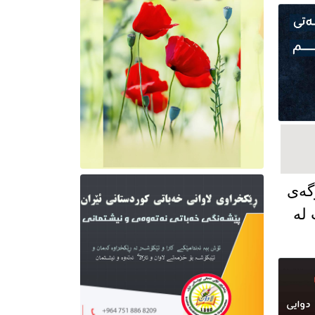
گەی
 لە