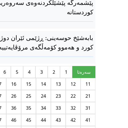
پێشمه‌رگه‌ پێشێلکردنەوەی سەروەر
کوردستانە
بابەشێخ حوسەینی: ڕژێمی ئێران دو
کورد و هەموو کۆمەڵگەی مرۆڤایەتییە
سه‌ره‌تا
1
2
3
4
5
6
7
16
15
14
13
12
11
7
26
25
24
23
22
21
7
36
35
34
33
32
31
7
46
45
44
43
42
41