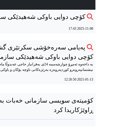
کۆچی دوایی باوکی شەهیدێکی سا
2025-11-08 17:43
پەیامی سەرەخۆشی سکرتێری گشت
کۆچی دوایی باوکی شەهیدێکی سازما
بە داخەوە ئەمڕۆ چوارشەممە 24ی بەفرانبار ح
نیشتمانپەروەرو کوردپەروەرە بەرێزەکانی ناوچە بۆکان و باوک
2021-01-13 12:26:50
کۆمیتەی سویسی سازمانی خەبات بە
ڕاوێژکاریدا کرد