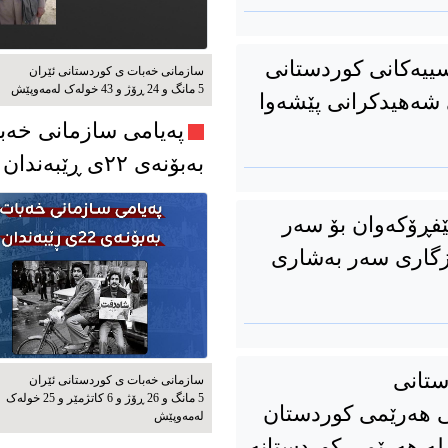
سییەکانی کوردستانی
سازمانی خەبات ی كوردستانی ئێران
5 مانگ و 24 ڕۆژ و 43 خوله‌ک له‌مه‌وپێش‌
ێوە، ڕۆژی شەهیدکرانی پێشەوا
پەیامی سازمانی خەب
بەبۆنەی ۲۲ی ڕێبەندان
فڕۆکەوان بۆ سەر
زگاری سه‌ر به‌شاری
ستانی
سازمانی خەبات ی كوردستانی ئێران
5 مانگ و 26 ڕۆژ و 6 کاتژمێر و 25 خوله‌ک
ی هەرێمی کوردستان
له‌مه‌وپێش‌
 لە هەرێمی کوردستانە