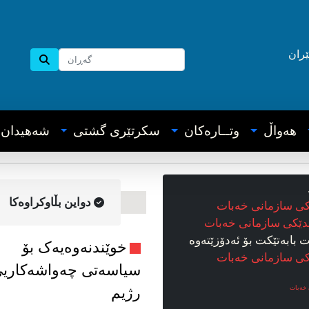
ێران
هه‌واڵ
وتــاره‌کان
سکرتێری گشتی
شه‌هیدان
دواین بڵاوکراوه‌کا
کی سازمانی خەبات
دێکی سازمانی خەبات
بابه‌تێکت بۆ ئه‌دۆزێته‌وه‌
خوێندنەوەیەک بۆ
کی سازمانی خەبات
سیاسەتی چەواشەکاری
 خەبات
رژیم