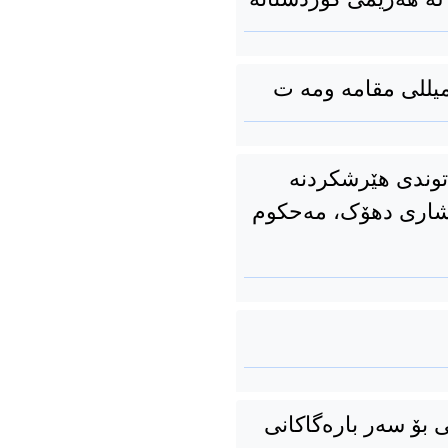
میللی مقامه ومه ت
وندی هێرشکردنە
 شاری دهۆک، مەحکوم
ۆ سه‌ر باره‌گاکانی