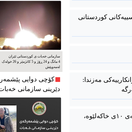
سییەکانی کوردستانی
سازمانی خەبات ی کوردستانی ئێران
4 مانگ و 24 ڕۆژ و 5 کاتژمێر و 26 خوله‌ک
له‌مه‌وپێش‌
کۆچی دوایی پێشمەر
کارییەکی مەزندا:
دێرینی سازمانی خەبا
ەرگە
راگەیاندراوی کۆمیتەی ناوەندی بەبۆنەی ١٠ی خاکەلێوە،