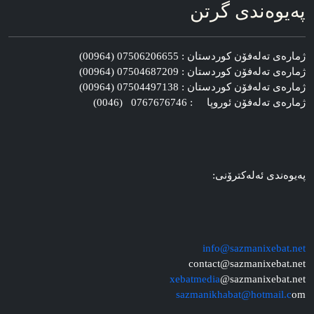
په‌یوه‌ندی گرتن
ژماره‌ی ته‌له‌فۆن کوردستان : 07506206655 (00964)
ژماره‌ی ته‌له‌فۆن کوردستان : 07504687209 (00964)
ژماره‌ی ته‌له‌فۆن کوردستان : 07504497138 (00964)
ژماره‌ی ته‌له‌فۆن ئوروپا : 0767676746 (0046)
په‌یوه‌ندی ئه‌له‌کترۆنی:
info@sazmanixebat.net
contact@sazmanixebat.net
xebatmedia
@sazmanixebat.net
sazmanikhabat@hotmail.c
om