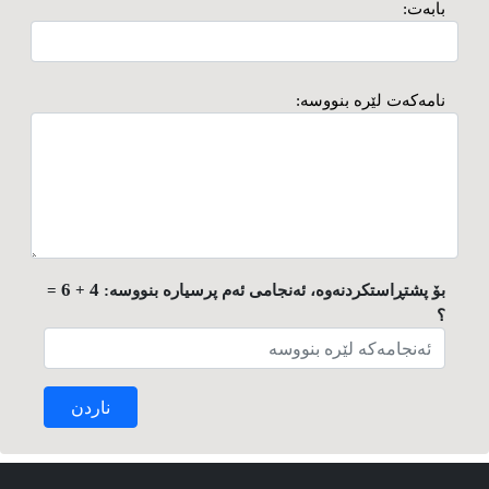
بابەت:
نامەکەت لێرە بنووسە:
6
4
بۆ پشتڕاستکردنەوە، ئەنجامی ئەم پرسیارە بنووسە:
+
=
؟