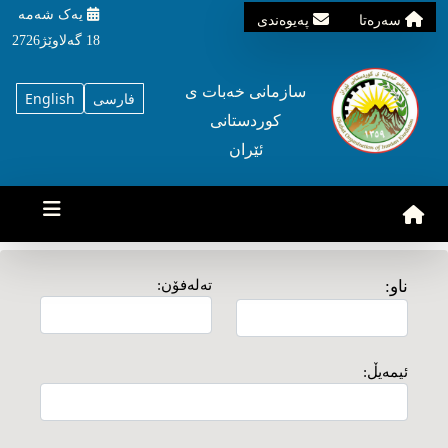
یه‌ک شه‌مه‌
سه‌ره‌تا
په‌یوه‌ندی
18 گه‌لاوێژ2726
سازمانی خه‌بات ی
فارسی
English
کوردستانی
ئێران
ناو:
تەلەفۆن:
ئیمەیڵ: