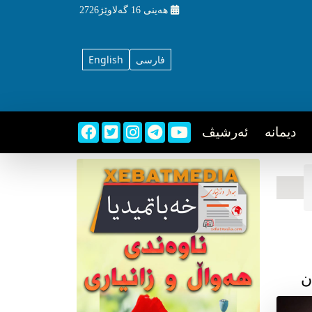
هه‌ینی
16 گه‌لاوێژ2726
فارسی
English
دیمانه
ئه‌رشیڤ
ن