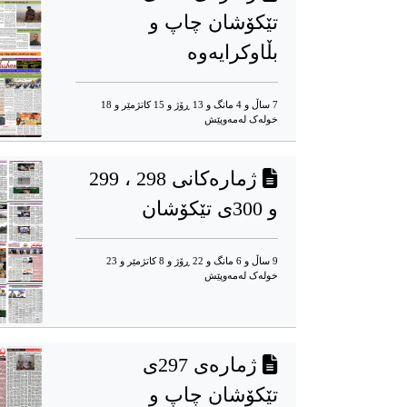
تێکۆشان چاپ و
بڵاوکرایەوە
7 ساڵ و 4 مانگ و 13 ڕۆژ و 15 کاتژمێر و 18
خوله‌ک له‌مه‌وپێش‌
ژمارەکانی 298 ، 299
و 300ی تێکۆشان
9 ساڵ و 6 مانگ و 22 ڕۆژ و 8 کاتژمێر و 23
خوله‌ک له‌مه‌وپێش‌
ژمارەی 297ی
تێکۆشان چاپ و