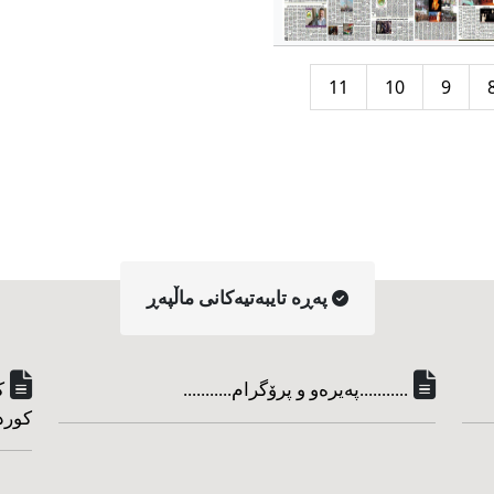
11
10
9
په‌ڕه‌ تایبه‌تیه‌کانی ماڵپه‌ڕ
...........په‌یره‌و و پرۆگرام...........
ک
کورد