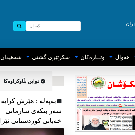
ێران
هه‌واڵ
وتــاره‌کان
سکرتێری گشتی
شه‌هیدان
دواین بڵاوکراوه‌کا
به‌په‌له‌ : هێرش کرایە
سەر بنکەی سازمانی
خەباتی کوردستانی ئێرا