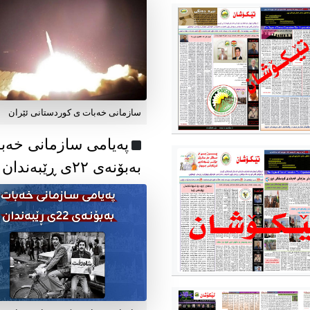
سازمانی خەبات ی کوردستانی ئێران
پەیامی سازمانی خەب
بەبۆنەی ۲۲ی ڕێبەندان