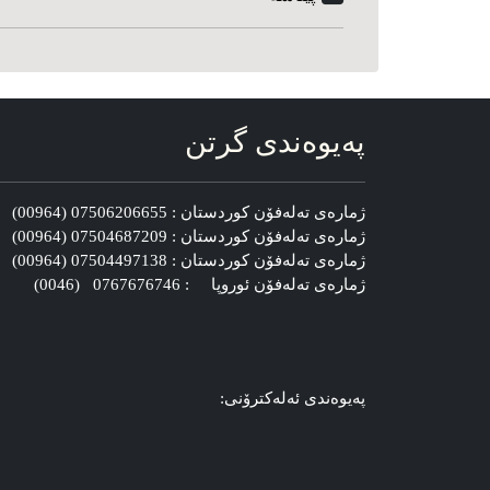
په‌یوه‌ندی گرتن
ژماره‌ی ته‌له‌فۆن کوردستان : 07506206655 (00964)
ژماره‌ی ته‌له‌فۆن کوردستان : 07504687209 (00964)
ژماره‌ی ته‌له‌فۆن کوردستان : 07504497138 (00964)
ژماره‌ی ته‌له‌فۆن ئوروپا : 0767676746 (0046)
په‌یوه‌ندی ئه‌له‌کترۆنی: