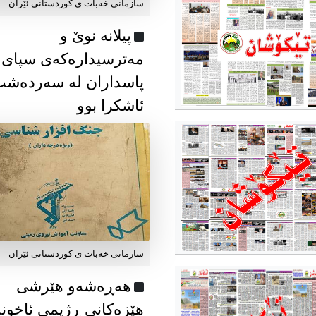
سازمانی خەبات ی كوردستانی ئێران
پیلانە نوێ و
مەترسیدارەکەی سپای
پاسداران لە سەردەش
ئاشکرا بوو
سازمانی خەبات ی كوردستانی ئێران
هەڕەشەو هێرشی
هێزەکانی ڕژیمی ئاخون