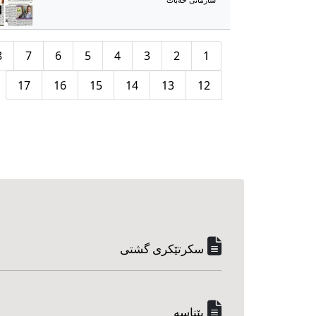
سازمانی خەبات
8
7
6
5
4
3
2
1
17
16
15
14
13
12
سکرتێکری گشتی
پێناسه‌