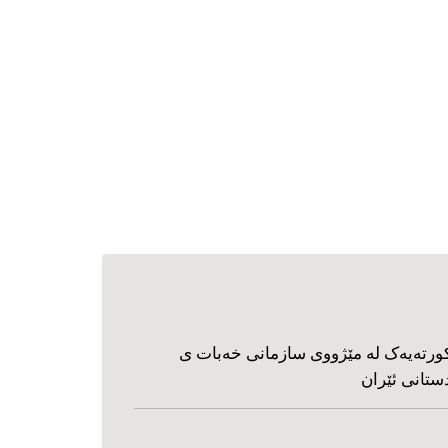
ورته‌یه‌ک له مێژووی سازمانی خه‌بات ی
ستانی ئێران