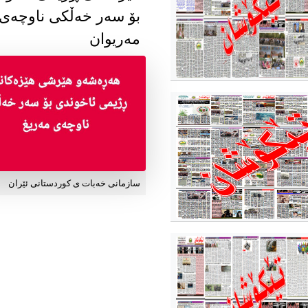
بۆ سەر خەڵکی ناوچەی
مەریوان
سازمانی خەبات ی کوردستانی ئێران