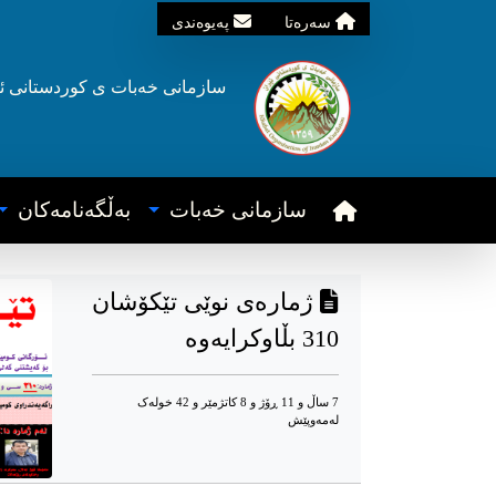
سه‌ره‌تا
په‌یوه‌ندی
سازمانی خه‌بات ی
کوردستانی
ئ
سازمانی خه‌بات
به‌ڵگه‌نامه‌کان
ژماره‌ی نوێی تێکۆشان
310 بڵاوکرایه‌وه‌
7 ساڵ و 11 ڕۆژ و 8 کاتژمێر و 42 خوله‌ک
له‌مه‌وپێش‌