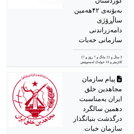
کوردستان
بەبۆنەی ۴۲هەمین
ساڵڕۆژی
دامەزراندنی
سازمانی خەبات
3 ساڵ و 11 مانگ و 7 ڕۆژ و 17
کاتژمێر و 14 خوله‌ک له‌مه‌وپێش‌
پیام سازمان
مجاهدین خلق
ایران بەمناسبت
دهمین سالگرد
درگذشت بنیانگذار
سازمان خبات