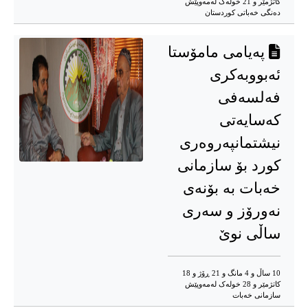
کاتژمێر و 21 خوله‌ک له‌مه‌وپێش‌
دەنگی خەباتی کوردستان
پەیامی مامۆستا
ئەبووبەکری
فەلسەفی
کەسایەتی
نیشتمانپەروەری
کورد بۆ سازمانی
خەبات بە بۆنەی
نەورۆز و سەری
ساڵی نوێ‌
10 ساڵ و 4 مانگ و 21 ڕۆژ و 18
کاتژمێر و 28 خوله‌ک له‌مه‌وپێش‌
سازمانی خەبات