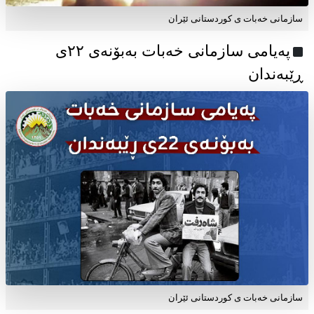
سازمانی خەبات ی کوردستانی ئێران
پەیامی سازمانی خەبات بەبۆنەی ۲۲ی
ڕێبەندان
سازمانی خەبات ی كوردستانی ئێران