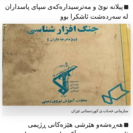
پیلانە نوێ و مەترسیدارەکەی سپای پاسداران
لە سەردەشت ئاشکرا بوو
سازمانی خەبات ی كوردستانی ئێران
هەڕەشەو هێرشی هێزەکانی ڕژیمی