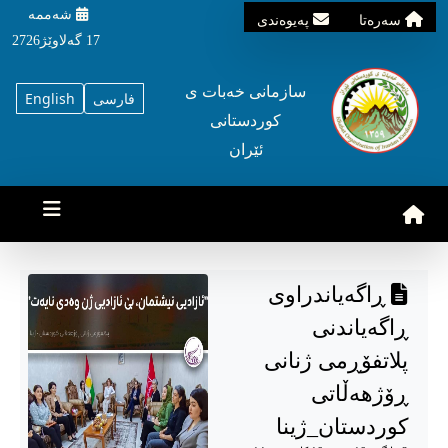
شه‌ممه‌
سه‌ره‌تا
په‌یوه‌ندی
17 گه‌لاوێژ2726
سازمانی خه‌بات ی
فارسی
English
کوردستانی
ئێران
ڕاگەیاندراوی
ڕاگەیاندنی
پلاتفۆڕمی ژنانی
ڕۆژهەڵاتی
کوردستان_ژینا