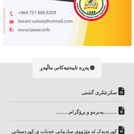
په‌ڕه‌ تایبه‌تیه‌کانی ماڵپه‌ڕ
سکرتێکری گشتی
...........په‌یره‌و و پرۆگرام...........
کورته‌یه‌ک له مێژووی سازمانی خه‌بات ی کوردستانی