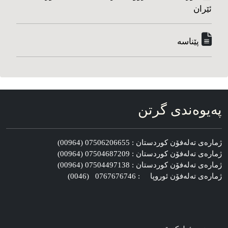
ئێران
پێناسه‌
په‌یوه‌ندی گرتن
ژماره‌ی ته‌له‌فۆن کوردستان : 07506206655 (00964)
ژماره‌ی ته‌له‌فۆن کوردستان : 07504687209 (00964)
ژماره‌ی ته‌له‌فۆن کوردستان : 07504497138 (00964)
ژماره‌ی ته‌له‌فۆن ئوروپا : 0767676746 (0046)