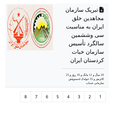
تبریک سازمان
مجاهدین خلق
ایران به مناسبت
سی وششمین
سالگرد تأسیس
سازمان خبات
کردستان ایران
10 ساڵ و 11 مانگ و 10 ڕۆژ و 23
کاتژمێر و 55 خوله‌ک له‌مه‌وپێش‌
سازمانی خەبات
8
7
6
5
4
3
2
1