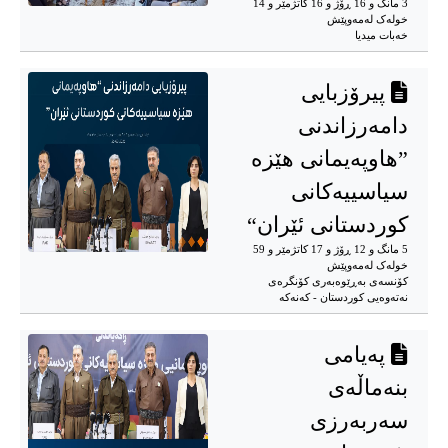
3 مانگ و 16 ڕۆژ و 16 کاتژمێر و 14
خوله‌ک له‌مه‌وپێش‌
خەبات میدیا
پیرۆزبایی
دامەرزاندنی
”هاوپەیمانی هێزە
سیاسییەکانی
کوردستانی ئێران“
5 مانگ و 12 ڕۆژ و 17 کاتژمێر و 59
خوله‌ک له‌مه‌وپێش‌
کۆنسەی بەڕێوەبەری کۆنگرەی
نەتەوەیی کوردستان - کەنەکە
پەیامی
بنەماڵەی
سەربەرزی