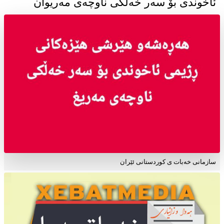
ئاخوندی بۆ سەر خەڵکی ناوچەی مەریوان
سازمانی خەبات ی کوردستانی ئێران