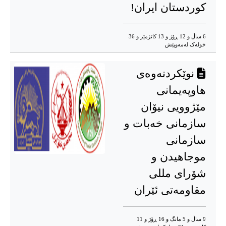
کوردستان ایران!
6 ساڵ و 12 ڕۆژ و 13 کاتژمێر و 36
خوله‌ک له‌مه‌وپێش‌
نوێکردنه‌وه‌ی
هاوپه‌یمانی
مێژوویی نیۆان
سازمانی خه‌بات و
سازمانی
موجاهیدن و
شۆرای مللی
مقاومه‌تی ئێران
9 ساڵ و 5 مانگ و 16 ڕۆژ و 11