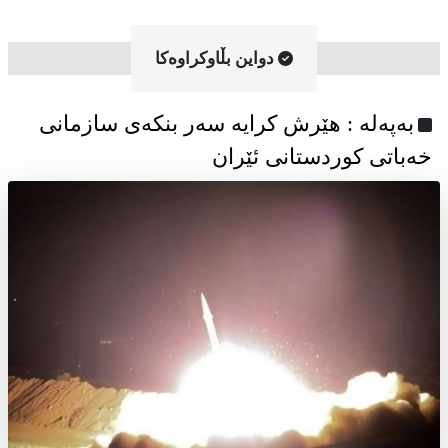
دواین بڵاوکراوه‌کا
به‌په‌له‌ : هێرش کرایە سەر بنکەی سازمانی
خەباتی کوردستانی ئێران