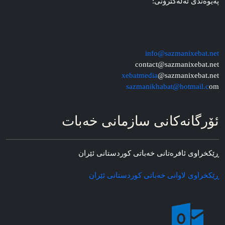
په‌یوه‌ندی ئه‌له‌کترۆنی:
info@sazmanixebat.net
contact@sazmanixebat.net
xebatmedia
@sazmanixebat.net
sazmanikhabat@hotmail.c
om
ئۆرگانه‌کانی سازمانی خه‌بات
ڕێکخراوی ئافره‌تانی خه‌باتی کوردستانی ئێران
ڕێکخراوی لاوانی خه‌باتی کوردستانی ئێران