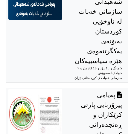
شەهیدانی
سازمانی خەبات
لە ناوخۆیی
کوردستان
بەبۆنەی
یەکگرتنەوەی
هێزە سیاسییەکان
5 مانگ و 15 ڕۆژ و 16 کاتژمێر و 7
خوله‌ک له‌مه‌وپێش‌
سازمانی خەبات ی كوردستانی ئێران
پەیامی
پیرۆزبایی پارتی
کرێکاران و
ڕەنجدەرانی