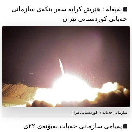
به‌په‌له‌ : هێرش کرایە سەر بنکەی سازمانی
خەباتی کوردستانی ئێران
سازمانی خەبات ی کوردستانی ئێران
پەیامی سازمانی خەبات بەبۆنەی ۲۲ی