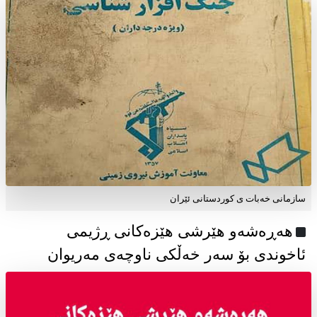
سازمانی خەبات ی كوردستانی ئێران
هەڕەشەو هێرشی هێزەکانی ڕژیمی
ئاخوندی بۆ سەر خەڵکی ناوچەی مەریوان