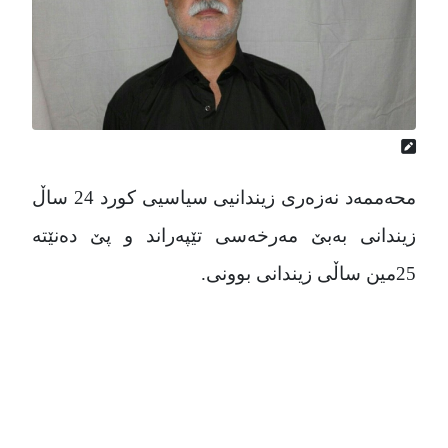
محەممەد نەزەری زیندانیی سیاسیی کورد 24 ساڵ
زیندانی بەبێ مەرخەسی تێپەراند و پێ دەنێتە
25مین ساڵی زیندانی بوونی.