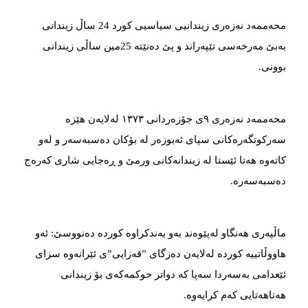
محەممەد نەزەری زیندانیی سیاسیی کورد 24 ساڵ زیندانی
بەبێ مەرخەسی تێپەراند و پێ دەنێتە 25مین ساڵی زیندانی
بوونی.
محەممەد نەزەری ٩ی جۆزەردانی ١٣٧٣ لەلایەن هێزە
سەرکوتگەرەکانی سپای ئەبوزەر لە بۆکان دەسبەسەر و لەو
کاتەوە هەتا ئێستا لە زیندانەکانی ورمێ و ڕەجایی شاری کەرەج
دەسبەسەرە.
ماڵپەری هەنگاو لەپێوەند بەو بەندکراوە کوردە دەنووسێ: ئەو
هاووڵاتییە کوردە لەلایەن دەزگای ”قەزایی”ی ئێرانەوە سزای
ئێعدامی بەسەردا سەپا کە دواتر حوکمەکەی بۆ زیندانی
هەتاهەتایی کەم کرایەوە.