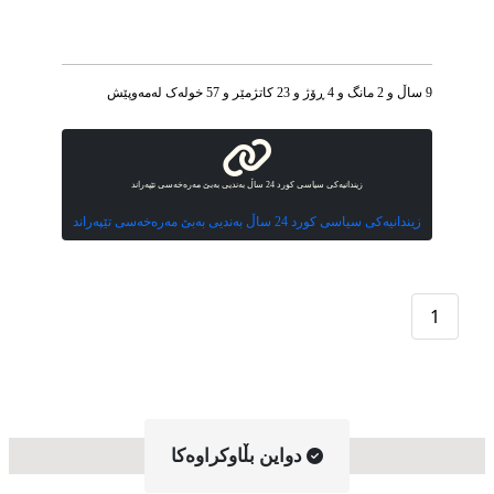
9 ساڵ و 2 مانگ و 4 ڕۆژ و 23 کاتژمێر و 57 خوله‌ک له‌مه‌وپێش‌
زیندانیەکی سیاسی کورد 24 ساڵ بەندیی بەبێ مەرەخەسی تێپەراند
زیندانیەکی سیاسی کورد 24 ساڵ بەندیی بەبێ مەرەخەسی تێپەراند
1
دواین بڵاوکراوه‌کا