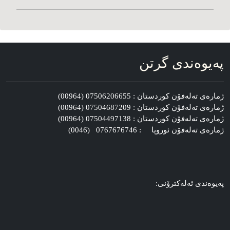
په‌یوه‌ندی گرتن
ژماره‌ی ته‌له‌فۆن کوردستان : 07506206655 (00964)
ژماره‌ی ته‌له‌فۆن کوردستان : 07504687209 (00964)
ژماره‌ی ته‌له‌فۆن کوردستان : 07504497138 (00964)
ژماره‌ی ته‌له‌فۆن ئوروپا : 0767676746 (0046)
په‌یوه‌ندی ئه‌له‌کترۆنی: