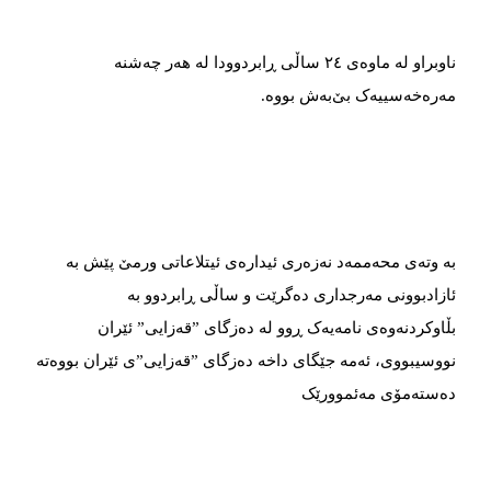
ناوبراو لە ماوەی ٢٤ ساڵی ڕابردوودا لە هەر چەشنە
مەرەخەسییەک بێ‌بەش بووە.
بە وتەی محەممەد نەزەری ئیدارەی ئیتلاعاتی ورمێ پێش بە
ئازادبوونی مەرجداری دەگرێت و ساڵی ڕابردوو بە
بڵاوکردنەوەی نامەیەک ڕوو لە دەزگای ”قەزایی” ئێران
نووسیبووی، ئەمە جێگای داخە دەزگای ”قەزایی”ی ئێران بووەتە
دەستەمۆی مەئموورێک