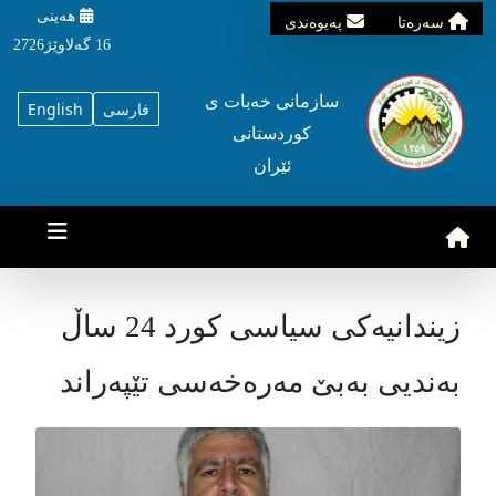
هه‌ینی
سه‌ره‌تا
په‌یوه‌ندی
16 گه‌لاوێژ2726
سازمانی خه‌بات ی
فارسی
English
کوردستانی
ئێران
زیندانیەکی سیاسی کورد 24 ساڵ
بەندیی بەبێ مەرەخەسی تێپەراند