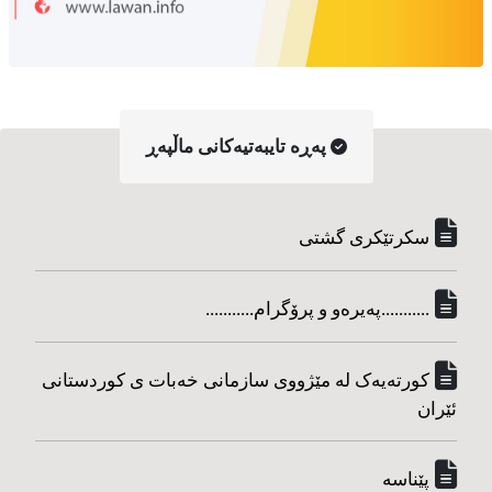
په‌ڕه‌ تایبه‌تیه‌کانی ماڵپه‌ڕ
سکرتێکری گشتی
...........په‌یره‌و و پرۆگرام...........
کورته‌یه‌ک له مێژووی سازمانی خه‌بات ی کوردستانی
ئێران
پێناسه‌