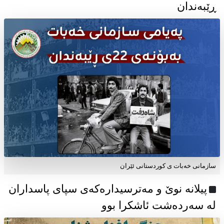
ڕێبەندان
سازمانی خەبات ی كوردستانی ئێران
پیلانە نوێ و مەترسیدارەکەی سپای پاسداران
لە سەردەشت ئاشکرا بوو