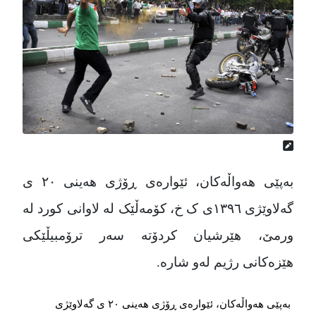
بەپێی هەواڵەکان، ئێوارەی ڕۆژی هەینی ٢٠ ی
گەلاوێژی ١٣٩٦ی ک خ، کۆمەڵێک لە لاوانی کورد لە
ورمێ، هێرشیان کردۆتە سەر ترۆمبیڵێکی
هێزەکانی رژیم لەو شارە.
بەپێی هەواڵەکان، ئێوارەی ڕۆژی هەینی ٢٠ ی گەلاوێژی