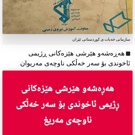
سازمانی خەبات ی كوردستانی ئێران
هەڕەشەو هێرشی هێزەکانی ڕژیمی
ئاخوندی بۆ سەر خەڵکی ناوچەی مەریوان