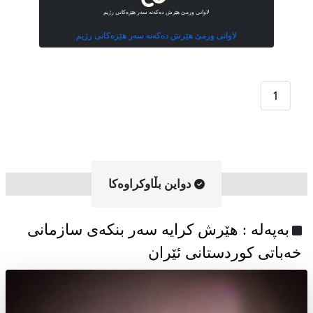
لاوانی ورمێ هێرش دەکەنە سەر هێزەکانی رژیم
لاوانی ورمێ هێرش دەکەنە سەر هێزەکانی رژیم
1
دواین بڵاوکراوه‌کا
به‌په‌له‌ : هێرش کرایە سەر بنکەی سازمانی
خەباتی کوردستانی ئێران