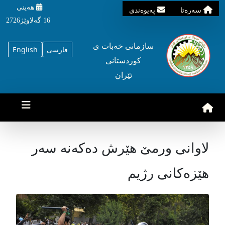
هه‌ینی
سه‌ره‌تا
په‌یوه‌ندی
16 گه‌لاوێژ2726
سازمانی خه‌بات ی
فارسی
English
کوردستانی
ئێران
لاوانی ورمێ هێرش دەکەنە سەر
هێزەکانی رژیم