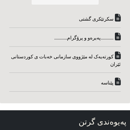
سکرتێکری گشتی
...........په‌یره‌و و پرۆگرام...........
کورته‌یه‌ک له مێژووی سازمانی خه‌بات ی کوردستانی
ئێران
پێناسه‌
په‌یوه‌ندی گرتن