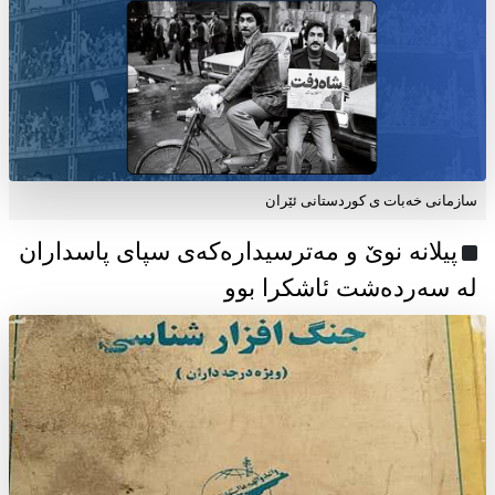
سازمانی خەبات ی كوردستانی ئێران
پیلانە نوێ و مەترسیدارەکەی سپای پاسداران
لە سەردەشت ئاشکرا بوو