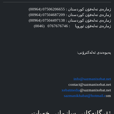
ژماره‌ی ته‌له‌فۆن کوردستان : 07506206655 (00964)
ژماره‌ی ته‌له‌فۆن کوردستان : 07504687209 (00964)
ژماره‌ی ته‌له‌فۆن کوردستان : 07504497138 (00964)
ژماره‌ی ته‌له‌فۆن ئوروپا : 0767676746 (0046)
په‌یوه‌ندی ئه‌له‌کترۆنی:
info@sazmanixebat.net
contact@sazmanixebat.net
xebatmedia
@sazmanixebat.net
sazmanikhabat@hotmail.c
om
ئۆرگانه‌کانی سازمانی خه‌بات