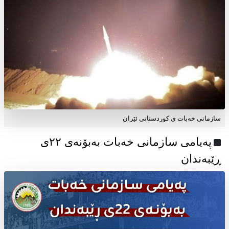
سازمانی خەبات ی کوردستانی ئێران
پەیامی سازمانی خەبات بەبۆنەی ۲۲ی
ڕێبەندان