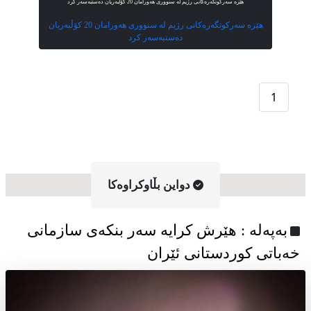
هێزە سەرکوتگەرەکانی رژیم لە سنووری هەورامان 20 کۆڵبەریان دەستبەسەر کرد
هێزە سەرکوتگەرەکانی رژیم لە سنووری هەورامان 20 کۆڵبەریان
دەستبەسەر کرد
1
دواین بڵاوکراوه‌کا
به‌په‌له‌ : هێرش کرایە سەر بنکەی سازمانی
خەباتی کوردستانی ئێران