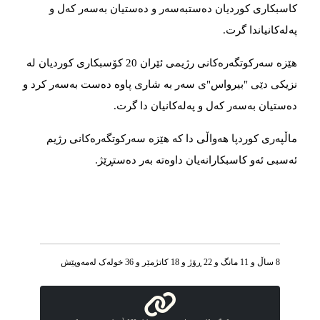
کاسبکاری کوردیان دەستبەسەر و دەستیان بەسەر کەل و
پەلەکانیاندا گرت
.
هێزە سەرکوتگەرەکانی رژیمی ئێران 20 کۆسبکاری کوردیان لە
نزیکی دێی "بیرواس"ی سەر بە شاری پاوە دەست بەسەر کرد و
دەستیان بەسەر کەل و پەلەکانیان دا گرت
.
ماڵپەری کوردپا هەواڵی دا کە هێزە سەرکوتگەرەکانی رژیم
ئەسبی ئەو کاسبکارانەیان داوەتە بەر دەستڕێژ
.
8 ساڵ و 11 مانگ و 22 ڕۆژ و 18 کاتژمێر و 36 خوله‌ک له‌مه‌وپێش‌