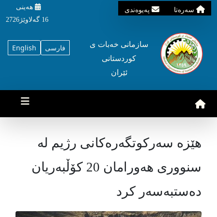
هه‌ینی
سه‌ره‌تا
په‌یوه‌ندی
16 گه‌لاوێژ2726
سازمانی خه‌بات ی
فارسی
English
کوردستانی
ئێران
هێزە سەرکوتگەرەکانی رژیم لە
سنووری هەورامان 20 کۆڵبەریان
دەستبەسەر کرد