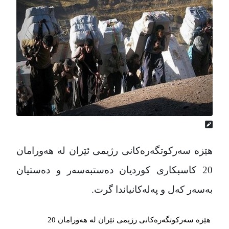
هێزە سەرکوتگەرەکانی رژیمی ئێران لە هەورامان
20 کاسبکاری کوردیان دەستبەسەر و دەستیان
بەسەر کەل و پەلەکانیاندا گرت.
هێزە سەرکوتگەرەکانی رژیمی ئێران لە هەورامان 20