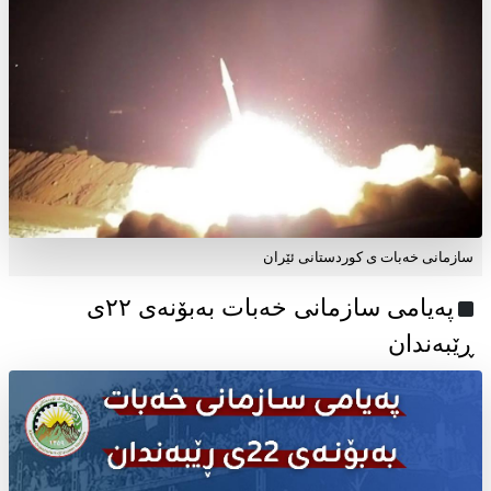
سازمانی خەبات ی کوردستانی ئێران
پەیامی سازمانی خەبات بەبۆنەی ۲۲ی
ڕێبەندان