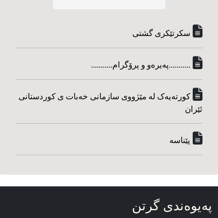
سکرتێکری گشتی
...........په‌یره‌و و پرۆگرام...........
کورته‌یه‌ک له مێژووی سازمانی خه‌بات ی کوردستانی
ئێران
پێناسه‌
په‌یوه‌ندی گرتن