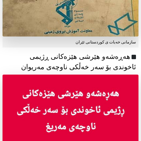
سازمانی خەبات ی كوردستانی ئێران
هەڕەشەو هێرشی هێزەکانی ڕژیمی
ئاخوندی بۆ سەر خەڵکی ناوچەی مەریوان