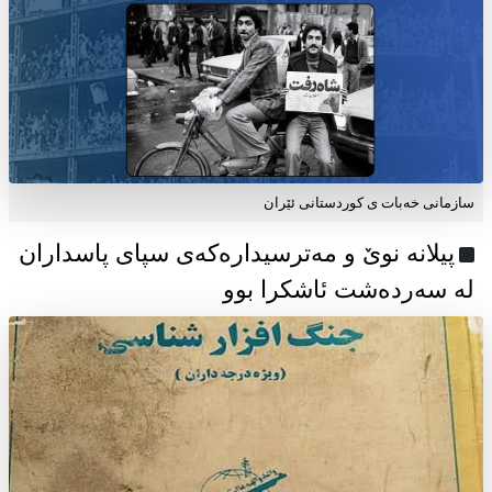
سازمانی خەبات ی كوردستانی ئێران
پیلانە نوێ و مەترسیدارەکەی سپای پاسداران
لە سەردەشت ئاشکرا بوو