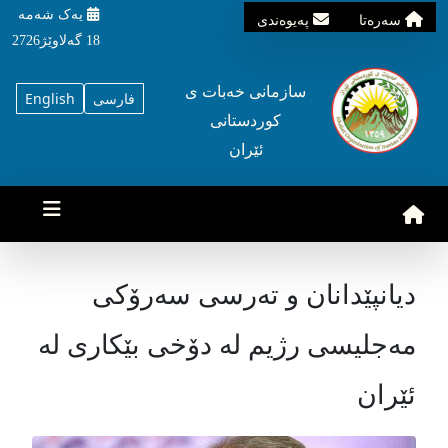
یه‌ک شه‌مه‌
سه‌ره‌تا
په‌یوه‌ندی
18 گه‌لاوێژ2726
سازمانی خه‌بات ی
فارسی
English
کوردستانی
ئێران
دیانپێدانان و تەرسی سەرۆکی
مەجلیسی رژیم لە دۆخی بێکاری لە
ئێران