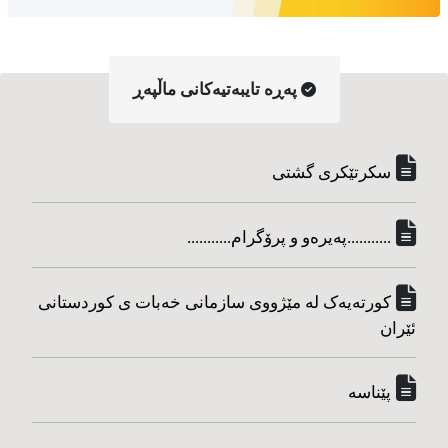
په‌ڕه‌ تایبه‌تیه‌کانی ماڵپه‌ڕ
سکرتێکری گشتی
...........په‌یره‌و و پرۆگرام...........
کورته‌یه‌ک له مێژووی سازمانی خه‌بات ی کوردستانی
ئێران
پێناسه‌