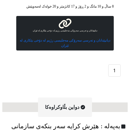
8 ساڵ و 10 مانگ و 2 ڕۆژ و 17 کاتژمێر و 20 خوله‌ک له‌مه‌وپێش‌
دیانپێدانان و تەرسی سەرۆکی مەجلیسی رژیم لە دۆخی بێکاری لە ئێران
دیانپێدانان و تەرسی سەرۆکی مەجلیسی رژیم لە دۆخی بێکاری لە
ئێران
1
دواین بڵاوکراوه‌کا
به‌په‌له‌ : هێرش کرایە سەر بنکەی سازمانی