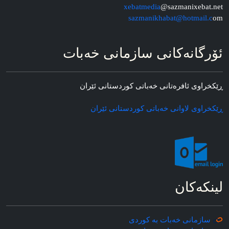
xebatmedia
@sazmanixebat.net
sazmanikhabat@hotmail.c
om
ئۆرگانه‌کانی سازمانی خه‌بات
ڕێکخراوی ئافره‌تانی خه‌باتی کوردستانی ئێران
ڕێکخراوی لاوانی خه‌باتی کوردستانی ئێران
لینکه‌کان
سازمانی خه‌بات به کوردی