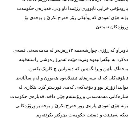
بارودۆخی خراپی ئابووری رژێمدا ناو وتی: قەبارەی حکومەت
بۆتە هۆی ئەوەی کە پوڵێکی زۆر خەرج بکرێ و بوجەی بۆ
پڕوژەکان نەمێنێ.
ناوبراو کە ڕۆژی چوارشەممە ۱۲ڕەزبەر لە مەمەسەنی قسەی
دەکرد بە نیگەرانیەوە وتی:دەبێت ئەمڕۆ رەوشی راستەقینە
بەخەڵک بڵێین و ڕابگەێنین کە دەتوانین چ کارێک بکەین.
ئابلۆقەکان کە لە سەرەتای ئینقلابەوە هەبوون و لەم ساڵانەی
دواییدا زۆرتر بوو و دۆخەکەی کەمێ‌ قورستر کرد. بێکاری لە
شارەکانی مەمەسەنی و ڕۆستەم جێی داخە. قەبارەی حکومەت
بۆتە هۆی ئەوەی پارەی زور خەرج بکرێ و بوجە بو پڕۆژەکانی
دیکە نەمێنێت و دەبێت حکومەت بچوکتر بکرێتەوە.