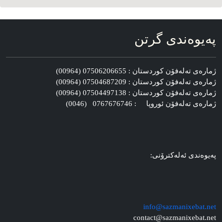
په‌یوه‌ندی گرتن
ژماره‌ی ته‌له‌فۆن کوردستان : 07506206655 (00964)
ژماره‌ی ته‌له‌فۆن کوردستان : 07504687209 (00964)
ژماره‌ی ته‌له‌فۆن کوردستان : 07504497138 (00964)
ژماره‌ی ته‌له‌فۆن ئوروپا : 0767676746 (0046)
په‌یوه‌ندی ئه‌له‌کترۆنی:
info@sazmanixebat.net
contact@sazmanixebat.net