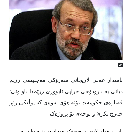
پاسدار عەلی لاریجانی سەرۆکی مەجلیسی رژیم
دیانی بە بارودۆخی خراپی ئابووری رژێمدا ناو وتی:
قەبارەی حکومەت بۆتە هۆی ئەوەی کە پوڵێکی زۆر
خەرج بکرێ و بوجەی بۆ پڕوژەک
پاسدار عەلی لاریجانی سەرۆکی مەجلیسی رژیم دیانی بە