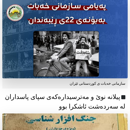
سازمانی خەبات ی كوردستانی ئێران
پیلانە نوێ و مەترسیدارەکەی سپای پاسداران
لە سەردەشت ئاشکرا بوو