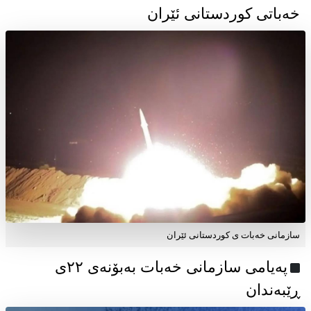
خەباتی کوردستانی ئێران
سازمانی خەبات ی کوردستانی ئێران
پەیامی سازمانی خەبات بەبۆنەی ۲۲ی
ڕێبەندان