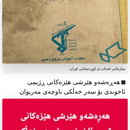
سازمانی خەبات ی كوردستانی ئێران
هەڕەشەو هێرشی هێزەکانی ڕژیمی
ئاخوندی بۆ سەر خەڵکی ناوچەی مەریوان