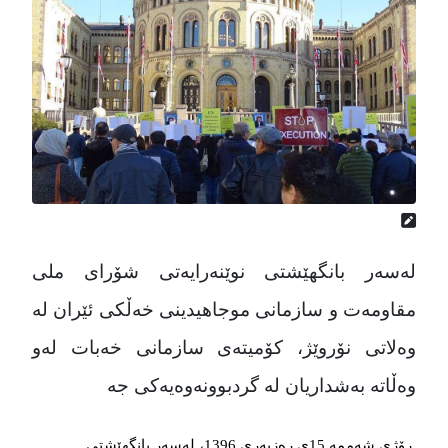
لەسەر بانگهێشتی نوێنەرایەتی شۆرای ملی
مقاومەت و سازمانی موجاهیدینی خەڵکی ئێران لە
وەلاتی نۆروێژ، کۆمیتەی سازمانی خەبات لەو
وەڵاتە بەشداریان لە گردبوونەوەیەکی جە
رۆژی شەممە 15ی رەزبەری 1396، لەسەر بانگهێشتی