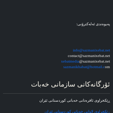
په‌یوه‌ندی ئه‌له‌کترۆنی:
info@sazmanixebat.net
contact@sazmanixebat.net
xebatmedia
@sazmanixebat.net
sazmanikhabat@hotmail.c
om
ئۆرگانه‌کانی سازمانی خه‌بات
ڕێکخراوی ئافره‌تانی خه‌باتی کوردستانی ئێران
ڕێکخراوی لاوانی خه‌باتی کوردستانی ئێران