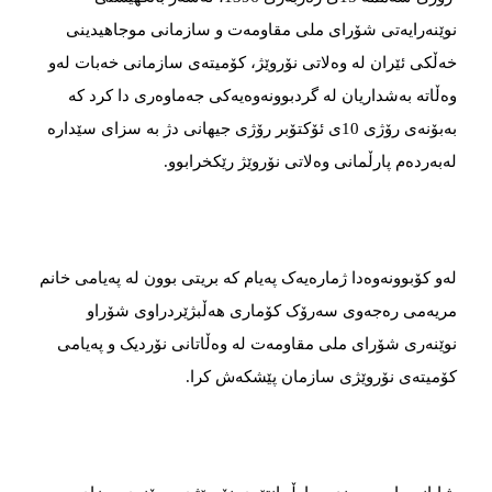
نوێنەرایەتی شۆرای ملی مقاومەت و سازمانی موجاهیدینی
خەڵکی ئێران لە وەلاتی نۆروێژ، کۆمیتەی سازمانی خەبات لەو
وەڵاتە بەشداریان لە گردبوونەوەیەکی جەماوەری دا کرد کە
بەبۆنەی رۆژی 10ی ئۆکتۆبر رۆژی جیهانی دژ بە سزای سێدارە
لەبەردەم پارڵمانی وەلاتی نۆروێژ رێکخرابوو.
لەو کۆبوونەوەدا ژمارەیەک پەیام کە بریتی بوون لە پەیامی خانم
مریەمی رەجەوی سەرۆک کۆماری هەڵبژێردراوی شۆراو
نوێنەری شۆرای ملی مقاومەت لە وەڵاتانی نۆردیک و پەیامی
کۆمیتەی نۆروێژی سازمان پێشکەش کرا.