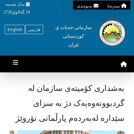
یه‌ک شه‌مه‌
سه‌ره‌تا
په‌یوه‌ندی
18 گه‌لاوێژ2726
سازمانی خه‌بات ی
فارسی
English
کوردستانی
ئێران
بەشداری کۆمیتەی سازمان لە
گردبوونەوەیەک دژ بە سزای
سێدارە لەبەردەم پارڵمانی نۆروێژ