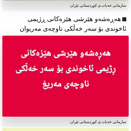
سازمانی خەبات ی كوردستانی ئێران
هەڕەشەو هێرشی هێزەکانی ڕژیمی
ئاخوندی بۆ سەر خەڵکی ناوچەی مەریوان
سازمانی خەبات ی کوردستانی ئێران