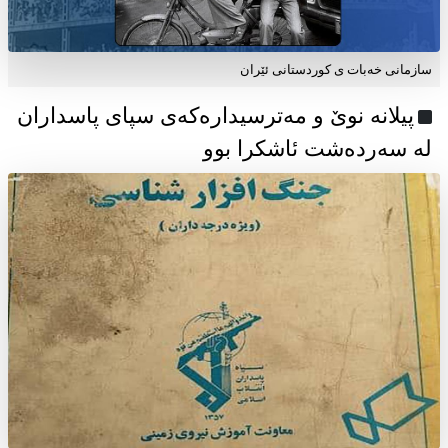
سازمانی خەبات ی كوردستانی ئێران
پیلانە نوێ و مەترسیدارەکەی سپای پاسداران
لە سەردەشت ئاشکرا بوو