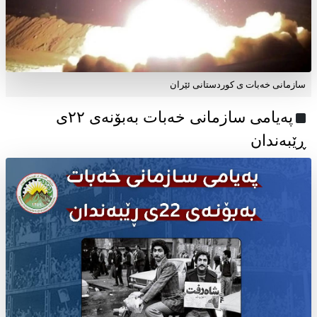
سازمانی خەبات ی کوردستانی ئێران
پەیامی سازمانی خەبات بەبۆنەی ۲۲ی
ڕێبەندان