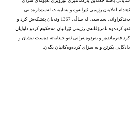
شایانی باسە چەندین پارڵمانتێری نۆروێژی بەبۆنەی سزای
ئێعدام لەلایەن رژیمی ئێرانەوە و بەتایبەت لەسێدارەدانی
بەندکراوانی سیاسیی لە ساڵی 1367 وتەیان پێشکەش کرد و
ئەو کردەوە نامرۆڤانەی رژیمی ئێرانیان مەحکوم کردو داوایان
کرد فەرماندەر و بەرێوەبەرانی ئەو جینایەتە دەست نیشان و
دادگایی بکرێن و بە سزای کردەوەکانیان بگەن.