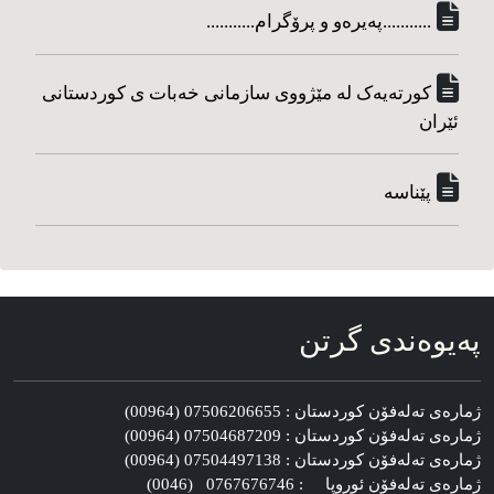
...........په‌یره‌و و پرۆگرام...........
کورته‌یه‌ک له مێژووی سازمانی خه‌بات ی کوردستانی
ئێران
پێناسه‌
په‌یوه‌ندی گرتن
ژماره‌ی ته‌له‌فۆن کوردستان : 07506206655 (00964)
ژماره‌ی ته‌له‌فۆن کوردستان : 07504687209 (00964)
ژماره‌ی ته‌له‌فۆن کوردستان : 07504497138 (00964)
ژماره‌ی ته‌له‌فۆن ئوروپا : 0767676746 (0046)