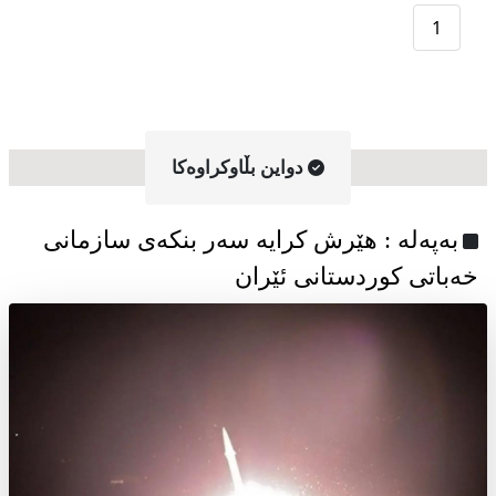
1
دواین بڵاوکراوه‌کا
به‌په‌له‌ : هێرش کرایە سەر بنکەی سازمانی
خەباتی کوردستانی ئێران