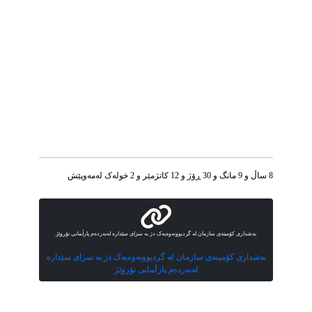
8 ساڵ و 9 مانگ و 30 ڕۆژ و 12 کاتژمێر و 2 خوله‌ک له‌مه‌وپێش‌
بەشداری کۆمیتەی سازمان لە گردبوونەوەیەک دژ بە سزای سێدارە لەبەردەم پارڵمانی نۆروێژ
بەشداری کۆمیتەی سازمان لە گردبوونەوەیەک دژ بە سزای سێدارە
لەبەردەم پارڵمانی نۆروێژ