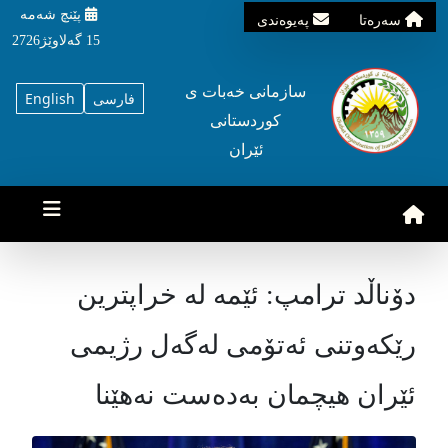
پێنچ شه‌مه‌
سه‌ره‌تا
په‌یوه‌ندی
15 گه‌لاوێژ2726
سازمانی خه‌بات ی
فارسی
English
کوردستانی
ئێران
دۆناڵد ترامپ: ئێمە لە خراپترین
رێکەوتنی ئەتۆمی لەگەل رژیمی
ئێران هیچمان بەدەست نەهێنا