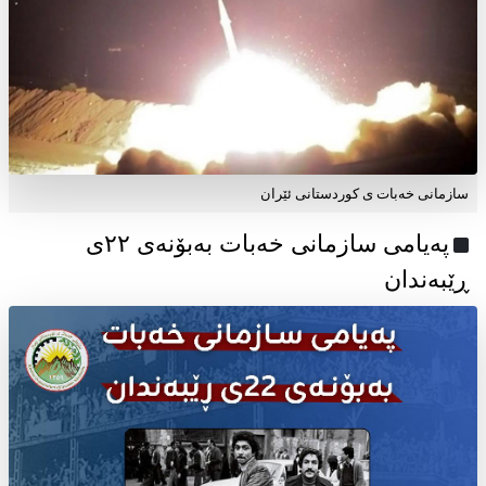
سازمانی خەبات ی کوردستانی ئێران
پەیامی سازمانی خەبات بەبۆنەی ۲۲ی
ڕێبەندان