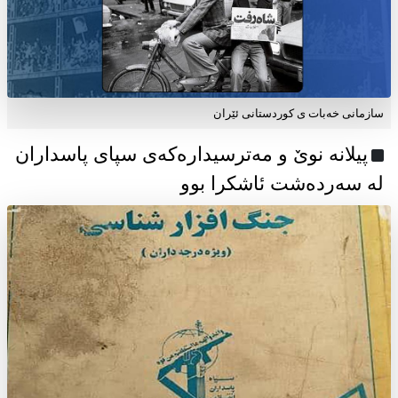
سازمانی خەبات ی كوردستانی ئێران
پیلانە نوێ و مەترسیدارەکەی سپای پاسداران
لە سەردەشت ئاشکرا بوو