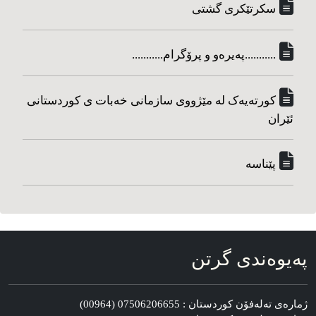
سکرتێکری گشتی
...........په‌یره‌و و پرۆگرام...........
کورته‌یه‌ک له مێژووی سازمانی خه‌بات ی کوردستانی
ئێران
پێناسه‌
په‌یوه‌ندی گرتن
ژماره‌ی ته‌له‌فۆن کوردستان : 07506206655 (00964)