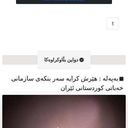
1
دواین بڵاوکراوه‌کا
به‌په‌له‌ : هێرش کرایە سەر بنکەی سازمانی
خەباتی کوردستانی ئێران