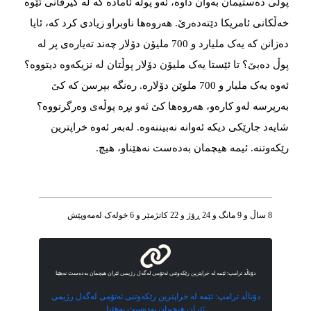
پوڵی دەستیمان بەوان داوە، ئەو پوڵە ئامادە کە لە گیرفانی ئێوە
خەڵکانی ئامریکا دێتەدەرێ‌. هەروەها ناوبراو زیادی کرد کە، ئایا
دەزانن کە یەک ملیارد و 700 ملیۆن دۆلار چەند تەیارەی پر لە
پوڵ دەبێ؟ تا ئێستا یەک ملیۆن دۆلار پوڵتان لە نزیکەوە دیتووە؟
ئەوه یەک ملیار و 700 ملوێن دۆلارە. رەنگە بپرسن کە کێ
بەرپرسە لەو کارەو، هەروەها کێ ئەو بڕە پوڵەی وەرگرتووە؟
شایەد جارێکی دیکە ئەوانە نەبیننەوە. لەبەر ئەوە خراپترین
رێکەوتنە. ئیمە هیچمان بەدەست نەهێناو، هیچ.
8 ساڵ و 9 مانگ و 24 ڕۆژ و 22 کاتژمێر و 6 خوله‌ک له‌مه‌وپێش‌
دۆناڵد ترامپ: ئێمە لە خراپترین رێکەوتنی ئەتۆمی لەگەل رژیمی ئێران هیچمان بەدەست نەهێنا
دۆناڵد ترامپ: ئێمە لە خراپترین رێکەوتنی ئەتۆمی لەگەل رژیمی
ئێران هیچمان بەدەست نەهێنا