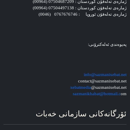
ژماره‌ی ته‌له‌فۆن کوردستان : 07504687209 (00964)
ژماره‌ی ته‌له‌فۆن کوردستان : 07504497138 (00964)
ژماره‌ی ته‌له‌فۆن ئوروپا : 0767676746 (0046)
په‌یوه‌ندی ئه‌له‌کترۆنی:
info@sazmanixebat.net
contact@sazmanixebat.net
xebatmedia
@sazmanixebat.net
sazmanikhabat@hotmail.c
om
ئۆرگانه‌کانی سازمانی خه‌بات