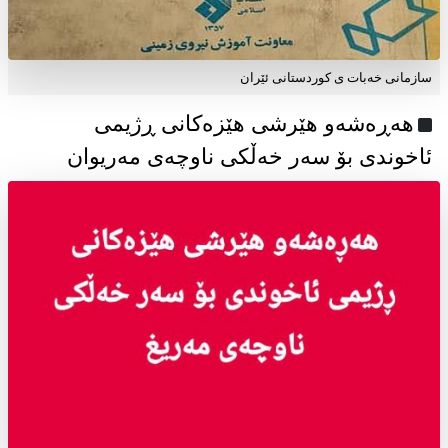
سازمانی خەبات ی كوردستانی ئێران
هەڕەشەو هێرشی هێزەکانی ڕژیمی
ئاخوندی بۆ سەر خەڵکی ناوچەی مەریوان