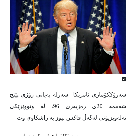
سەرۆککۆماری ئامریکا سەرلە بەیانی رۆژی پێنج
شەممە 20ی رەزبەری 96، لە وتووێژێکی
تەلەویزیۆنی لەگەڵ فاکس نیوز بە راشکاوی وت
سەرۆککۆماری ئامریکا سەرلە