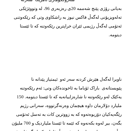
بەیانی رۆژی پێنج شەممە 20ی رەزبەری 96، لە وتووێژێکی
تەلەویزیۆنی لەگەڵ فاکس نیوز بە راشکاوی وتی کە رێکەوتنی
ئەتۆمی لەگەڵ رژیمی ئێران خراپترین رێکەوتنە کە تا ئێستا
دیتومە.
ناوبرا لەگەل هێرش کردنە سەر ئەو ئیمتیاز پێدانە نا
پێویستانەی باراک ئۆباما بە ئاخوندەکان وتی: ئەم رێکەوتنە
یەکێک لەو رێکەوتنە نا شارەزاییانەیە کە تا ئێستا دیتومە. 150
ملیارد دۆلارمان داوە هیچمان وەرنەگرتووە، سەرانی رژیم
رێگەیەکیان دۆزیوەتەوە کە بە زووترین کات بە تەسل ئەتۆمی
بگەن، بیر لەوە بکەنەوە کە ئێمە تا ئێستا ملیاردیک و 700 ملیۆن