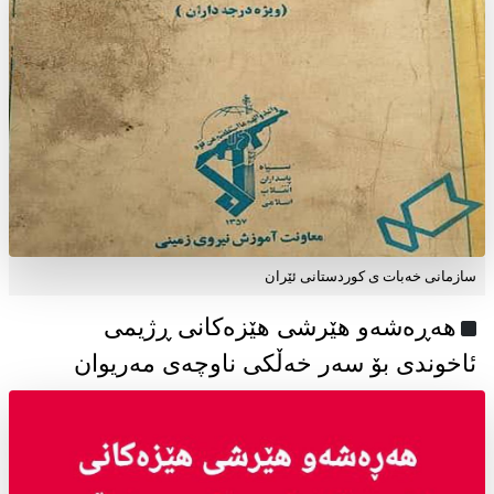
سازمانی خەبات ی كوردستانی ئێران
هەڕەشەو هێرشی هێزەکانی ڕژیمی
ئاخوندی بۆ سەر خەڵکی ناوچەی مەریوان