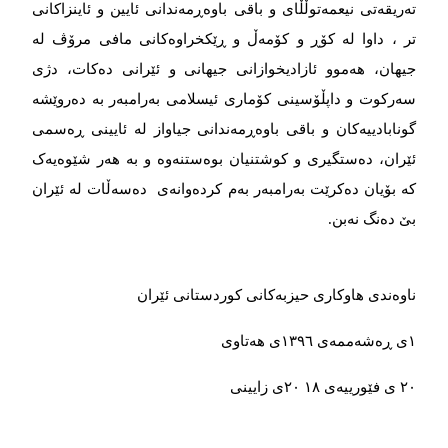
تەریقەتی نیعمەتوڵڵای و باقی باوەڕمەندانی ئایین و ئاینزاکانی
تر ، داوا لە کۆڕ و کۆمەڵ و ڕێکخراوەکانی مافی مرۆڤ لە
جیهان، هەموو ئازادیخوازانی جیهانی و ئێرانی دەکات، دژی
سەرکوت و داپڵۆسینی کۆماری ئیسلامی بەرامبەر بە دەروێشە
گونابادییەکان و باقی باوەڕمەندانی جیاواز لە ئایینی ڕەسمی
ئێران، دەستگیری و کوشتنیان بوەستنەوە و بە هەر شێوەیەک
کە بۆیان دەکرێت بەرامبەر بەم کردەوانەی دەسەڵات لە ئێران
بێ‌ دەنگ نەبن.
ناوەندی هاوکاری حیزبەکانی کوردستانی ئێران
١ی ڕەشەممەی ١٣٩٦ی هەتاوی
٢٠ ی فێورییەی ٢٠ ١٨ی زایینی