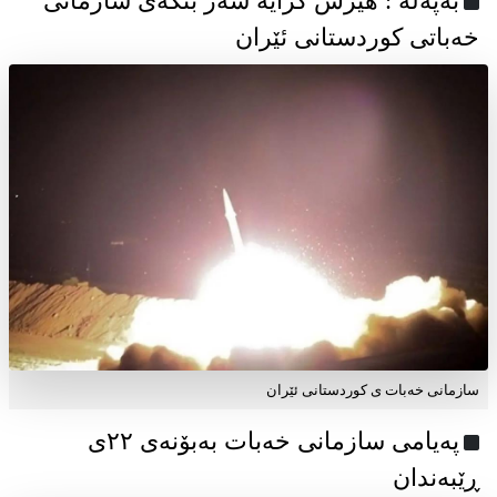
به‌په‌له‌ : هێرش کرایە سەر بنکەی سازمانی
خەباتی کوردستانی ئێران
سازمانی خەبات ی کوردستانی ئێران
پەیامی سازمانی خەبات بەبۆنەی ۲۲ی
ڕێبەندان