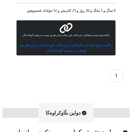
8 ساڵ و 5 مانگ و 20 ڕۆژ و 23 کاتژمێر و 52 خوله‌ک له‌مه‌وپێش‌
راگەێندراوی ناوەندی هاوکاری حیزبەکانی کوردستانی ئێران هێرش بۆسەر دەروێشە گونابادیەکان
راگەێندراوی ناوەندی هاوکاری حیزبەکانی کوردستانی ئێران هێرش
بۆسەر دەروێشە گونابادیەکان
1
دواین بڵاوکراوه‌کا