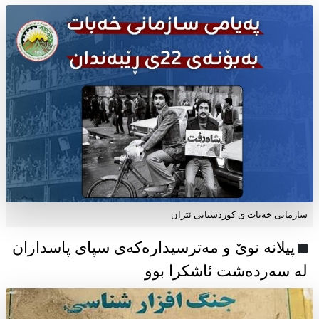
سازمانی خەبات ی كوردستانی ئێران
پیلانە نوێ و مەترسیدارەکەی سپای پاسداران
لە سەردەشت ئاشکرا بوو