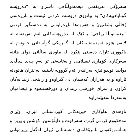
سەرۆکی تەریقەتی نیعمەتوڵڵاهی ناسراو بە "دەروێشە
گونابادییەکان" بە بیانووی دروست کردنی ئیست و بازڕەسی
(خاڵی پشکنین) و هەروەها ناڕەزایەتی بە دەستگیر کردنی
"نیعمەتوڵڵا ریاحی" یەکێک لە دەروێشەکانی ئەم تەریقەتە لە
لایەن هێزە ئەمنییەتییەکان لە گەڕەکی گوڵستانی حەوتەم لە
باکووری تاران دەستی پێکرد. لە ماوەی ساڵانی دوای هاتنە
سەرکاری کۆماری ئیسلامی و بەتایبەتی تر لەم چەند ساڵەی
دواییدا توندو تیژی بەرانبەر ئەم گرووپە ئایینییە لە ئێران هاتوەتە
ئاراوە و بە هەزاران کەسیان لێ گیراوەو و راپێچی زیندانەکان
کراون و سزای قورسی زیندان و دورخستنەوە و ئیعدامیان
بەسەردا سەپێندراوە.
ناوەندی هاوکاری حیزبەکانی کوردستانی ئێران، وێڕای
مەحکووم کردنی گرتن، سەرکوت و داپڵۆسین، کوشتن و بڕین و
هەڵسووکەوتی نامرۆڤانەی دەسەڵاتی ئێران لەگەڵ ڕێڕەوانی