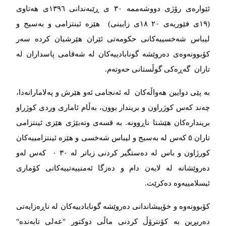
ئێوارەی رۆژی دووشەممە ٣٠ ی ڕێبەندانی ١٣٩٦ی هەتاوی
(١٩ی فێوریەی ٢٠ ١٨ی زایینی) هێزە ئینتزامی و بەسیج و
لیباس شەخسییەکانی حکومەتی ئێران هێرشیان کردە سەر
کۆبوونەوەی دەروێشە گونابادییەکان لە شەقامی پاسداران لە
تاران گەڕەکی گوڵستانی حەوتەم.
بە پێی دوایین هەواڵەکان لە ئەنجامی ئەو هێرش و پەلامارانەدا،
چەند کەس کوژراون و بریندار بوون، بەڵام ئاماری وردی کوژراو
بریندارەکان هێشتا ناڕوونە. بە قسەی وتەبێژی هێزی ئینتزامی
تاران ٥ کەس لە بەسیج و لیباس شەخسی و هێزە ئینتزامییەکان
کورژاون و باس لە دەستگیر کردنی زیاتر لە ٣٠ ٠ کەس لەو
دەروێشانە لە لایەن دام و دەزگا ئەمنییەتییەکانی کۆماری
ئیسلامییەوە دەکرێت.
کۆبوونەوە و خۆپیشاندانی دەروێشە گونابادییەکان لە ناڕەزایەتی
دەربڕین بە کۆنترۆڵ کردنی ماڵی دوکتور "عەلی تابەندە"