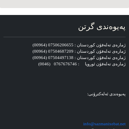
په‌یوه‌ندی گرتن
ژماره‌ی ته‌له‌فۆن کوردستان : 07506206655 (00964)
ژماره‌ی ته‌له‌فۆن کوردستان : 07504687209 (00964)
ژماره‌ی ته‌له‌فۆن کوردستان : 07504497138 (00964)
ژماره‌ی ته‌له‌فۆن ئوروپا : 0767676746 (0046)
په‌یوه‌ندی ئه‌له‌کترۆنی:
info@sazmanixebat.net