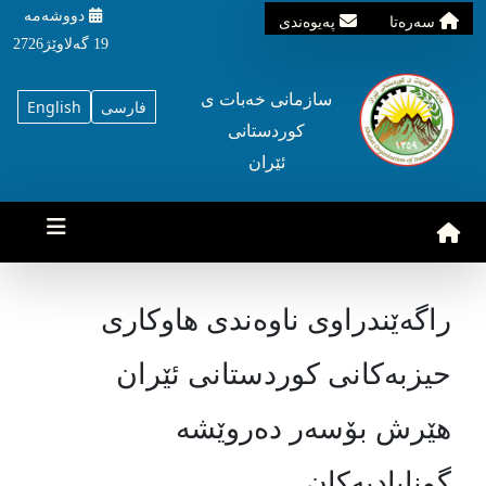
دووشه‌مه‌‌
سه‌ره‌تا
په‌یوه‌ندی
19 گه‌لاوێژ2726
سازمانی خه‌بات ی
فارسی
English
کوردستانی
ئێران
راگەێندراوی ناوەندی هاوکاری
حیزبەکانی کوردستانی ئێران
هێرش بۆسەر دەروێشە
گونابادیەکان