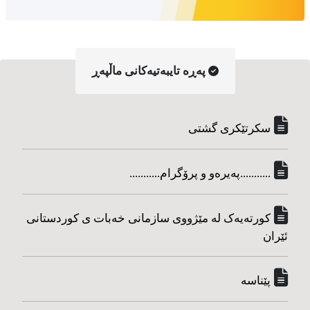
په‌ڕه‌ تایبه‌تیه‌کانی ماڵپه‌ڕ
سکرتێکری گشتی
...........په‌یره‌و و پرۆگرام...........
کورته‌یه‌ک له مێژووی سازمانی خه‌بات ی کوردستانی
ئێران
پێناسه‌