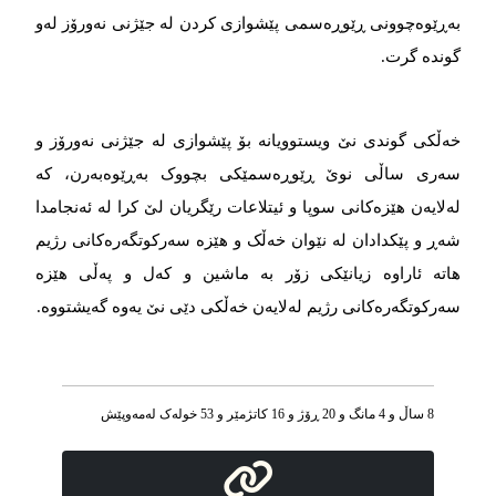
بەڕێوەچوونی ڕێوڕەسمی پێشوازی کردن لە جێژنی نەورۆز لەو
گوندە گرت.
خەڵکی گوندی نێ ویستوویانە بۆ پێشوازی لە جێژنی نەورۆز و
سەری ساڵی نوێ ڕێوڕەسمێکی بچووک بەڕێوەبەرن، کە
لەلایەن هێزەکانی سوپا و ئیتلاعات رێگریان لێ کرا لە ئەنجامدا
شەڕ و پێکدادان لە نێوان خەڵک و هێزە سەرکوتگەرەکانی رژیم
هاتە ئاراوە زیانێکی زۆر بە ماشین و کەل و پەڵی هێزە
سەرکوتگەرەکانی رژیم لەلایەن خەڵکی دێی نێ یەوە گەیشتووە.
8 ساڵ و 4 مانگ و 20 ڕۆژ و 16 کاتژمێر و 53 خوله‌ک له‌مه‌وپێش‌