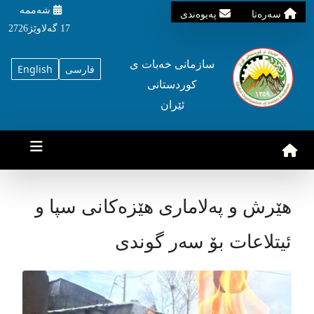
شه‌ممه‌
سه‌ره‌تا
په‌یوه‌ندی
17 گه‌لاوێژ2726
سازمانی خه‌بات ی
فارسی
English
کوردستانی
ئێران
هێرش و پەلاماری هێزەکانی سپا و
ئیتلاعات بۆ سەر گوندی