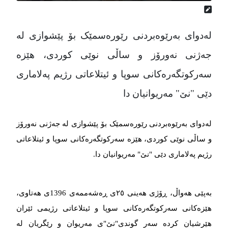
لەدوای بەرێوەبردنی رێورەسمێک بۆ پێشوازی لە
جەژنی نەورۆز و ساڵی نوێی کوردی، هێزە
سەرکوتگەرەکانی سوپا و ئیتلاعاتی رژیم پەلاماری
دێی "نێ" مەریوانیان دا
لەدوای بەرێوەبردنی رێورەسمێک بۆ پێشوازی لە جەژنی نەورۆز
و ساڵی نوێی کوردی، هێزە سەرکوتگەرەکانی سوپا و ئیتلاعاتی
رژیم پەلاماری دێی "نێ" مەریوانیان دا.
بەپێی هەواڵ، ڕۆژی هەینی ٢٥ی ڕەشەممەی 1396ی هەتاوی،
هێزەکانی سەرکوتگەرەکانی سوپا و ئیتلاعاتی رژیمی ئێران
هێرشیان کردە سەر گوندی"نێ"ی مەریوان و رێگریان لە