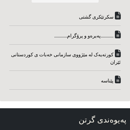
سکرتێکری گشتی
...........په‌یره‌و و پرۆگرام...........
کورته‌یه‌ک له مێژووی سازمانی خه‌بات ی کوردستانی
ئێران
پێناسه‌
په‌یوه‌ندی گرتن