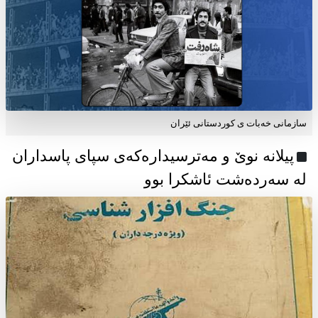
سازمانی خەبات ی كوردستانی ئێران
پیلانە نوێ و مەترسیدارەکەی سپای پاسداران
لە سەردەشت ئاشکرا بوو