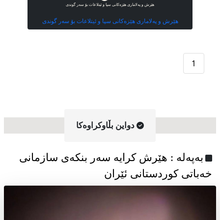
هێرش و پەلاماری هێزەکانی سپا و ئیتلاعات بۆ سەر گوندی
هێرش و پەلاماری هێزەکانی سپا و ئیتلاعات بۆ سەر گوندی
1
دواین بڵاوکراوه‌کا
به‌په‌له‌ : هێرش کرایە سەر بنکەی سازمانی
خەباتی کوردستانی ئێران