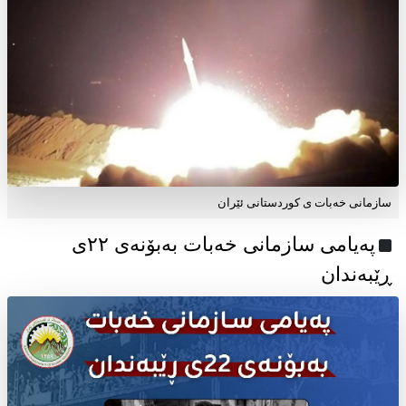
سازمانی خەبات ی کوردستانی ئێران
پەیامی سازمانی خەبات بەبۆنەی ۲۲ی
ڕێبەندان