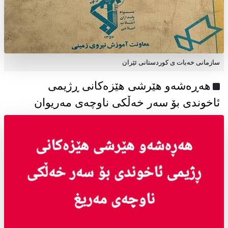
سازمانی خەبات ی كوردستانی ئێران
هەڕەشەو هێرشی هێزەکانی ڕژیمی
ئاخوندی بۆ سەر خەڵکی ناوچەی مەریوان