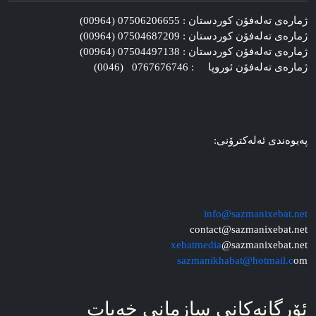
ژماره‌ی ته‌له‌فۆن کوردستان : 07506206655 (00964)
ژماره‌ی ته‌له‌فۆن کوردستان : 07504687209 (00964)
ژماره‌ی ته‌له‌فۆن کوردستان : 07504497138 (00964)
ژماره‌ی ته‌له‌فۆن ئوروپا : 0767676746 (0046)
په‌یوه‌ندی ئه‌له‌کترۆنی:
info@sazmanixebat.net
contact@sazmanixebat.net
xebatmedia
@sazmanixebat.net
sazmanikhabat@hotmail.c
om
ئۆرگانه‌کانی سازمانی خه‌بات