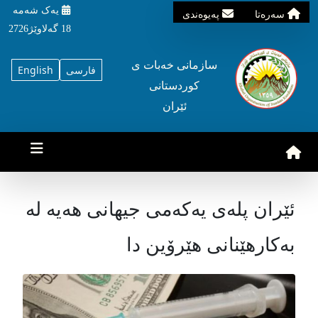
یه‌ک شه‌مه‌
سه‌ره‌تا
په‌یوه‌ندی
18 گه‌لاوێژ2726
سازمانی خه‌بات ی
فارسی
English
کوردستانی
ئێران
ئێران پلەی یەکەمی جیهانی هەیە لە
بەکارهێنانی هێرۆین دا