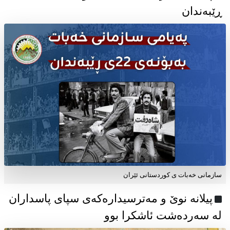
ڕێبەندان
سازمانی خەبات ی كوردستانی ئێران
پیلانە نوێ و مەترسیدارەکەی سپای پاسداران
لە سەردەشت ئاشکرا بوو