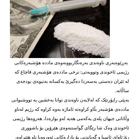
بەڕێوەبەری ناوەندی بەرەنگاربوونەوەی ماددە هۆشبەرەکانی
رژیمی ئاخوندی وتوویەتی: نرخی ماددەی هۆشبەری قاچاغ کە
لە ئێران دەستی بەسەردا دەگیرێ یەکسانە بەنیوەی بودجەی
ساڵانە.
بەپێی راپۆرتێک کە لەلایەن ناوەندی توانا بەخشین بە تووشبوانی
ماددەی هۆشبەر بڵاو کراوەتە ئاماژە بەوە کراوە کە رژیم لەناو
وڵاتانی جیهان پلەی یەکەمی هەیە لەو بوارەدا، هەروەها رژیمی
ئاخوندی وەک شا رێگای گواستنەوەی هێرۆین بۆ باشووری
رۆژئاوای ئاسیا و گەیاندنی بۆ بازارەکانی ئەورووپا ناو هێنراوە.