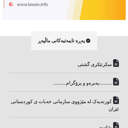
په‌ڕه‌ تایبه‌تیه‌کانی ماڵپه‌ڕ
سکرتێکری گشتی
...........په‌یره‌و و پرۆگرام...........
کورته‌یه‌ک له مێژووی سازمانی خه‌بات ی کوردستانی
ئێران
پێناسه‌