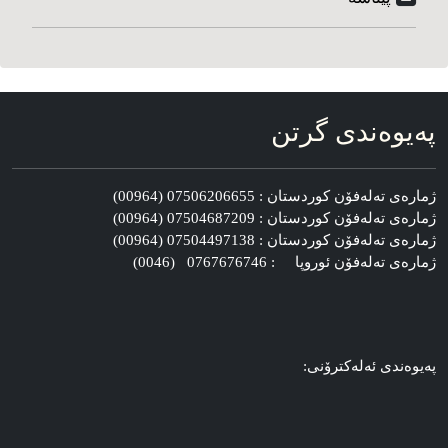
په‌یوه‌ندی گرتن
ژماره‌ی ته‌له‌فۆن کوردستان : 07506206655 (00964)
ژماره‌ی ته‌له‌فۆن کوردستان : 07504687209 (00964)
ژماره‌ی ته‌له‌فۆن کوردستان : 07504497138 (00964)
ژماره‌ی ته‌له‌فۆن ئوروپا : 0767676746 (0046)
په‌یوه‌ندی ئه‌له‌کترۆنی: