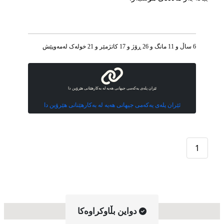
6 ساڵ و 11 مانگ و 26 ڕۆژ و 17 کاتژمێر و 21 خوله‌ک له‌مه‌وپێش‌
ئێران پلەی یەکەمی جیهانی هەیە لە بەکارهێنانی هێرۆین دا
ئێران پلەی یەکەمی جیهانی هەیە لە بەکارهێنانی هێرۆین دا
1
دواین بڵاوکراوه‌کا