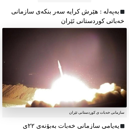
به‌په‌له‌ : هێرش کرایە سەر بنکەی سازمانی
خەباتی کوردستانی ئێران
سازمانی خەبات ی کوردستانی ئێران
پەیامی سازمانی خەبات بەبۆنەی ۲۲ی