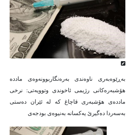
بەڕێوەبەری ناوەندی بەرەنگاربوونەوەی ماددە
هۆشبەرەکانی رژیمی ئاخوندی وتوویەتی: نرخی
ماددەی هۆشبەری قاچاغ کە لە ئێران دەستی
بەسەردا دەگیرێ یەکسانە بەنیوەی بودجەی