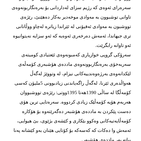
سەرەرای ئەوەی کە رژیم سزای لەداردانی بۆ بەرەنگاربونەوەی
تاوانی توشبوون بە مەوادی موخەدیر بەکار دەهێنێ‌، رێژەی
تووشبون بە مەوادی ئەفیۆنی لە ئێراندا زیاترە لەچاو ووڵاتانی
تری جیهاندا، ئەمەش دەرخەری ئەوەیە کە ئەو سزایە نەیتوانیوە
ئەو تاوانە رابگرێت.
سەرۆکی گروپی خوازیاری کەمبونەوەی ئێعتیادی کومیتەی
سەربەخۆی بەرەنگاربوونەوەی ماددەی هۆشبەری کۆمەڵەی
لێکدانەوەی بەرژەوەندییەکانی نیزام، لە وتووێژ لەگەڵ
هەواڵدەری ئێرنا، لەگەڵ راگەیاندنی زیادبوونی 5ملیۆن کەسی
کۆمەڵگا لە ساڵی 1390هەتا 1395ووتی: رێژەی تووشبووان
هەربەم هۆیە کۆمەڵێک زیادی کردووە. سەرەتایی ترین هۆی
دەست پێکردن بە ماددەی هۆشبەر دەگەرێتەوە بۆ هۆکارە
کۆمەڵایەتیەکانی وەکوو بێکاری و کێشەی بژێوی، بێ ‌هیوایی،
ئەمەش وا دەکات کە کەسەکە بۆ کۆتایی هێنان بەو کێشانە پەنا
بباتە بەر ماددەی هۆشبەر.