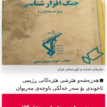
سازمانی خەبات ی كوردستانی ئێران
هەڕەشەو هێرشی هێزەکانی ڕژیمی
ئاخوندی بۆ سەر خەڵکی ناوچەی مەریوان