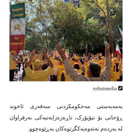
xebatmedia
به‌مه‌به‌ستی مه‌حکومکردنی سه‌فه‌ری ئاخوند
ڕۆحانی بۆ نیۆیۆرک، ناڕه‌زه‌زایه‌تیه‌کی به‌رفراوان
له‌ به‌رده‌م نه‌ته‌وه‌یه‌کگرتوه‌کان به‌‌ڕێوه‌چوو.