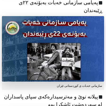
پەیامی سازمانی خەبات بەبۆنەی ۲۲ی
ڕێبەندان
سازمانی خەبات ی كوردستانی ئێران
پیلانە نوێ و مەترسیدارەکەی سپای پاسداران
لە سەردەشت ئاشکرا بوو