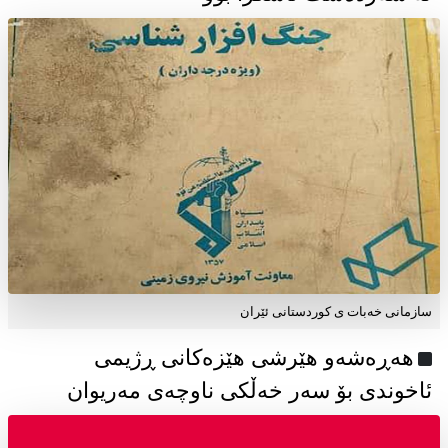
سازمانی خەبات ی كوردستانی ئێران
هەڕەشەو هێرشی هێزەکانی ڕژیمی
ئاخوندی بۆ سەر خەڵکی ناوچەی مەریوان