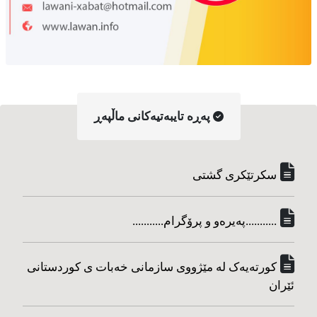
په‌ڕه‌ تایبه‌تیه‌کانی ماڵپه‌ڕ
سکرتێکری گشتی
...........په‌یره‌و و پرۆگرام...........
کورته‌یه‌ک له مێژووی سازمانی خه‌بات ی کوردستانی
ئێران