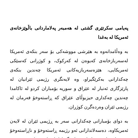
په‌‌‌یامی سکرتێری گشتی له‌‌‌ هه‌‌‌مبه‌‌‌ر پەلاماردانی باڵوێزخانەی
ئەمریکا لە بەغدا
بە وەڵامدانەوە بە هێرشی مووشەکی بۆ سەر بنکەی ئەمریکا
لەسەربازخانەی کەیوەن لە کەرکوک، و کوژرانی کەسێکی
ئەمریکایی، هێزەسەربازیەکانی ئەمریکا چەندین بنکەی
چەکدارانی بەکرێگیراو، وە لایەنگری رژیمی ئێرانیان لە
پارێزگاری ئەنبار لە عێراق و سوریە بۆمباران کردو لە ئاکامدا
چەندین چەکداری حیزبوڵای عێراق کە ڕاستەوخۆ فەرمان لە
رژیمی ئێران وەردەگرن کوژران.
بە دوای بۆمبارانی چەکدارانی سەر بە ڕژیمی ئێران لە لایەن
ئەمریکاوه‌‌‌، دەسەلاتدارانی ئەو رژیمە ڕاستەوخۆ و ناڕاستەوخۆ