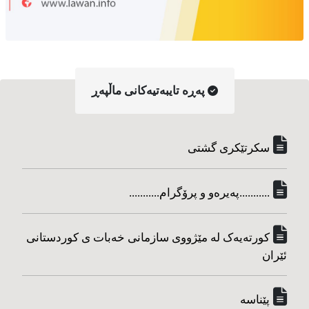
په‌ڕه‌ تایبه‌تیه‌کانی ماڵپه‌ڕ
سکرتێکری گشتی
...........په‌یره‌و و پرۆگرام...........
کورته‌یه‌ک له مێژووی سازمانی خه‌بات ی کوردستانی
ئێران
پێناسه‌