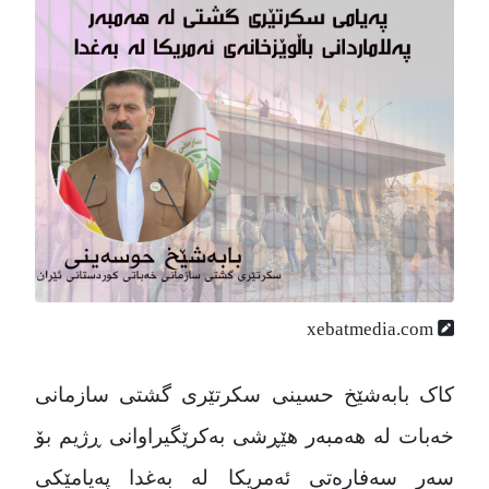
xebatmedia.com
کاک بابه‌شێخ حسینی سکرتێری گشتی سازمانی
خه‌بات له‌ هه‌مبه‌ر هێڕشی به‌کرێگیراوانی ڕژیم بۆ
سه‌ر سه‌فاره‌تی ئه‌مریکا له‌ به‌غدا په‌یامێکی