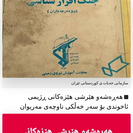
سازمانی خەبات ی كوردستانی ئێران
هەڕەشەو هێرشی هێزەکانی ڕژیمی
ئاخوندی بۆ سەر خەڵکی ناوچەی مەریوان