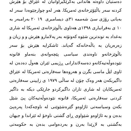
دەستیان داوەتە هاندانی بەکرێگیراوانیان لە عێراق بۆ هێرش
کردنە سەر باڵێۆێزخانەی ئەمریکا. هەر لەو چوارچێوەدا سەر لە
بەیانی رۆژی سێ‌ شەممە ٣١ی دیسامبری ٢٠ ١٩ به‌‌‌رامبه‌‌‌ر به‌‌‌
١٠ ی بەفرانباری ١٣٩٨ی هەتاوی باڵوێزخانەی ئەمریکا لە شاری
بەغداد بە توندترین شێوە کەوتۆتە بەر پەلامارو هێرش و و زیان و
زەرەریان بە باڵەخانەکە گەیاند. ئاشکرایە هێرش بۆ سەر
باڵوێزخانەو ناوەندی سیاسی پێچەوانەی بنەماو قانونە
نێودەوڵەتیەکانەو دەسەلاتدارانی ڕژیمی ئێران هەوڵ دەدەن لە
ئاوی لێڵ ماسی بگرن و هەروەها سەفارەتی ئەمریکا لە عێراق
داگیربکەن هەر وەک چۆن لە ساڵی ١٩٧٩ ی زایینی سەفارەتی
ئەمریکایان لە شاری تاران داگیرکردو جارێکی دیکە بە داگیر
کردنی سەفارەتی ئەمریکا، قانونە نێودەوڵەتیەکان پێ شێل
بکەن وسیاسەتی ئاژاوەو گێرەشێوێنی لە ناوچەکەدا پەرەپێ‌
بدەن و بە ئاژاوەو شێواوی ڕای گشتی ناوخۆ لە ئێراندا و جیهان
بەگشتی بە لاڕێدا بەرن و بەردەوامی بدەن بە حکومەتی