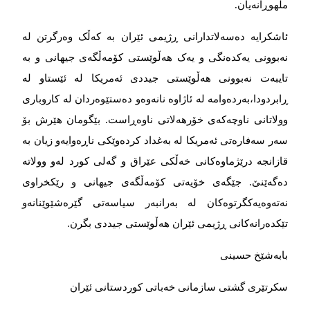
ملهوڕانەیان.
ئاشکرایە دەسەلاتدارانی ڕژیمی ئێران بە کەڵک وەرگرتن لە
نەبوونی یەکدەنگی و یەک هەڵوێستی کۆمەڵگەی جیهانی و بە
تایبەت نەبوونی هەڵوێستی جیددی ئەمریکا لە ئێستاو لە
ڕابردودا،بەردەوامە لە ئاژاوە نانەوەو دەستێوەردان لە کاروباری
وولاتانی ناوچەکەی خۆرهەلاتی ناوەڕاست. بێگومان هێرش بۆ
سەر سەفارەتی ئەمریکا لە بەغداد کردەوێکی ناڕەوایەو زیان بە
قازانجە درێژماوەکانی خەڵکی عێراق و گەلی کورد لەو وولاتە
دەگەێنێ. جێگەی خۆیەتی کۆمەڵگەی جیهانی و رێکخراوی
نەتەوەیەکگرتوەکان لە بەرانبەر سیاسەتی گێرەشێوێنانەو
تێکدەرانەکانی ڕژیمی ئێران هەڵوێستی جیددی بگرن.
بابه‌‌‌شێخ حسینی
سکرتێری گشتی سازمانی خه‌‌‌باتی کوردستانی ئێران