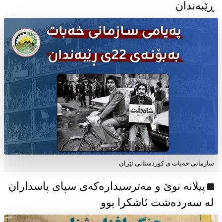
ڕێبەندان
سازمانی خەبات ی كوردستانی ئێران
پیلانە نوێ و مەترسیدارەکەی سپای پاسداران
لە سەردەشت ئاشکرا بوو