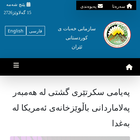
پێنچ شه‌مه‌
سه‌ره‌تا
په‌یوه‌ندی
15 گه‌لاوێژ2726
سازمانی خه‌بات ی
فارسی
English
کوردستانی
ئێران
په‌یامی سکرتێری گشتی له‌ هه‌مبه‌ر
پەلاماردانی باڵوێزخانەی ئەمریکا لە
بەغدا