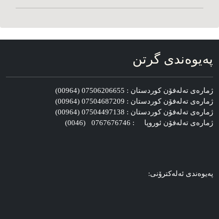
په‌یوه‌ندی گرتن
ژماره‌ی ته‌له‌فۆن کوردستان : 07506206655 (00964)
ژماره‌ی ته‌له‌فۆن کوردستان : 07504687209 (00964)
ژماره‌ی ته‌له‌فۆن کوردستان : 07504497138 (00964)
ژماره‌ی ته‌له‌فۆن ئوروپا : 0767676746 (0046)
په‌یوه‌ندی ئه‌له‌کترۆنی: