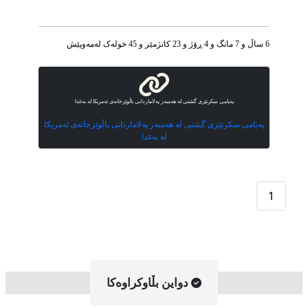
6 ساڵ و 7 مانگ و 4 ڕۆژ و 23 کاتژمێر و 45 خوله‌ک له‌مه‌وپێش‌
په‌یامی سکرتێری گشتی له‌ هه‌مبه‌ر پەلاماردانی باڵوێزخانەی ئەمریکا لە بەغدا
په‌یامی سکرتێری گشتی له‌ هه‌مبه‌ر پەلاماردانی باڵوێزخانەی ئەمریکا
لە بەغدا
1
دواین بڵاوکراوه‌کا