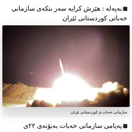
به‌په‌له‌ : هێرش کرایە سەر بنکەی سازمانی
خەباتی کوردستانی ئێران
سازمانی خەبات ی کوردستانی ئێران
پەیامی سازمانی خەبات بەبۆنەی ۲۲ی