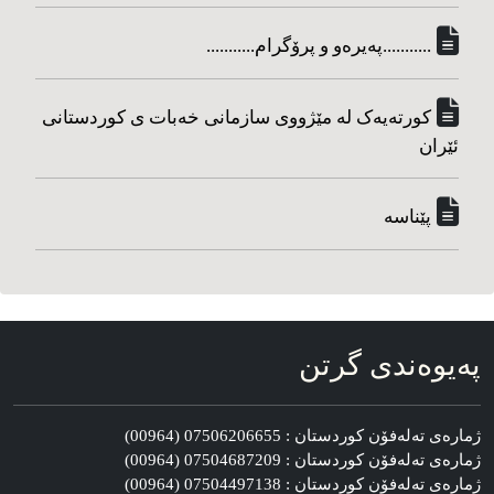
...........په‌یره‌و و پرۆگرام...........
کورته‌یه‌ک له مێژووی سازمانی خه‌بات ی کوردستانی
ئێران
پێناسه‌
په‌یوه‌ندی گرتن
ژماره‌ی ته‌له‌فۆن کوردستان : 07506206655 (00964)
ژماره‌ی ته‌له‌فۆن کوردستان : 07504687209 (00964)
ژماره‌ی ته‌له‌فۆن کوردستان : 07504497138 (00964)