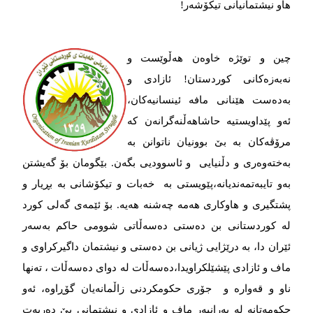
هاو نیشتمانیانی تیکۆشەر!
چین و توێژە خاوەن هەڵوێست و
نەبەزەکانی کوردستان! ئازادی و
بەدەست هێنانی مافە ئینسانیەکان،
ئەو پێداویستیە حاشاهەڵنەگرانەن کە
مرۆڤەکان بە بێ بوونیان ناتوانن بە
بەختەوەری و دڵنیایی و ئاسوودیی بگەن. بێگومان بۆ گەیشتن
بەو تایبەتمەندیانە،پێویستی بە خەبات و تیکۆشانی بە بڕیار و
پشتگیری و هاوکاری هەمە چەشنە هەیە. بۆ ئێمەی گەلی کورد
لە کوردستانی بن دەستی دەسەڵاتی شوومی حاکم بەسەر
ئێران دا، بە درێژایی ژیانی بن دەستی و نیشتمان داگیرکراوی و
ماف و ئازادی پێشێلکراویدا،دەسەڵات لە دوای دەسەڵات ، تەنها
ناو و قەوارە و جۆری حکومکردنی زاڵمانەیان گۆڕاوە، ئەو
حکومەتانە لە بەرانبەر ماف و ئازادی و نیشتمانی بێ‌ دەربەت