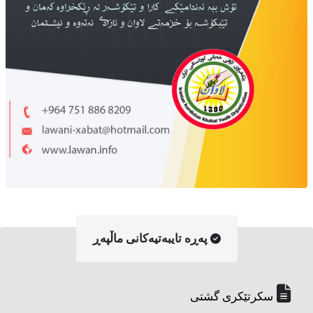
په‌ڕه‌ تایبه‌تیه‌کانی ماڵپه‌ڕ
سکرتێکری گشتی