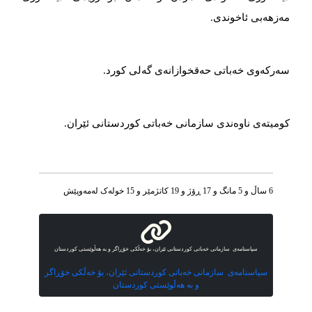
مەزهەبی ئاخوندی.
سەرکەوی خەباتی حەقخوازانەی گەلی کورد.
کومیته‌‌‌ی ناوه‌‌‌ندی سازمانی خەباتی کوردستانی ئێران.
6 ساڵ و 5 مانگ و 17 ڕۆژ و 19 کاتژمێر و 15 خوله‌ک له‌مه‌وپێش‌
سپاسنامەی سازمانی خەباتی کوردستانی ئێران، بۆ خەڵکی خۆڕاگر و بە هەڵوێستی کوردستان
سپاسنامەی سازمانی خەباتی کوردستانی ئێران، بۆ خەڵکی خۆڕاگر
و بە هەڵوێستی کوردستان