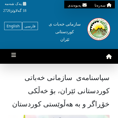
یه‌ک شه‌مه‌
سه‌ره‌تا
په‌یوه‌ندی
18 گه‌لاوێژ2726
سازمانی خه‌بات ی
فارسی
English
کوردستانی
ئێران
سپاسنامەی سازمانی خەباتی
کوردستانی ئێران، بۆ خەڵکی
خۆڕاگر و بە هەڵوێستی کوردستان