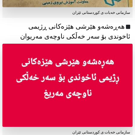
سازمانی خەبات ی كوردستانی ئێران
هەڕەشەو هێرشی هێزەکانی ڕژیمی
ئاخوندی بۆ سەر خەڵکی ناوچەی مەریوان
سازمانی خەبات ی کوردستانی ئێران