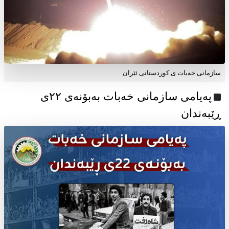
سازمانی خەبات ی کوردستانی ئێران
پەیامی سازمانی خەبات بەبۆنەی ۲۲ی
ڕێبەندان