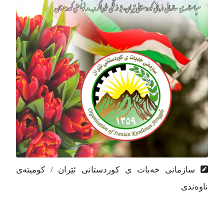
سازمانی خەبات ی کوردستانی ئێران / کومیتەی
ناوەندی