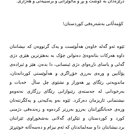
درێژەدان بە کوشت و بڕ و ماڵوێرانی و برسییەتی و هەژاری.
کۆمەڵانی بەشەرەفی کوردستان!
ئێوە ئەو گەلە خاوەن هەڵوێست و یەک گرتووەن کە نیشانتان
داوە هەرکات بتانەوەێ دەتوانن چۆک بە بەهێزترین هێزی دژی
گەلی و یاسای ناڕەوای دژی ئینسانی، دا بدەن. هێز و ئیرادەی
پۆڵایین و ورەی بەرزی خۆڕاگری و هەڵوێستی کوردانەتان،
ماندویەتی رێگای پڕ هەوراز و نشێوی چل ساڵ خەبات و
بەرخودانی لە جەستەی رێبوارانی رێگای رزگاری نەتەوەو
نیشتمانی ئازیزمان دەرکرد. ئێوە بەو یەکیەتی و یەکگرتنەتان
ورەی خەباتگێڕانتان بەرزو بەرزتر کردەوە و زەندەقی دژمنی
کورد و کوردستان و تێکڕای گەلانی بەشخوراوی ئێرانتان
برد.نیشانتان دا و سەلماندتان کە ئەم نیزام و دەسەڵاتە خوێنڕێژ