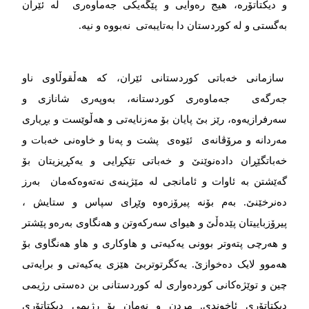
و دیکتاتۆرە، هیج رەوایی و پێگەیکی جەماوەری لە ئێران
بەگستی و لە کوردستان دا بەتایبەتی نەبووە و نیە.
سازمانی خەباتی کوردستانی ئێران، کە هەڵقوڵاوی ناو
جەرگەی جەماوەری کوردستانە، بەوپەری شانازی و
سەرفرازیەوە، رێز بێ‌ پایان بۆ مەزنایەتی و هەڵوێست و بڕیاری
مەردانە و مرۆڤانەی ئێوەی پشت و پەنا و خاوەنی خەبات و
خەباتگێڕان دادەنوێنێ و خەباتی تێکڕایی و یەکڕیزیتان بۆ
گەێشتن بە ئاوات و ئامانجی لە مێژینەی نەتەوەکەمان بەرز
دەنرخێنێ. بەم بۆنە پیرۆزەوە وێڕای سپاس و ستایش ،
پیرۆزباییتان پێدەڵێ و هیوای سەرکەوتن و هەنگاوی بەرەو پێشتر
و هەرچی پتەوتر بوونی یەکیەتی و هاوکاری و هاو هەنگاوی بۆ
هەموو لایک دەخوازێ. یەکگرتوتربێ هێزی یەکیەتی و برایەتی
چین و توێژەکانی کوردەواری لە کوردستانی بن دەستی رژیمی
دیکتاتۆری ئاخوندی. مردن و نەمان بۆ رژیمی دیکتاتۆری