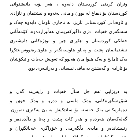
وێران کردنی کوردستان دایەوە ، هەر بۆیە دانیشتوانی
کوردستان بۆ دیفاع لە بوون و مانی نەتەوە و نیشتمان و ئازادی
و ئاوەدانی کوردستانی ئازیز، بە ناچاری تاومان دایەوە چەک و
سەنگەری خەبات دژی داگیرکەریمان هەڵبژاردەوە، کۆمەڵانی
خەلکی کوردستان و تێکڕای چین و توێژەکانی دانیشتوی
نیشتمانمان پشت و پەناو هاوسەنگەر و هاوچارەنووس،تێکڕا
یەک ئامانج و یەک هیوا مان هەبوو کە ئەویش خەبات و تیکۆشان
بۆ ئازادی و گەیشتن بە مافی ئینسانی و بەرانبەری بوو.
بە درێژایی ئەم چل ساڵ خەبات و راپەرینە گەل و
شۆڕشگێڕەکانی، وەک ماسی و دەریا و وەک خوێن و
دەمارەکانی یەک جەستە بۆ ساتێکیش بە بێ یەکتری نەبوون.
گەلەکەمان هەردەم و هەر کات پشت و پەنا و داڵدەدەر و
رێپیشاندەر و مایەی دڵگەرمی و خۆڕاگری خەباتگێڕان و