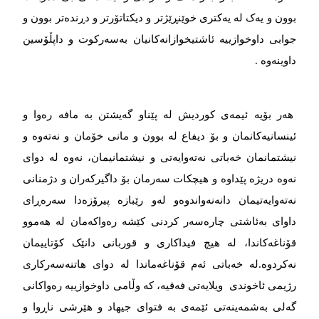
بوون و یەک لە یەکتری خوێنڕێژتر و دیکتاتۆرتر و دڕندەتر بوون و
جوابی داوخوازییە ئاشتیخوازانەکانیان بەسەرکوت و داپڵۆسین
داوینەوە .
هەر بۆیە ئیمەی کوردیش لە پێناو گەیشتن بە مافە رەوا و
ئینسانیەکانمان و بۆ دیفاع لە بوون و مانی خۆمان و نەتەوە و
نیشتمانمان خەباتی نەتەوایەتی و نیشتمانیمان، نەوە لە دوای
نەوە دریژە پێداوە و هیچکات سەرمان بۆ داگیرکەران و دژمنانی
نەتەوایەتیمان دانەنەواندوەو لەو رێبازە پیرۆزەدا سەرەڕای
داوای بەئاشتی چارەسەر کردنی کێشە رەواکەمان لە هەموو
قۆناغەکاندا، لە هیچ فیداکاری و قوربانی دانێک کۆتاییمان
نەکردوە.لە خەباتی ئەم قۆناغەماندا لە دوای هاتنەسەرکاری
رژیمی ئاخوندی ویلایەتی فەقیە، کە وڵامی داوخوازییە رەواکانی
گەلی بەشمەینەتی ئێمەی بە فتوای جیهاد و هێرشی ناڕوا و