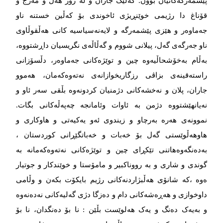
پێشمەرگەکانیان بوون. گەلێک جاران و لە زۆر هەل و مەرج و
قۆناغ دا رژیمی خوێنڕیژی ئاخوندی بۆ کەڵین خستنە ناو
جەماوەر و هێزی پێشمەرگە و لایەنەسیاسیە کانی هەڵقوڵاوی
ناو جەرگەی گەل، پیلانی شووم و گەڵاڵەی نگریسیان داڕشتووە،
بەڵام بەخۆشحاڵیەوە چین و توێژەکانی جەماوەر، دڵسۆزانی
راستەقینەی بزاڤی رزگاریخوازانەی نەتەوەکەمان، هەموو
جاران، پلان و نەخشەکانی دژمنیان کردونەوە بڵقی سەر ئاو و
نەیانهێشتووە دژمن بە ئاوات وئامانجە چەپەڵەکانی بگات.
نموونەی هەرە بەرچاو و زیندوی ئەو یەکیەتی و هاوکاری و
هاوهەڵوێستی گەل بۆ خەبات و خەباتگێڕانی کوردستان ،
بەدەنگەوەهاتنی تێکڕای چین و توێژەکانی نەتەوەکەمانە بە
گوندی و شاری و بە رووناکبیر و مامۆستا و خوێندکار و جوتیار
ەوە ،کە شانۆی هەڵبژاردنەکانی رژیم بایکۆت بکەن و وڵامی
داوخوازی و هەڕەشەکانی دام و دەزگا دژی گەلیەکانی نەدەنەوە
و بەیەک دەنگ و یەک هەلوێست بڵێن : نا بۆ دەنگدان، نا بۆ