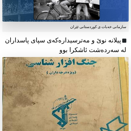
سازمانی خەبات ی كوردستانی ئێران
پیلانە نوێ و مەترسیدارەکەی سپای پاسداران
لە سەردەشت ئاشکرا بوو