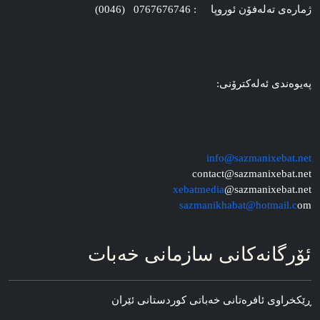
ژماره‌ی ته‌له‌فۆن ئوروپا : 0767676746 (0046)
په‌یوه‌ندی ئه‌له‌کترۆنی:
info@sazmanixebat.net
contact@sazmanixebat.net
xebatmedia
@sazmanixebat.net
sazmanikhabat@hotmail.c
om
ئۆرگانه‌کانی سازمانی خه‌بات
ڕێکخراوی ئافره‌تانی خه‌باتی کوردستانی ئێران