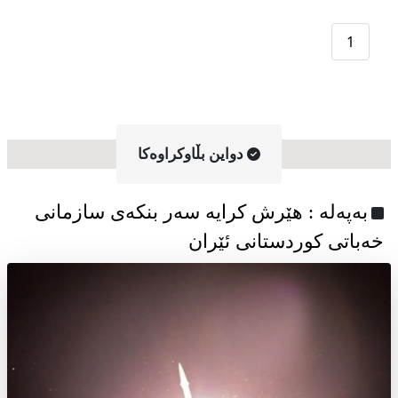
1
دواین بڵاوکراوه‌کا
به‌په‌له‌ : هێرش کرایە سەر بنکەی سازمانی
خەباتی کوردستانی ئێران