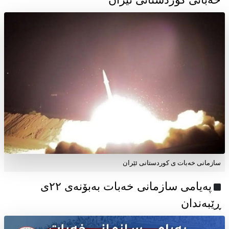
سازمانی خەبات ی کوردستانی ئێران
پەیامی سازمانی خەبات بەبۆنەی ۲۲ی
ڕێبەندان