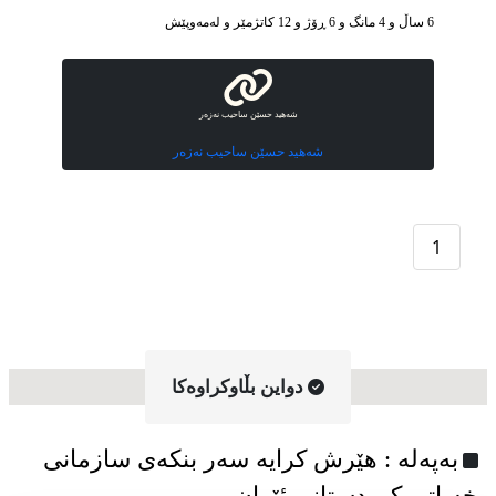
6 ساڵ و 4 مانگ و 6 ڕۆژ و 12 کاتژمێر و له‌مه‌وپێش‌
شەهید حسێن ساحیب نەزەر
شەهید حسێن ساحیب نەزەر
1
دواین بڵاوکراوه‌کا
به‌په‌له‌ : هێرش کرایە سەر بنکەی سازمانی
خەباتی کوردستانی ئێران