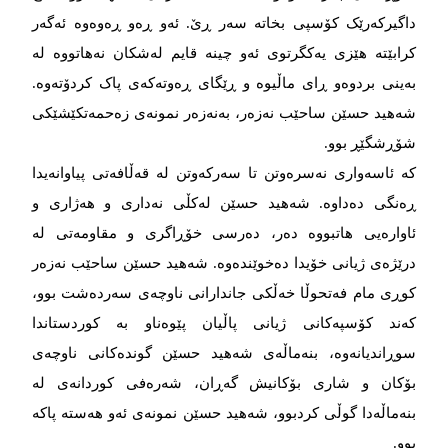
داگیرکەرێک کۆسپی بخاتە سەر ڕێ. ئەو ڕەو ڕەوەوە ئەگەر
کرابێتە هێزی یەکگرتوی ئەو چینە قایم لەشکان نەهاتووە لە
بەینی بردوەو ڕای ماڵیوە و ڕێگای ڕەوتەکەی پاک کردۆتەوە.
شەهید حسێن ساحێب نەزەر، بەنەزەر نمونەی زەحمەتکێشێکی
شۆڕشگێڕ بوو.
کە ئاسەواری نەسرەوتن تا سەرکەوتن لە قەڵافەتی پیاوانەیدا
ڕەنگی دەداوە. شەهید حسێن لەکڵی نەداری و هەژاری و
ئاوارەیی هاتبووە دەر، دەرسی خۆڕاگری و مقاومەتی لە
درێژەی ژیانی خۆیدا دەخوێندەوە. شەهید حسێن ساحێب نەزەر
کوڕی مام فەتحوڵا خەڵکی جاندارانی ناوچەی سەردەشت بوو،
کەند کۆسپەکانی ژیانی پاڵیان پێوەناو بە کوردستاندا
سوڕاندیانەوە، بنەماڵەی شەهید حسێن گوندەکانی ناوچەی
بۆکان و شاری بۆکانیش گەڕان، شەرەفی کوردانەی لە
بنەماڵەدا گوڵی کردبوو، شەهید حسێن نمونەی ئەو هەستە پاکە
بوو.