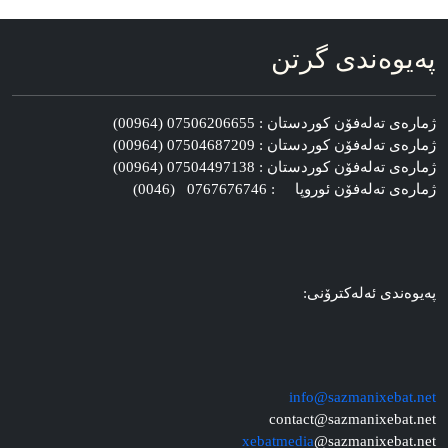
په‌یوه‌ندی گرتن
ژماره‌ی ته‌له‌فۆن کوردستان : 07506206655 (00964)
ژماره‌ی ته‌له‌فۆن کوردستان : 07504687209 (00964)
ژماره‌ی ته‌له‌فۆن کوردستان : 07504497138 (00964)
ژماره‌ی ته‌له‌فۆن ئوروپا : 0767676746 (0046)
په‌یوه‌ندی ئه‌له‌کترۆنی:
info@sazmanixebat.net
contact@sazmanixebat.net
xebatmedia
@sazmanixebat.net