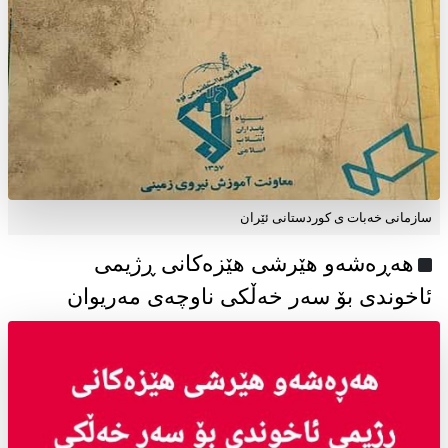
سازمانی خەبات ی كوردستانی ئێران
هەڕەشەو هێرشی هێزەکانی ڕژیمی
ئاخوندی بۆ سەر خەڵکی ناوچەی مەریوان