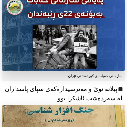
سازمانی خەبات ی كوردستانی ئێران
پیلانە نوێ و مەترسیدارەکەی سپای پاسداران
لە سەردەشت ئاشکرا بوو