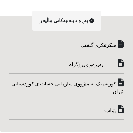
په‌ڕه‌ تایبه‌تیه‌کانی ماڵپه‌ڕ
سکرتێکری گشتی
...........په‌یره‌و و پرۆگرام...........
کورته‌یه‌ک له مێژووی سازمانی خه‌بات ی کوردستانی
ئێران
پێناسه‌