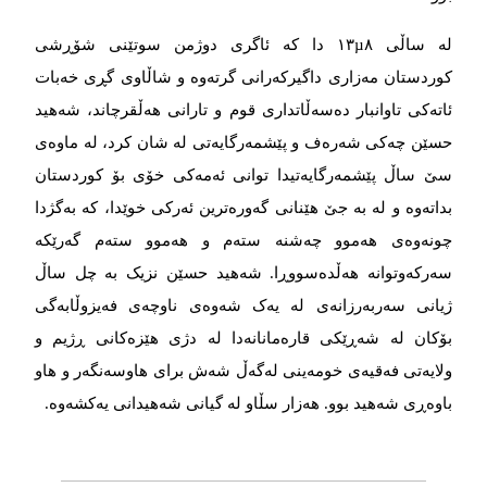
لە ساڵی ۱۳µ۸ دا کە ئاگری دوژمن سوتێنی شۆڕشی
کوردستان مەزاری داگیرکەرانی گرتەوە و شاڵاوی گڕی خەبات
ئاتەکی تاوانبار دەسەڵاتداری قوم و تارانی هەڵقرچاند، شەهید
حسێن چەکی شەرەف و پێشمەرگایەتی لە شان کرد، لە ماوەی
سێ ساڵ پێشمەرگایەتیدا توانی ئەمەکی خۆی بۆ کوردستان
بداتەوە و لە بە جێ هێنانی گەورەترین ئەرکی خوێدا، کە بەگژدا
چونەوەی هەموو چەشنە ستەم و هەموو ستەم گەرێکە
سەرکەوتوانە هەڵدەسووڕا. شەهید حسێن نزیک بە چل ساڵ
ژیانی سەربەرزانەی لە یەک شەوەی ناوچەی فەیزوڵابەگی
بۆکان لە شەڕێکی قارەمانانەدا لە دژی هێزەکانی ڕژیم و
ولایەتی فەقیەی خومەینی لەگەڵ شەش برای هاوسەنگەر و هاو
باوەڕی شەهید بوو. هەزار سڵاو لە گیانی شەهیدانی یەکشەوە.