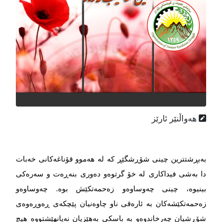
هه‌واڵنێر ئارێز
بەبڕشتترین چینی شۆڕشگێڕ کە لە هەموو قۆناغەکانی خەبات
دا بەشی فیداکاری لە خۆ گرتوەو دەوری بنەڕەت و سەرەکی
بینیوە، چینی چەوساوەو زەحمەتکێش بوە. چەوساوەو
زەحمەتکێشەکان بە ئارەقی ناو چاوەنیان پێچکەی ڕەوڕەوەی
شۆڕشیان چەرخاندوەو بە باسکی بەهێزیان نەیانهێشتووە هیچ