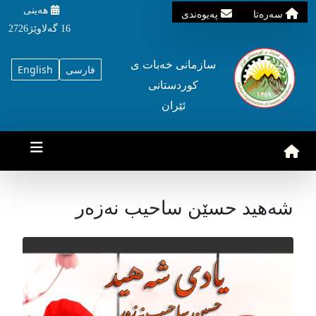
هه‌ینی
سه‌ره‌تا
په‌یوه‌ندی
16 گه‌لاوێژ2726
سازمانی خه‌بات ی
فارسی
English
کوردستانی
ئێران
شەهید حسێن ساحیب نەزەر