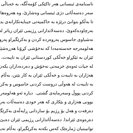
ناسنامەی ئینسانی هەر تاکێکی کۆمەڵگە، بە خەیاڵی 
سەر دەسەڵاتی دژی ئینسانی وەشارێ‌، وە هەروەها ب
تا بەڵکو بتوانێ‌ درێژە بە حاکمیەتی جینایەتکارانەی ب
بەرچاودەکەوێ‌، دەسەلاتدارانی ڕژیمی ئێران زیاتر لە
نەشیاوی جاسوس پەروەردە کردن و بەکرێگیراو پەروە
هەلومەرجە حەستەمەدا کە نەخۆشی کڕۆنا هەڕەشێک
ئێران بە تێکڕاو خەڵکی کوردستانی ئێران بە تایبەت،
لە جیات ئەوەی خزمەتی نەخۆش و دەردەداران بکەن 
هەژاران بە تایبەت و خەڵکی ئێران بە کار بێنن، بەڵام
بە تایبەت لە هەوڵی دروست کردنی جاسوس و بەکرێگ
کردنی پووڵ وسەرمایەی گشتی. دیارە ئەو هەلومەرجە ن
بوونی هەژاری و بێکاری کە هەر خودی دەسەڵات بەرپ
دەرفەت و هەل بۆ ڕژیم بۆ سازدانی ڕایەڵەی بەکرێگیر
دەرەوەی ئێراندا. دەسەڵاتدارانی ڕژیمی ئێران دەبێ‌ 
توانیبتیان ژمارەێک کەس بکەنە بەکرێگیراو، بەڵام نەیا