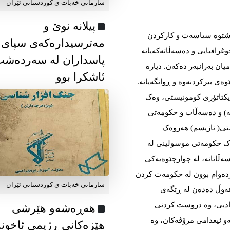
سازمانی خەبات ی كوردستانی ئێران
پیلانە نوێ و
 شێوە سیاسەت و کارکردن
مەترسیدارەکەی سپای
وغرافیایی و دەسەڵاتەکەیانە
پاسداران لە سەردەش
یان بەرانبەر دەکەن. دیارە
ئاشکرا بوو
وەی بیرکردنەوە و ڕوانگەیانە.
یکتاتۆری کومونیستی، وەک
ە) و دەسەڵات و حکومەتی
تی( نازیسم) هەروەک
وەک حکومەتی موسولینی لە
ڵاتانە، لە چوارچێوه‌‌‌یه‌‌‌کی
بەردەوام بوون لە حکومەت کردن
سازمانی خەبات ی كوردستانی ئێران
‌‌وڵ ده‌‌‌ده‌‌‌ن لە ڕێگەی
دادیی، وە دروست کردنی
هەڕەشەو هێرشی
ەو ئیعدامی مرۆڤەکان، وە
هێزەکانی ڕژیمی ئاخون