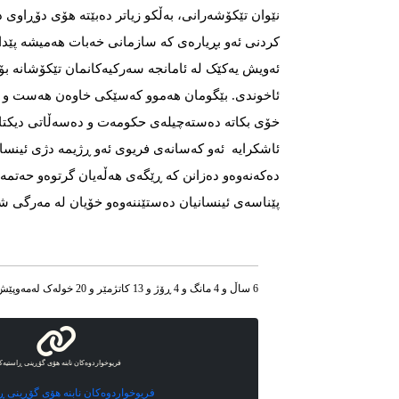
نێوان تێکۆشەرانی، بەڵکو زیاتر دەبێتە هۆی دۆڕاوی 
کردنی ئەو بڕیارەی کە سازمانی خەبات هەمیشە پێدا
ئەویش یەکێک لە ئامانجە سەرکیەکانمان تێکۆشانە ب
ئاخوندی. بێگومان هەموو کەسێکی خاوەن هەست و تێگ
خۆی بکاتە دەستەچیلەی حکومەت و دەسەڵاتی دیکتات
ئاشکرایە ئەو کەسانەی فریوی ئەو ڕژیمە دژی ئینسانی
دەکەنەوەو دەزانن کە ڕێگەی هەڵەیان گرتوەو حەتمە
پێناسەی ئینسانیان دەستێننەوەو خۆیان لە مەرگی 
6 ساڵ و 4 مانگ و 4 ڕۆژ و 13 کاتژمێر و 20 خوله‌ک له‌مه‌وپێش‌
فریوخواردوەکان نابنە هۆی گۆڕینی ڕاستیەک
فریوخواردوەکان نابنە هۆی گۆڕینی ڕ