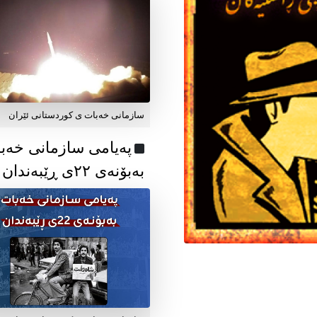
سازمانی خەبات ی کوردستانی ئێران
پەیامی سازمانی خەب
بەبۆنەی ۲۲ی ڕێبەندان