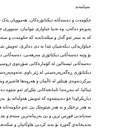
سیامەند
حکومەت و دەسەڵاتە دیکتاتۆرەکان، هەموویان یەک
پەیڕەو دەکەن، وە تەنیا جیاوازی نێوانیان، سنووری ج
کە بە سەر ئەو گەل و میللەتانەیە کە حکومەت و ستەم
جیاوازیه‌‌‌کی دیکەشیان تێدا بە دی دەکرێ‌، ئەویش شێ
بۆ وێنە دەسەڵاتی دیکتاتۆری مەزهەبی، دەسەڵاتی د
دەسەڵاتی ئیستالین لە کۆمارەکانی شۆرەوی (روسی
دیکتاتۆری ڕەگەزپەرەستی لە ژێر ناوی نەتەوەپەرەس
بیرکردنەوەی هیتلێر لە ئاڵمان و هەروەها فاشیزم 
ئیتالیا. له‌‌‌ بنەڕەتدا ئامانجەکانی تێکڕای ئەو شێوە دەسە
دیاریکراودا خۆ دەبینێتەوە کە ئەویش هەوڵدانه‌‌‌ بۆ 
بە هەر نرخێک و بە هەر شێوەێک بێ‌. ئه‌‌‌و حکومه‌‌‌تانه‌‌‌ هه‌
سەپاندنی قورس ترین و بێ‌ بەزییانەترین ستەم و بێ
بەندیخانەی گەورە بۆ بەند کردنی هاوڵاتیان و شکەنج