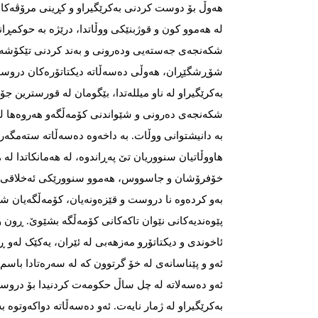
هەوڵ بۆ دوست کردنی بەکرێگیراو و کڕینی مرۆڤە
لە هەموو کون و قوژبنێکی ووڵاتدا، درێژه‌‌‌ به‌‌‌ حوکمڕ
‌شکەنجەی جەستەیی ودەرونی و بەند کردنی تێکۆشەرا
شۆڕشگێڕان، هەوڵی دەسەڵاتە دیکتاتۆرەکان درو
بەکرێگیراو لە ناو میللەتدا، بێگومان لە قورسترین ج
شکەنجەی دەرونی و شێواندنی کۆمەڵگەو هەروەها لە 
بە دانیشتوانی ووڵات. بە داخەوە دەسەڵاتە ستەمگە
هاووڵاتیان سنووریان تێ‌ پەڕاندوە، لە هەمانکاتدا ل
خۆفرۆشان و جاسووس، هەموو سنوورێکی ئەخلاقی و ئی
بەو کردەوە نا دروست و قێزەونەیان، کۆمەڵگەیان شێ
پێوەندیەکانی نێوان تاکەکانی کۆمەڵگە بشێوێ. ڕون و 
ئاخوندی و دیکتاتۆرو مەزهەبی لە ئێران، یەکێک لەو ڕ
ئەو و پێناسانەی لە خۆ گرتوون کە لە سەرەتادا باسم 
ئەو دەسەلاتە لە چل ساڵ حکومەت کردنیدا بۆ در
بەکرێگیراو لە ژمار نایه‌‌‌ت. ئەو دەسەڵاتە دواکەوتوە