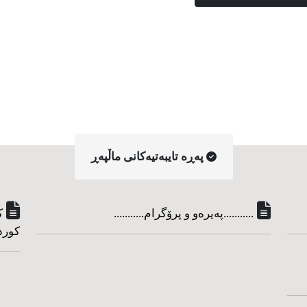
په‌ڕه‌ تایبه‌تیه‌کانی ماڵپه‌ڕ
...........په‌یره‌و و پرۆگرام...........
ک
کورد