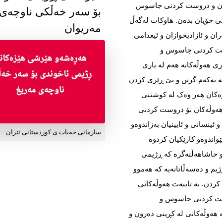
کان و دروست کردنی جاسوس
بۆ سەر خەڵکی ناوچەی
انی خۆیان بده‌‌‌ن. هاوکات لەگەڵ
مەریوان
ن و ئازادیخوازان و ئیعدامی
ست کردنی جاسوس و
ۆری هەوڵەکانە هەم لە باری
بەکەم گرتن و بێ‌ ڕێزی کردن
رەکان هەر وەک لە کوشتنی
ە هەوڵەکان بۆ دروست کردنی
نسانی و ئایینیان بەزاندوەو
سازمانی خەبات ی کوردستانی ئێران
واندوەو کارێکیان کردوە
حاشاهەڵنەگرە که‌‌‌ ڕژیمی
ژیم و دەسەڵاتانەیە کە هەموو
کردن. بە تایبەت هەوڵەکانی
وست کردنی جاسوس و
 بە هەوڵەکانی لە کڕینی دەرون و