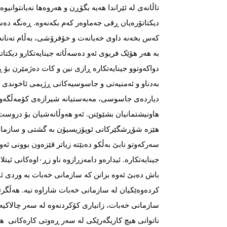
تاڵانەی لە ئێراندا هەیە بگۆڕن و هەروەها نەیانتوانی
دیکتاتۆرەیان ڕقی جەماوەر کەم بکەنەوە. ڕەنگە دەسە
کەس بخەنە داوی خەیانەت و خۆفرۆشی، بەڵام تەنان
بە هەر هۆێک فریوی ئەو دەسەڵاتە جینایەتکارو دیکتا
دواکەوتوو جینایەتکارە ڕازی نین و کات دەژمێرن بۆ ڕ
بەدناو و ئەمنیەتی و جاسوسیەکانی ڕژیمی ئاخوندی لە
دیاردەی جاسوسی، مەبەستیانە شیرازەی کۆمەڵگەو پ
هاونیشتمانیان بشێوێنن. ئەو هەوڵانەشیان بۆ درو
هێزە شۆڕشگێرکانی ئوپۆزیسیۆن بە گشتی و سازمانی خ
سەرکەوتو نابێ‌ بەڵکو دەبێتە زیاتر قێزەون بوونی ئەو
جینایەتکارە. ئیدارەو دا
باش ده‌‌‌بێ ئه‌‌‌وه‌‌‌ بزانن کە سازمانی خەبات بە وردی
کردەوەێکیان لە سازمانی خەبات شاراوە نیە. هەڵگرتن
سازمانی خەبات، زانیاری کۆکردنەوە لە سەر چالاکی
ناتوانی هیچ کاریگەرێکی لە سەر ڕەوتی کارەکانی هەب