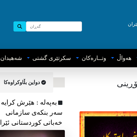
ێران
هه‌واڵ
وتــاره‌کان
سکرتێری گشتی
شه‌هیدان
ۆڕینی
دواین بڵاوکراوه‌کا
به‌په‌له‌ : هێرش کرایە
سەر بنکەی سازمانی
خەباتی کوردستانی ئێرا