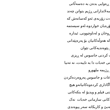
وە ڕەوایی بدەن بە دەسەڵاتی
لاتدارانی ڕژیم بتوانن چەند
ەت زۆربەی ئەو کەسانەش کە
تۆرەیان خواردوە،لەو سیستمە
وخان و لەناوچوونی. ئیدارە
 هەوڵەکانیان بۆ پەرەپێدانی
ێوەندیەکانی نێوان
ست کردنی جاسوس لە ڕیزی
ەبات دا بە تایبەت، نە تەنیا
 ڕژیمە ملهورو
مەزرازوە ناو زڕ٠اوەکانی ئیتلاعات و جاسوس پەروەردەکردن
 ئاگاداری کردەوەکانیانەو هیچ
ی فیلم و ویدیۆ لە بنکەکانی
ەکانی سازمانی خەبات نەک
ێ‌ و کاربکاتە سەر پیوەندی