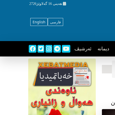
هه‌ینی
16 گه‌لاوێژ2726
فارسی
English
دیمانه
ئه‌رشیڤ
ن