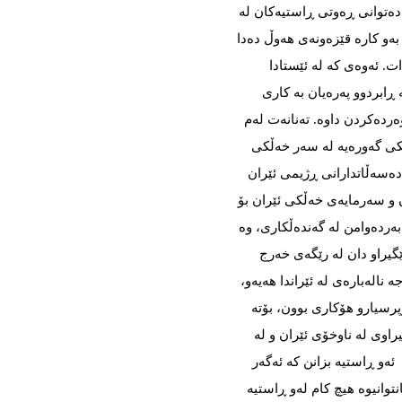
دەتوانی ڕەوتی ڕاستیەکان لە
ەو کارە قێزەونەی هەوڵ دەدا
دات. ئەوەی کە لە ئێستادا
 ڕابردوو پەرەیان بە کاری
ردەکردن داوە. تەنانەت لەم
ی گەورەیە لە سەر خەڵکی
 دەسەڵاتدارانی ڕژیمی ئێران
و سەرمایەی خەڵکی ئێران بۆ
 بەردەوامن لە گەندەڵکاری، وە
یراو دان لە رێگەی خەرج
الەبارەی لە ئێراندا هەیەو،
رسیارو هۆکاری بوون، بۆتە
اوی لە ناوخۆی ئێران و لە
ئەو ڕاستیە بزانن کە ئەگەر
نتوانیوە هیچ کام لەو ڕاستیە