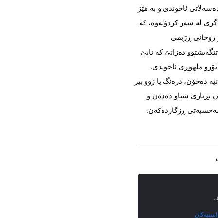
دەسەلاتی ئاخوندی و بە هێز
گری لە سەر کردۆتەوە، کە
ۆ روخانی ڕژیمی
ەیشتوو دەزانێ‌ کە نابێ‌
ۆرو ملهوڕی ئاخوندی.
ە دەخۆن، درەنگ یا زوو بیر
ن بڕیاری شیاو دەدەن و
شەخسیەتی ڕزگاردەکەن.
ان
استیەکان