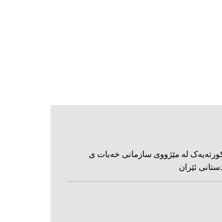
ورته‌یه‌ک له مێژووی سازمانی خه‌بات ی
ستانی ئێران