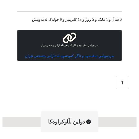
6 ساڵ و 1 مانگ و 5 ڕۆژ و 13 کاتژمێر و 9 خوله‌ک له‌مه‌وپێش‌
بەردەوامی تەقینەوە و ئاگر کەوتنەوە لە تارانی پێتەختی ئێران
بەردەوامی تەقینەوە و ئاگر کەوتنەوە لە تارانی پێتەختی ئێران
1
دواین بڵاوکراوه‌کا