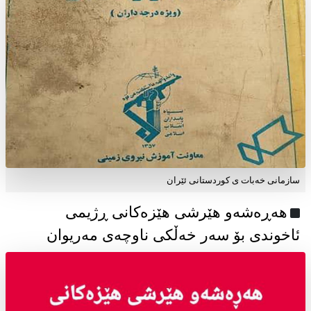
سازمانی خەبات ی كوردستانی ئێران
هەڕەشەو هێرشی هێزەکانی ڕژیمی
ئاخوندی بۆ سەر خەڵکی ناوچەی مەریوان