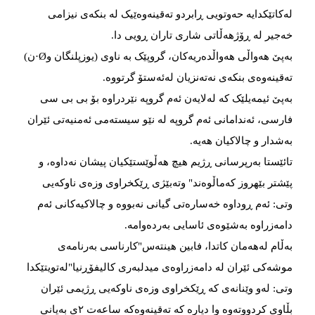
لەکاتێکدایە حەوتویی ڕابردو تەقینەوەێیک لە بنکەی نیزامی
خەجیر لە ڕۆژهەڵاتی شاری تاران ڕویی دا.
بەپێ هەواڵی هەواڵدەریەکان، گروپێک بە ناوی (یوزپلنگان وØ·ن)
تەقینەوەی بنکەی نەتەنزیان لەئەستۆ گرتووە.
بەپێ ئیمەیلێک کە لەلایەن ئەم گروپە نێردراوە بۆ بی بی سی
فارسی، ئەندامانی ئەم گروپە لە نێو سیستەمی ئەمنیەتی ئێران
بەشدار و چالاکیان هەیە.
تائێستا بەرپرسانی ڕژیم هیچ هەڵوێستێکیان پیشان نەداوە، و
پێشتر بێهروز کەماڵوەند" وتەبێژی ڕێکخراوی وزەی ناوکەیی
وتی: ئەم ڕوداوە خەسارەتی گیانی نەبووە و چالاکیەکانی ئەم
دامەزراوە بەشێوەی ئاسایی بەردەوامە.
بەڵام لەهەمان کاتدا، فابین هینتەس"کارناسی بەرنامەی
موشەکی ئێران لە دامەزراوەی میدلبەری کالیفۆڕنیا"لەتویتێکدا
وتی: لەو وێنانەی کە ڕێکخراوی وزەی ناوکەیی ڕژیمی ئێران
بڵاوی کردووتەوە وا دیارە کە تەقینەوەکە ساعەت ۲ی بەیانی