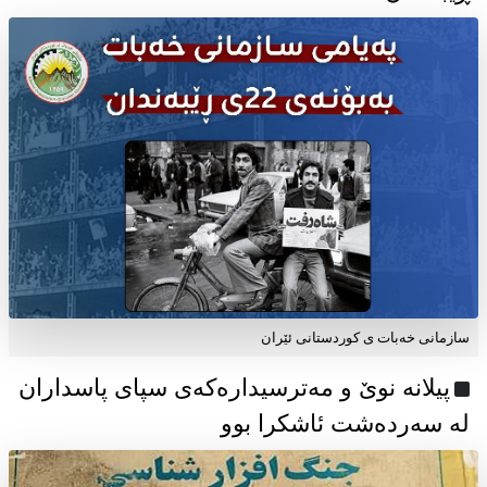
سازمانی خەبات ی كوردستانی ئێران
پیلانە نوێ و مەترسیدارەکەی سپای پاسداران
لە سەردەشت ئاشکرا بوو