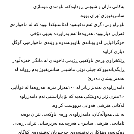
بەکاتی تاران و شوێنی ڕوداوەکە، ناوەندی مونتاژی
سانتریفیوژی ئێران بووە.
ناوبراو وتی: گڕی ئەم تەقینەوە لەئاستێکدا بووە کە لە ماهوارەی
فەزایی دیاربووە. هەروەها ئەم بەراوردە بەپێی دۆخی
جوگرافیایی لەو وێنانەی بڵاوبونەتەوە و وێنەی ماهوارەیی گوگڵ
دیاری کراوە.
ڕێکخراوی وزەی ناوکەیی ڕژیمی ئاخوندی لە مانگی خەزەڵوەر
ڕایگەیاندبوو کە جیلی نوێی ماشینی سانتریفیوژ بەم زووانە لە
نەتەنز پیشان دەدرێ.
دامەزراوەی نەتەنز زیاتر لە ۱۰۰هەزار مترە، هەروەها لە قوڵایی
·،٦متری ژێر زەوینێکی هەیە کە بۆ پاراستنی ئەم دامەزراوە
لەکاتی هێرشی هەوایی درووست کراوە.
بە پێی هەواڵەکان، دامەزراوەی وزەی ناوکەیی ئێران بوەتە
ئامانجی هێرشی سایبری، هەرچەندە بەرپرسانی ئێرانی ڕەدی
دەکەنەوە وهۆکاری تەقینەوەی خەجیریان تەقینەوەی کۆگای