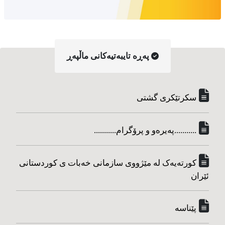
په‌ڕه‌ تایبه‌تیه‌کانی ماڵپه‌ڕ
سکرتێکری گشتی
...........په‌یره‌و و پرۆگرام...........
کورته‌یه‌ک له مێژووی سازمانی خه‌بات ی کوردستانی
ئێران
پێناسه‌