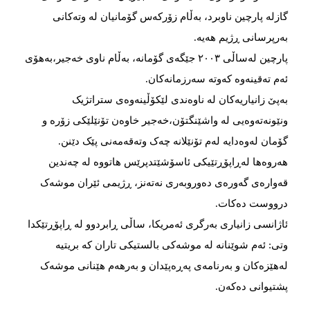
گازلە پارچین ناوبرد، بەڵام زۆرکەس گۆمانیان لە وتەکانی
بەرپرسانی ڕژیم هەیە.
پارچین لەساڵی ۲۰۰۳ جێگەی گۆمانە، بەڵام ناوی خەجیر،بەهۆی
ئەم تەقینەوە کەوتە سەرزمانەکان.
بەپێ زانیاریەکان لە ناوەندی لێکۆڵینەوەی ستراتژیک
ونێونەتەوەیی لە واشێنگتۆن،خەجیر خاوەن تۆنێلێکی زۆرە و
گۆمان لەوەدایە لەم تۆنێلانە چەک وتەقەمەنی پێک دێنن.
هەروەها لەڕاپۆڕتێیکی ئاسۆشێتدپرێس هاتووە لە چەندین
قەوارەی گەورەی دەوروبەری نەتەنز، ڕژیمی ئێران موشەک
درووست دەکات.
ئاژانسی زانیاری بەرگری ئەمریکا، ساڵی ڕابردوو لە ڕاپۆڕتێکدا
وتی: ئەم شوێنانە لە موشەکی بالستیکی تاران کە بریتیە
لەهێزەکان و بەرنامەی پەڕەپێدان و بەرهەم هێنانی موشەک
پشتیوانی دەکەن.