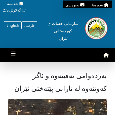
شه‌ممه‌
سه‌ره‌تا
په‌یوه‌ندی
17 گه‌لاوێژ2726
سازمانی خه‌بات ی
فارسی
English
کوردستانی
ئێران
بەردەوامی تەقینەوە و ئاگر
کەوتنەوە لە تارانی پێتەختی ئێران