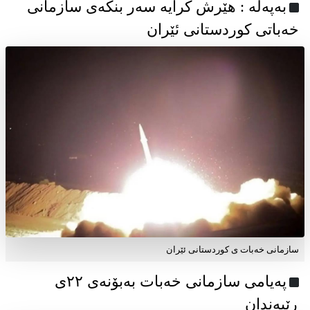
به‌په‌له‌ : هێرش کرایە سەر بنکەی سازمانی
خەباتی کوردستانی ئێران
سازمانی خەبات ی کوردستانی ئێران
پەیامی سازمانی خەبات بەبۆنەی ۲۲ی
ڕێبەندان