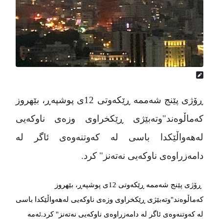
ڕۆژی پێنج شەممە ڕێکەوتی 12ی پوشپەڕ، بێهروز
کەماڵوەند"وتەبێژی ڕێکخراوی وزەی ناوکەیی
لەهەواڵێکدا باسی لە کەوتنەوەی ئاگر لە
دامەزراوەی ناوکەیی نەتەنز" کرد.
ڕۆژی پێنج شەممە ڕێکەوتی 12ی پوشپەڕ، بێهروز
کەماڵوەند"وتەبێژی ڕێکخراوی وزەی ناوکەیی لەهەواڵێکدا باسی
لە کەوتنەوەی ئاگر لە دامەزراوەی ناوکەیی نەتەنز" کرد.ئەمە