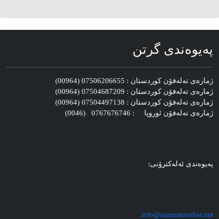
په‌یوه‌ندی گرتن
ژماره‌ی ته‌له‌فۆن کوردستان : 07506206655 (00964)
ژماره‌ی ته‌له‌فۆن کوردستان : 07504687209 (00964)
ژماره‌ی ته‌له‌فۆن کوردستان : 07504497138 (00964)
ژماره‌ی ته‌له‌فۆن ئوروپا : 0767676746 (0046)
په‌یوه‌ندی ئه‌له‌کترۆنی:
info@sazmanixebat.net