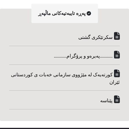
په‌ڕه‌ تایبه‌تیه‌کانی ماڵپه‌ڕ
سکرتێکری گشتی
...........په‌یره‌و و پرۆگرام...........
کورته‌یه‌ک له مێژووی سازمانی خه‌بات ی کوردستانی
ئێران
پێناسه‌