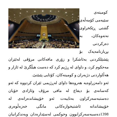
کومیتەی
سێیەمی کۆمەڵەی
گشتی ڕێکخراوی
نەتەوەکان، بە
دەرکردنی
بڕیارنامەیەک بۆ
پێشێلکردنی بەئاشکرا و زۆری مافەکانی مرۆڤی لەئێران
مەحکوم کرد، و داوای لە ڕژیم کرد کە دەست هیڵگرێ‌ لە ئازار و
هەڵاواردنی دژبەران و کومینەکان، کۆتایی پێبێنێ‌.
ئەو دامەزراوەیە هەروەها داوای لەڕژیمی ئێران کردووە کە ئەو
کەسانەی بۆ دیفاع لە مافی مرۆڤ وئازادی خۆیان
دەستبەسەرکراون بەتایبەت ئەو خۆپیشاندەرانەی لە
خۆپیشاندانە ئاشتیخوازەکانی مانگی خەزەڵوەری
1398دەسبەسەرکرابوون وحوکمی لەسێدارەدان وبەندکرانیان