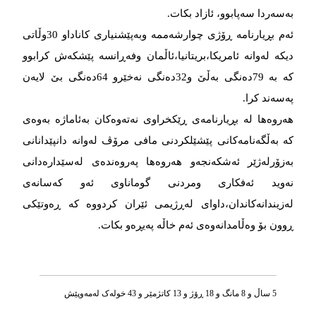
بەسەردا سەپابوو، ئازاد بکات.
ئەم بڕیارنامە ڕۆژی چوارشەممە وبەپێشنیاری کاناداو 30وڵاتی
دیکە لەوانە ئامریکا،بریتانیا،ئاڵمان وفەڕانسە پێشکەش کرابوو
کە بە 79دەنگی بەڵێ و32دەنگی نەخێرو 64دەنگی بێ لایەن
پەسەند کرا.
هەروەها لە بڕیارنامەی ڕێکخراوی نەتەوەکان بەئاماژە بەوەی
کە بەڵگەنامەکانی پێشێلکردنی مافی مرۆڤ لەوانە دانپێدانانی
بەزۆرلەژێر ئەشکەنجەو هەروەها پەروەندەی لەسێدارەدانی
نەوید ئەفکاری ومردنی گوماناوی ئەو کەسانەی
لەزیندانەکاندان،داوای لەڕژیمی ئێران کردووە کە ڕەوتێکی
ڕوون بۆ وەڵامدانەوەی ئەم خاڵە پەیڕەو بکات.
5 ساڵ و 8 مانگ و 18 ڕۆژ و 13 کاتژمێر و 43 خوله‌ک له‌مه‌وپێش‌