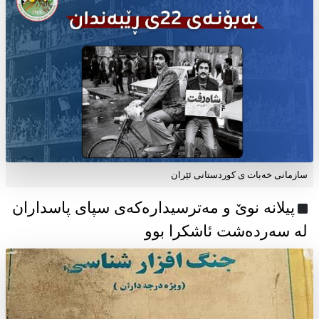
سازمانی خەبات ی كوردستانی ئێران
پیلانە نوێ و مەترسیدارەکەی سپای پاسداران
لە سەردەشت ئاشکرا بوو