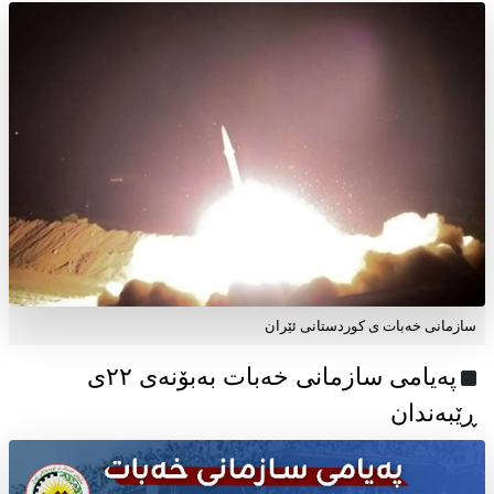
سازمانی خەبات ی کوردستانی ئێران
پەیامی سازمانی خەبات بەبۆنەی ۲۲ی
ڕێبەندان