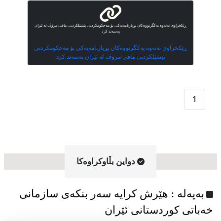
ڕێکخراوی نەتەوە یەکگرتووەکان بڕیارنامەیەکی بۆ مەحکومکردنی پێشێلکردنی مافی مرۆڤ لە ئێران
پەسەند کرد
ڕێکخراوی نەتەوە یەکگرتووەکان بڕیارنامەیەکی بۆ مەحکومکردنی
پێشێلکردنی مافی مرۆڤ لە ئێران پەسەند کرد
1
دواین بڵاوکراوه‌کا
به‌په‌له‌ : هێرش کرایە سەر بنکەی سازمانی
خەباتی کوردستانی ئێران