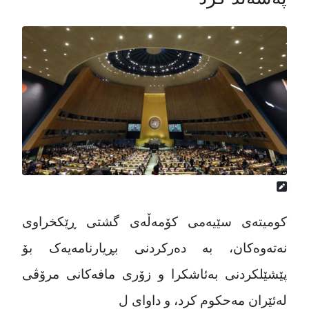
کومیتەی سێیەمی کۆمەڵەی گشتی ڕێکخراوی
نەتەوەکان، بە دەرکردنی بڕیارنامەیەک بۆ
پێشێلکردنی بەئاشکرا و زۆری مافەکانی مرۆڤی
لەئێران مەحکوم کرد، و داوای ل