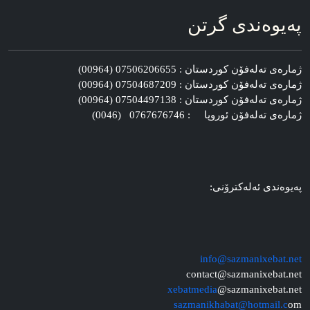
په‌یوه‌ندی گرتن
ژماره‌ی ته‌له‌فۆن کوردستان : 07506206655 (00964)
ژماره‌ی ته‌له‌فۆن کوردستان : 07504687209 (00964)
ژماره‌ی ته‌له‌فۆن کوردستان : 07504497138 (00964)
ژماره‌ی ته‌له‌فۆن ئوروپا : 0767676746 (0046)
په‌یوه‌ندی ئه‌له‌کترۆنی:
info@sazmanixebat.net
contact@sazmanixebat.net
xebatmedia
@sazmanixebat.net
sazmanikhabat@hotmail.c
om