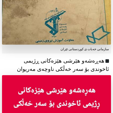
سازمانی خەبات ی كوردستانی ئێران
هەڕەشەو هێرشی هێزەکانی ڕژیمی
ئاخوندی بۆ سەر خەڵکی ناوچەی مەریوان