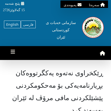
پێنچ شه‌مه‌
سه‌ره‌تا
په‌یوه‌ندی
15 گه‌لاوێژ2726
سازمانی خه‌بات ی
فارسی
English
کوردستانی
ئێران
ڕێکخراوی نەتەوە یەکگرتووەکان
بڕیارنامەیەکی بۆ مەحکومکردنی
پێشێلکردنی مافی مرۆڤ لە ئێران
پەسەند کرد