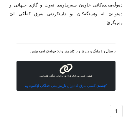
دەوڵەمەندەکانی خاوەن سەرچاوەی نەوت و گازی جیهانی و
دەتوانێ لە وێستگەکان بۆ دابینکردنی بەرق کەڵکی لێ
وەربگرێ.
5 ساڵ و 1 مانگ و 2 ڕۆژ و 5 کاتژمێر و 50 خوله‌ک له‌مه‌وپێش‌
کێشەی کەمی بەرق لە ئێران ناڕەزایەتی خەڵکی لێکەوتەوە
کێشەی کەمی بەرق لە ئێران ناڕەزایەتی خەڵکی لێکەوتەوە
1