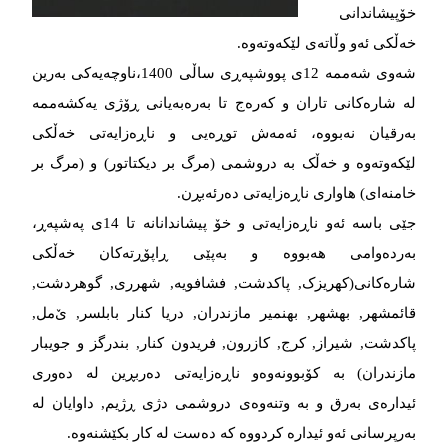
خۆپیشاندانی
خەڵکی ئەو وڵاتەی لێکەوتەوە.
شەوی شەممە 12ی پووشپەڕی ساڵی 1400،ناوچەیەکی بەرین
لە شارەکانی تاران و کەرەج تا بەرەبەیانی ڕۆژی یەکشەممە
بەرقیان نەبووە، ئەمەش توڕەیی و ناڕەزایەتی خەڵکی
لێکەوتەوە و خەڵک بە دروشمی (مرگ بر دیکتاتور) و (مرگ بر
خامنەای) هاواری ناڕەزایەتی دەرئەبڕن.
جێی باسە ئەو ناڕەزایەتی و خۆ پیشاندانانە تا 14ی پەشپەڕ،
بەردەوامی هەبووە و بەپێی ڕاپۆڕتەکان خەڵکی
شارەکانی(کهریزک, پاکدشت, فشافویە, شهرری, گوهردشت,
قائمشهر, بهشهر, بهنمیر مازندران, دریا کنار بابلسر, ێ‌مل,
پاکدشت, شیراز, کرج, کازرون, فریدون کنار, بندرگز و جویبار
مازندران) بە کۆبوونەوەو ناڕەزایەتی دەربڕین لە دەوری
ئیدارەی بەرق و بە وتنەوەی دروشمی دژی ڕژیم, داوایان لە
بەرپرسانی ئەو ئیدارە کردووە که دەست لە کار بکێشنەوە.