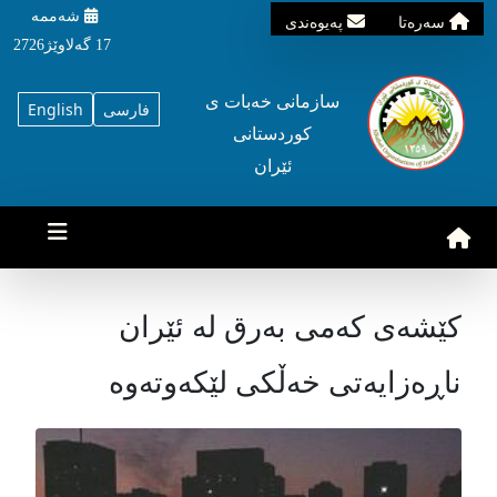
شه‌ممه‌
سه‌ره‌تا
په‌یوه‌ندی
17 گه‌لاوێژ2726
سازمانی خه‌بات ی
فارسی
English
کوردستانی
ئێران
کێشەی کەمی بەرق لە ئێران
ناڕەزایەتی خەڵکی لێکەوتەوە