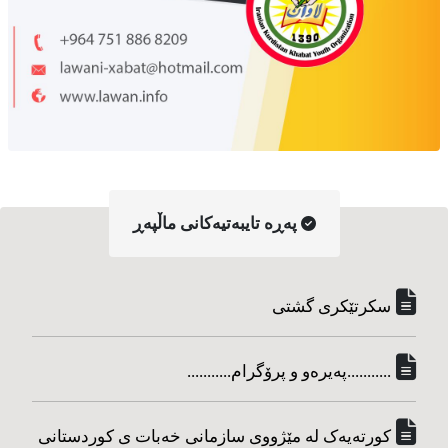
په‌ڕه‌ تایبه‌تیه‌کانی ماڵپه‌ڕ
سکرتێکری گشتی
...........په‌یره‌و و پرۆگرام...........
کورته‌یه‌ک له مێژووی سازمانی خه‌بات ی کوردستانی