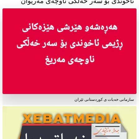
ئاخوندی بۆ سەر خەڵکی ناوچەی مەریوان
سازمانی خەبات ی کوردستانی ئێران