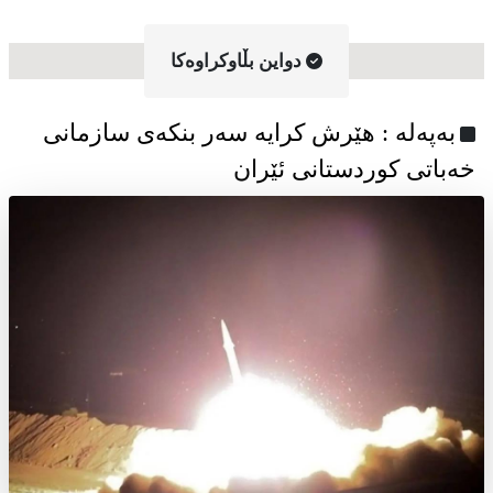
دواین بڵاوکراوه‌کا
به‌په‌له‌ : هێرش کرایە سەر بنکەی سازمانی
خەباتی کوردستانی ئێران