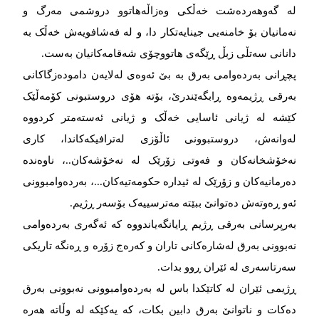
لە گەوهەردەشت خەڵکی وەزاڵەهاتوو دروشمی مەرگ و
نەمانیان بۆ خامنەیی جینایەتکار دا، و لە فەشافویەش خەڵک بە
دانانی سەتڵی زبڵ ڕێگەی هاتووچۆی شەقامەکانیان بەست.
پچڕانی بەردەوامی بەرق بە بێ ئەوەی لەلایەن دامودەزگاکانی
بەرقی ڕژیمەوە ڕابگەێندرێ، بۆتە هۆی دروستبونی کۆمەڵێک
کێشە لە ژیانی ئاسایی خەڵک و ژیانی ئەستەمتر کردووە
لەوانەش، دروستبوونی ئاڵۆزی لەترافیکەکاندا، کاری
نەخۆشخانەکان و فەوتی زۆرێک لە نەخۆشەکان..، ناوەندە
دەرمانیەکان و زۆرێک لە ئیدارە حکومەتیەکان...، بەردەوامبوونی
ئەو ڕەوتەش دەتوانێ ببێتە مەترسییەک بۆسەر ڕژیم.
بەرپرسانی بەرقی ڕژیم ڕایانگەیاندووە کە ئەگەری بەردەوامی
نەبوونی بەرق لەشارەکانی تاران و کەرەج زۆرە و ڕەنگە تاریکی
سەرتاسەری لە ئێران ڕوو بدات.
ڕژیمی ئێران لە کاتێکدا باس لە بەردەوامبوونی نەبوونی بەرق
دەکات و ناتوانێ بەرق دابین بکات، کە یەکێکە لە وڵاتە هەرە