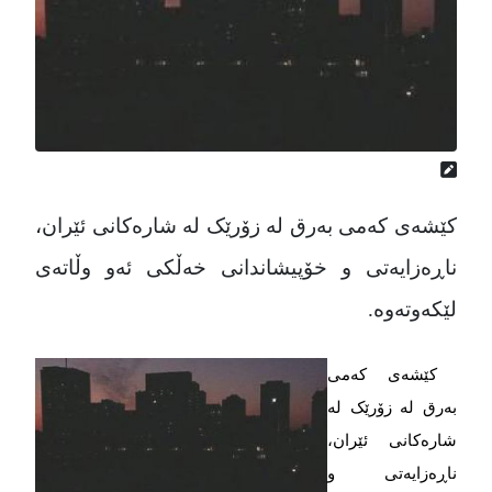
کێشەی کەمی بەرق لە زۆرێک لە شارەکانی ئێران،
ناڕەزایەتی و خۆپیشاندانی خەڵکی ئەو وڵاتەی
لێکەوتەوە.
کێشەی کەمی
بەرق لە زۆرێک لە
شارەکانی ئێران،
ناڕەزایەتی و