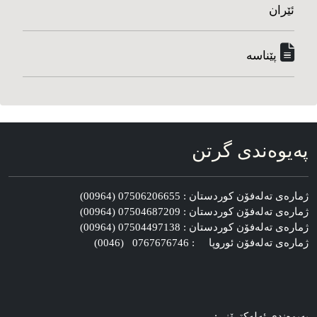
ئێران
پێناسه‌
په‌یوه‌ندی گرتن
ژماره‌ی ته‌له‌فۆن کوردستان : 07506206655 (00964)
ژماره‌ی ته‌له‌فۆن کوردستان : 07504687209 (00964)
ژماره‌ی ته‌له‌فۆن کوردستان : 07504497138 (00964)
ژماره‌ی ته‌له‌فۆن ئوروپا : 0767676746 (0046)
په‌یوه‌ندی ئه‌له‌کترۆنی: