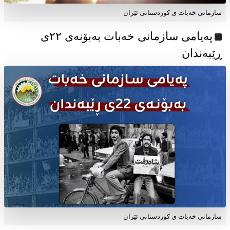
سازمانی خەبات ی کوردستانی ئێران
پەیامی سازمانی خەبات بەبۆنەی ۲۲ی
ڕێبەندان
سازمانی خەبات ی كوردستانی ئێران