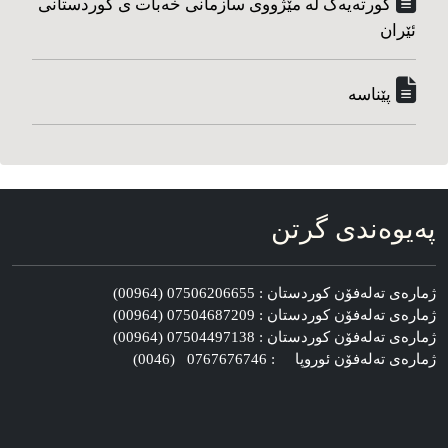
کورته‌یه‌ک له مێژووی سازمانی خه‌بات ی کوردستانی
ئێران
پێناسه‌
په‌یوه‌ندی گرتن
ژماره‌ی ته‌له‌فۆن کوردستان : 07506206655 (00964)
ژماره‌ی ته‌له‌فۆن کوردستان : 07504687209 (00964)
ژماره‌ی ته‌له‌فۆن کوردستان : 07504497138 (00964)
ژماره‌ی ته‌له‌فۆن ئوروپا : 0767676746 (0046)