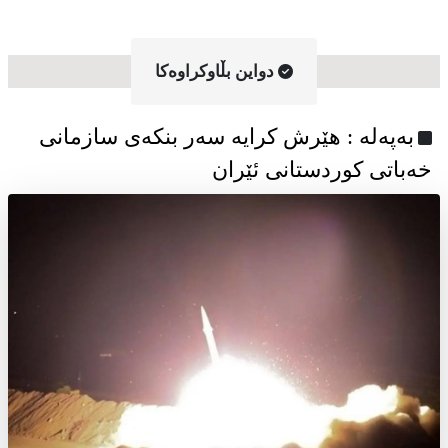
دواین بڵاوکراوه‌کا
به‌په‌له‌ : هێرش کرایە سەر بنکەی سازمانی
خەباتی کوردستانی ئێران