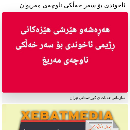
ئاخوندی بۆ سەر خەڵکی ناوچەی مەریوان
سازمانی خەبات ی کوردستانی ئێران