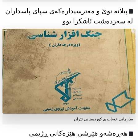
پیلانە نوێ و مەترسیدارەکەی سپای پاسداران
لە سەردەشت ئاشکرا بوو
سازمانی خەبات ی كوردستانی ئێران
هەڕەشەو هێرشی هێزەکانی ڕژیمی