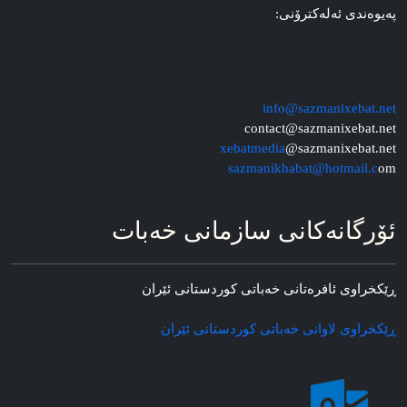
په‌یوه‌ندی ئه‌له‌کترۆنی:
info@sazmanixebat.net
contact@sazmanixebat.net
xebatmedia
@sazmanixebat.net
sazmanikhabat@hotmail.c
om
ئۆرگانه‌کانی سازمانی خه‌بات
ڕێکخراوی ئافره‌تانی خه‌باتی کوردستانی ئێران
ڕێکخراوی لاوانی خه‌باتی کوردستانی ئێران