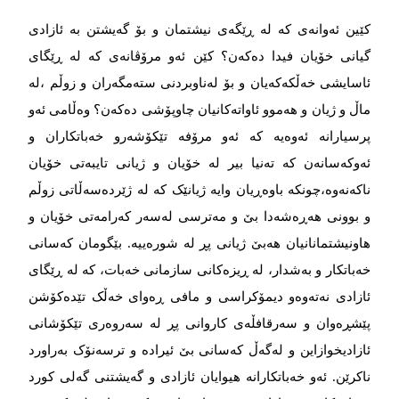
کێین ئەوانەی کە لە ڕێگەی نیشتمان و بۆ گەیشتن بە ئازادی
گیانی خۆیان فیدا دەکەن؟ کێن ئەو مرۆڤانەی کە لە ڕێگای
ئاسایشی خەڵکەکەیان و بۆ لەناوبردنی ستەمگەران و زوڵم ،لە
ماڵ و ژیان و هەموو ئاواتەکانیان چاوپۆشی دەکەن؟ وەڵامی ئەو
پرسیارانە ئەوەیە کە ئەو مرۆفە تێکۆشەرو خەباتکاران و
ئەوکەسانەن کە تەنیا بیر لە خۆیان و ژیانی تایبەتی خۆیان
ناکەنەوە،چونکە باوەڕیان وایە ژیانێک کە لە ژێردەسەڵاتی زوڵم
و بوونی هەڕەشەدا بێ‌ و مەترسی لەسەر کەرامەتی خۆیان و
هاونیشتمانانیان هەبێ‌ ژیانی پڕ لە شورەییە. بێگومان کەسانی
خەباتکار و بەشدار، لە ڕیزەکانی سازمانی خەبات، کە لە ڕێگای
ئازادی نەتەوەو دیمۆکراسی و مافی ڕەوای خەڵک تێدەکۆشن
پێشڕەوان و سەرقافڵەی کاروانی پڕ لە سەروەری تێکۆشانی
ئازادیخوازاین و لەگەڵ کەسانی بێ ئیرادە و ترسەنۆک بەراورد
ناکرێن. ئەو خەباتکارانە هیوایان ئازادی و گەیشتنی گەلی کورد