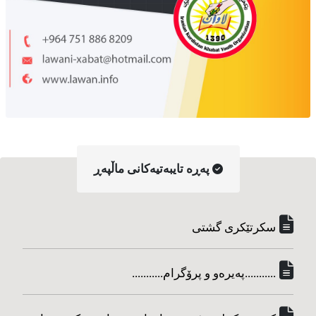
په‌ڕه‌ تایبه‌تیه‌کانی ماڵپه‌ڕ
سکرتێکری گشتی
...........په‌یره‌و و پرۆگرام...........