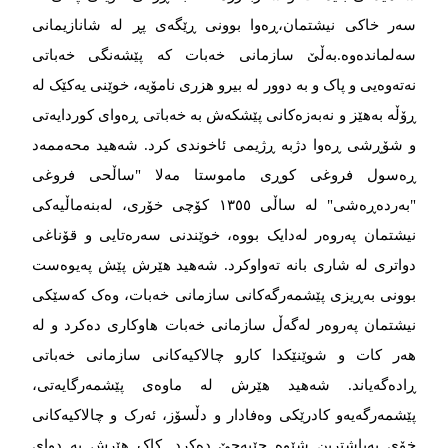
سەر خاکی نیشتمان،ڕەوا بوونی ڕێگەی پڕ لە شانازیمانی
سەلماندەوە.بەڵێ‌ سازمانی خەبات کە پێشەنگی خەباتی
نەتەوەیی و پاک و بە دوور لە بیرو هزری نامۆیە، خوێنی یەکێک لە
ڕۆڵە بەهێز و نەبەزەکانی پێشکەش بە خەباتی ڕەوای کوردایەتی
و شۆڕشی ڕەوا دژبە ڕژیمی ئاخوندی کرد. شەهید محەممەد
ڕەسول فروغی کوڕی ماموستا مەلا "ساڵحی فروغی
"بەردەڕەشی" لە ساڵی ۱۳٥٥ کۆچی خۆری، لەبنەماڵیەکی
نیشتمان پەروەر لەدایک بووە، خوێندنی سەرەتایی و قۆناغی
دواتری لە شاری بانە تەواوکرد. شەهید هێرش پێش پەیوەست
بوونی بەڕیزی پێشمەرگەکانی سازمانی خەبات، وەک کەسێکی
نیشتمان پەروەر لەگەڵ سازمانی خەبات هاوکاری دەکرد و لە
هەر کات و شوێنێکدا کارو چالاکیەکانی سازمانی خەباتی
ڕادەگەیاند. شەهید هێرش لە ماوەی پێشمەرگایەتی،
پێشمەرگەیەو کادرێکی وەفادار و دڵسۆز، ئەرک و چالاکیەکانی
خۆی بەباشترین شێوە جێبەجێ دەکرد. کاک هێرش بە دوای