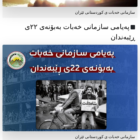
سازمانی خەبات ی کوردستانی ئێران
پەیامی سازمانی خەبات بەبۆنەی ۲۲ی
ڕێبەندان
سازمانی خەبات ی كوردستانی ئێران