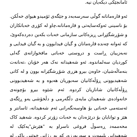
ئامانجێکی دیکەیان نیە.
ئەو قارەمانانە گوڵی سەرسەبەد و جێگەی ئۆمیدو هیوای خەڵکن.
بۆ ناسینی ئەوکەسایەتی و قارەمانانە،چاو لە کۆڕی خەباتکاران
و شۆڕشگێڕانی ڕیزەکانی سازمانی خەبات بکەین دەردەکەوێ‌،
کە ئەوانە چەندە قارەمانان و گیان فیدابوون و بە گیان فیدایی و
نەبەزییان ڕاست و دروستی خەباتی مافخوازانەی گەلی
کوردیان سەلماندوە. ئەو شەهیدانە نەک هەر خۆیان ،تەنانەت
بنەماڵەشیان، خاوەن بیرو هزری شۆڕشگێرانە بوون و لە کاتی
شەهیدبوونی ڕۆڵەکانیان سەبوریان هەبوە و بە شەهیدبوونی
ڕۆڵەکانیان شانازیان کردوە. ئەم شێوە بیرو بۆچونەی
خانەوادەی شەهیدان مایەی دڵگەرمی و دڵخۆشی یەو ڕێگەی
ئەستەمی خەباتی بۆ هاوسەنگەرانی ئەم شەهیدانە، ئاسانتر و
هێز و توانایان بۆ درێژەدان بە خەبات زۆرتر کردوە. شەهید کاک
محەممەد ڕەسوڵ فروغی ناسراو بە "هێرش"یەکێک لە
شەهیدانی بلیمەت و سەربەرزە، کە بە ڕژانی خوێنی پاکی لە