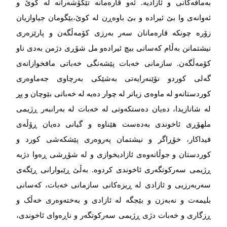
بەمافەکانی و ئازادیە. ئەو قارەمانە تێکۆشەرانە لە کوێ و
ئەوانەی وا بێ ئیرادە و بێ باوەڕن لە کوێ،بێگومان جیاوازیان
زۆرە چونکە قارەمانان سەر بەرزی کۆمەڵگەن و پارێزەری
نیشتمانن بەڵام کەسانی بیچ ئیرادەو مل شۆڕی دژمن بەدی ناو
کۆمەڵگەن. سازمانی خەبات پێشەنگی خەباتی مافخوازانەی
گەلی کوردو نۆێنەرایەتی بەشێکی بەرچاوی جەماوەری
کوردستانەو لە ماوەی زیاتر لە چوار دەیە لە خەباتی بێوچان و پڕ
لە شانازیدا، دەیان دەستکەوتی لە خەبات لە بەرانبەر ڕژیمی
ملهۆڕی ئاخوندی بەدەست هێناوە و گیانی دەیان ڕۆڵەی
فیداکار، خۆڕاگر و نیشتمان پەروەری پێشکەشی کورد و
کوردستان و جوڵانەوەی ئازادیخوازی و لە شۆڕشی ڕەوا دژبە
ڕژیمی سەرکوتگەری ئاخوندی کردوە. بەڵێ ڕێبوارانی ڕێگەی
سەربەرزیی و ئازادی لە ڕیزەکانی سازمانی خەبات، کەسانی
بلیمەت و نەبەزن و بێجگە لە ئازادی و بەختەوەری خەڵک و
ڕزگاری و خەبات دژی ڕژیمی سەرکوتگەر و ناڕەوای ئاخوندی،