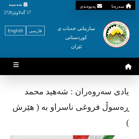
شه‌ممه‌
سه‌ره‌تا
په‌یوه‌ندی
17 گه‌لاوێژ2726
سازمانی خه‌بات ی
فارسی
English
کوردستانی
ئێران
یادی سەروەران : شەهید محمد
ڕەسوڵ فروغی ناسراو بە ( هێرش
)