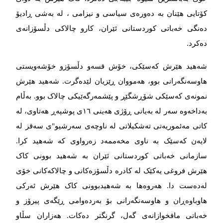
کۆتایی هێنان بە دەورەی سیاسی و نیزامی ، لە بەشی ڕادیۆ
دەنگی خەباتی کوردستانی ئێران، کارو چالاکی دڵسۆزانەی
دەکرد.
شەهید هێرش کەسێکی، خۆش قسەو دڵسۆزو خۆشەویستی
هاوسەنگەرانی بوو، هەمووان ڕێزیان لێدەگرت. شەهید هێرش
نمونەی کەسێکی شۆڕشگێڕ و پێشمەرگەێیکی چالاک بوو. بەڵام
بەداخەوە سەر لە بەیانی ڕۆژی هەینی ۱٦ی پوشپەڕ هەتاوی، لە
کاتی مەئموریەتی تەشکیلاتی لە ناوچەی سەرشیو"ی سەقز لە
لایەن کەسێک بە ناوی مخەممەد زەرواوی کە شەهید کرا.
سازمانی خەباتی کوردستانی ئێران بە شەهید بوونی کاک
هێرش فروغی یەکێک لە کادرە دڵسۆزەکانی و چالاکەکانی خۆی
لەدەست دا. هەروەها بە شەهیدبوونی کاک هێرش ئەرکی
هاوباوەڕان و هاوسەنگەرانی بۆ بەردەوامی ڕێگەی پیرۆز و
خەباتی مافخوازانەی گەل، گرنگتر دەکات. هەزاران سڵاو