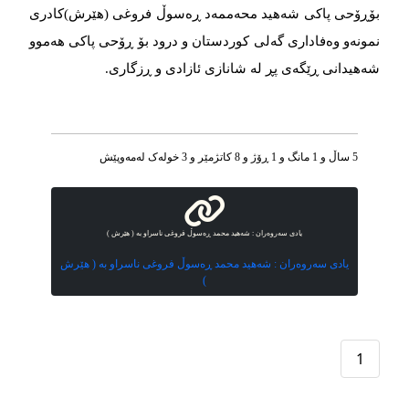
بۆڕۆحی پاکی شەهید محەممەد ڕەسوڵ فروغی (هێرش)کادری
نمونەو وەفاداری گەلی کوردستان و درود بۆ ڕۆحی پاکی هەموو
شەهیدانی ڕێگەی پڕ لە شانازی ئازادی و ڕزگاری.
5 ساڵ و 1 مانگ و 1 ڕۆژ و 8 کاتژمێر و 3 خوله‌ک له‌مه‌وپێش‌
یادی سەروەران : شەهید محمد ڕەسوڵ فروغی ناسراو بە ( هێرش )
یادی سەروەران : شەهید محمد ڕەسوڵ فروغی ناسراو بە ( هێرش
)
1