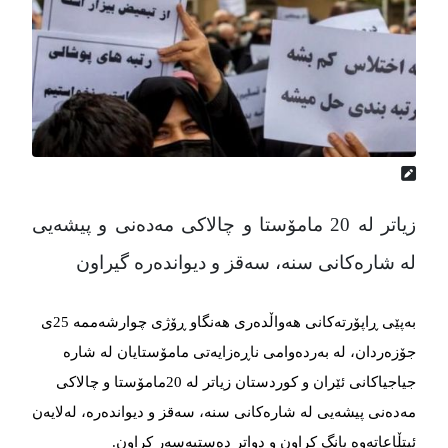
زیاتر لە 20 مامۆستا و چالاکی مەدەنی و پیشەیی
لە شارەکانی سنە، سەقز و دیواندەرە گیراون
بەپێی ڕاپۆرتەکانی هەواڵدەری هەنگاو ڕۆژی چوارشەممە 25ی
جۆزەردان، لە بەردەوامی ناڕەزایەتی مامۆستایان لە شارە
جیاجیاکانی ئێران و کوردستان زیاتر لە 20مامۆستا و چالاکی
مەدەنی پیشەیی لە شارەکانی سنە، سەقز و دیواندەرە، لەلایەن
ئیتڵاعاتەوە بانگ کراون و دواتر دەستبەسەر کراون.