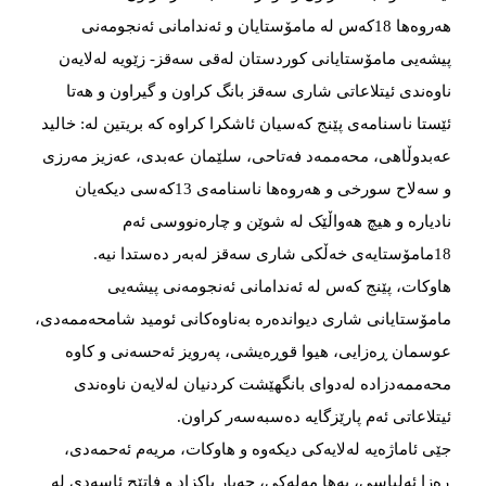
هەروەها 18کەس لە مامۆستایان و ئەندامانی ئەنجومەنی
پیشەیی مامۆستایانی کوردستان لەقی سەقز- زێویە لەلایەن
ناوەندی ئیتلاعاتی شاری سەقز بانگ کراون و گیراون و هەتا
ئێستا ناسنامەی پێنج کەسیان ئاشکرا کراوە کە بریتین لە: خالید
عەبدوڵاهی، محەممەد فەتاحی، سلێمان عەبدی، عەزیز مەرزی
و سەلاح سورخی و هەروەها ناسنامەی 13کەسی دیکەیان
نادیارە و هیچ هەواڵێک لە شوێن و چارەنووسی ئەم
18مامۆستایەی خەڵکی شاری سەقز لەبەر دەستدا نیە.
هاوکات، پێنج کەس لە ئەندامانی ئەنجومەنی پیشەیی
مامۆستایانی شاری دیواندەرە بەناوەکانی ئومید شامحەممەدی،
عوسمان ڕەزایی، هیوا قوڕەیشی، پەرویز ئەحسەنی و کاوە
محەممەدزادە لەدوای بانگهێشت کردنیان لەلایەن ناوەندی
ئیتلاعاتی ئەم پارێزگایە دەسبەسەر کراون.
جێی ئاماژەیە لەلایەکی دیکەوە و هاوکات، مریەم ئەحمەدی،
ڕەزا ئەلیاسی، بەها مەلەکی، جەبار پاکزاد و فاتێح ئاسەدی لە