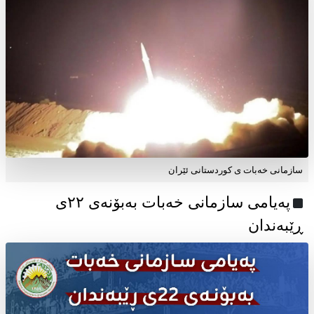
سازمانی خەبات ی کوردستانی ئێران
پەیامی سازمانی خەبات بەبۆنەی ۲۲ی
ڕێبەندان