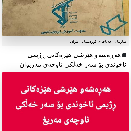
سازمانی خەبات ی كوردستانی ئێران
هەڕەشەو هێرشی هێزەکانی ڕژیمی
ئاخوندی بۆ سەر خەڵکی ناوچەی مەریوان