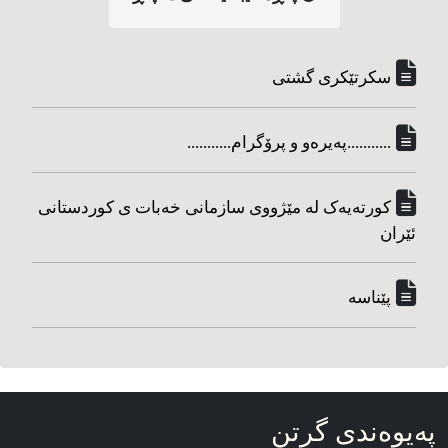
سکرتێکری گشتی
...........په‌یره‌و و پرۆگرام...........
کورته‌یه‌ک له مێژووی سازمانی خه‌بات ی کوردستانی
ئێران
پێناسه‌
په‌یوه‌ندی گرتن