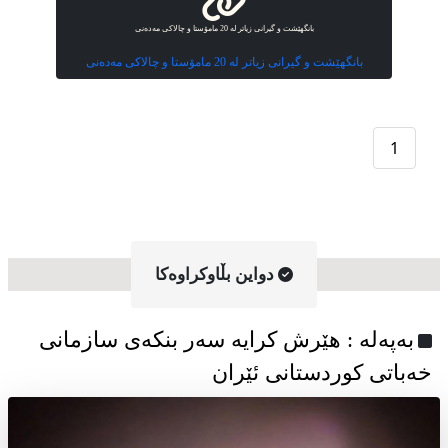
بانگهێشت و گیرانی زیاتر لە 20 مامۆستا و چالاکی مەدەنی
بانگهێشت و گیرانی زیاتر لە 20 مامۆستا و چالاکی مەدەنی
1
دواین بڵاوکراوه‌کا
به‌په‌له‌ : هێرش کرایە سەر بنکەی سازمانی
خەباتی کوردستانی ئێران