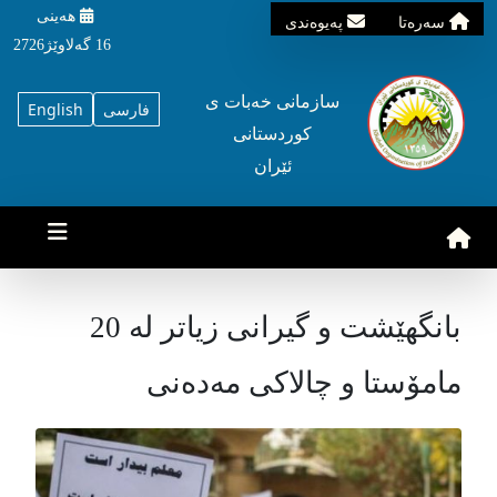
هه‌ینی
سه‌ره‌تا
په‌یوه‌ندی
16 گه‌لاوێژ2726
سازمانی خه‌بات ی
فارسی
English
کوردستانی
ئێران
بانگهێشت و گیرانی زیاتر لە 20
مامۆستا و چالاکی مەدەنی