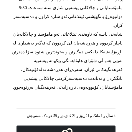
مامۆستایانی و چالاکانی پیشەیی شاری سنە سەعات 5:30
دوانیوەڕۆ بانگهێشتی ئیتلاعاتی ئەو شارە کراون و دەسبەسەر
کران.
شایەنی باسە کە ناوەندی ئیتلاعاتی ئەو مامۆستا و چالاکانەیان
ناچار کردووە و هەڕەشەیان لێ کردوون کە ئەگەر بەشداری لە
ناڕەزایەتیەکاندا بکەن دەگیرێن و بەتوندترین شێوە سزا دەدرێن.
بەپێی هەواڵی شۆرای هاوئاهەنگی پێکهاتە پیشەییە
فەرهەنگیەکانی ئێران، سەرەڕای هەڕەشە تەلەفۆنیەکان،
بانگکردن و تەنانەت دەسبەسەرکردنی چالاکانی پیشەیی
مامۆستایان، کۆبوونەوەی ناڕەزایەتی فەرهەنگیان بەڕێوەچوو.
4 ساڵ و 1 مانگ و 21 ڕۆژ و 21 کاتژمێر و 59 خوله‌ک له‌مه‌وپێش‌