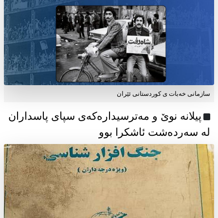
سازمانی خەبات ی كوردستانی ئێران
پیلانە نوێ و مەترسیدارەکەی سپای پاسداران
لە سەردەشت ئاشکرا بوو