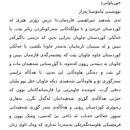
خوڕیاوایی)
نووسینی مامۆستا پەژار
ئەی شەهید ئیبراهیمی قارەمان،تا دژمن زۆرتر هێزی لە
کوردستان خزێنێ و تا مۆڵگەکانی سەرکوتکردن زیاتر بێت، تا
خەڵکی کوردستان چاویان بەرایی نەیێ کە دژمنی داگیرکەر
ببینن و لە بینینیان تارماییان بەسەر چاودا بکشێ، تا خەڵکی
کوردستان چاوە چاویان بێت کە پێشمەرگەی قارەمان ببینن و
چاویان بە دیمەنی ڕوون کەنەوە، تا گۆڕستانی شەهیدان مات و
کڕ بێت و دەنگی هاوەڵانی لێ نەیێ، تا هەڵاڵە برایمی
سەرگۆڕی تۆ و هاوەڵانی شەهیدی دیکە چاویان خێل بوو ملیان
دەقی گرت، ئەوەندە چاوەڕێی برا قارەمانەکانتان بوون کە
جێژنی هەڵاڵەی گۆڕی شەهیدانتان لەگەڵ بگرن. بەهاری
زەنوێری کوردستان ڕۆیی و هەڵاڵەی سەر گۆڕی شەهیدانی
سوور خەڵاتی خەبات لە داخی بێ کەسی، وشک بوون و
فرمێسکی هاوسەنگەرێکی بەسەردا نەباری کە وەک ئاوی ژیان