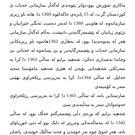
بەکاری شۆڕش بوو،دواتر پێوەندی لەگەڵ سازمانی خەبات ی
کوردستان گرت، لە 15 پانزەی خاکەلێوە 1360 دا، هاتە ناو ڕیزی
سازمانەوە. لە هاوینی 1360 دا لەبەر دەست تەنگی خێزانیان و
بژێوی ژیانیان لە پێشمەرگایەتی دانیشت. بەڵام لەگەڵ سازمانی
هەر لە پەیوەندیدا بوو، لە بەهاری 1362هاتەوە ناو ڕیزەکانی
سازمانی خەبات و پێشمەرگایەتی و بێ پسانەوە لە خەباتی بێ
وچاندا بەشداری دەکرد. شەهید برایم لە ساڵی 1363 دا کرا بە
سەرلکی شەهیدانی بۆیەن لە هێزی شەهید مامۆستا سەید
خەلیل. لە ساڵی 1364دا، کرا بە بەرپرسی ڕێکخراوی نهێنی
سەر بە کۆمیتەی
شارستانی بانە، لە ساڵی 1365 دا کرا بە بەرپرسی ڕێکخراوی
حەوتەوانان سەر بە مەڵبەندی سێ.
شەهید برایم کە ورەی دڵی پێشمەرگەو خەڵک بوو، لە ساڵی
1342 دا لە بنەماڵەیەکی وەرزێر لە دایک بوو لە دێی خوڕیاوای
بانە، هەر لەوێ چوە بەر خوێندن و چەند ساڵێک خوێندی، پاشان