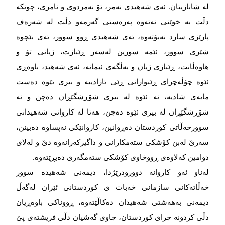
لە شانازیتان. ئەی شەهیدی نەمر، تۆ نەمردوی و نامری، چونکە
دڵت بە خوێنی نەتەوە پەرەستی گەرمەو دڵت لە شەرەف
پارێزی سارد نەبۆتەوە، ئەی شەهیدی ڕوو سوور، ئەی بێچوە
شێری سوور، ئێمە سورین لەسەر ڕێبازت، ژیانی تۆ و
هاوەڵانت، ڕێبازی ژیان و بەڵگەی ئیمانە، ئەی شەهید، باوەڕی
ئێوە چۆڵەچرای ڕێبوارانی ڕێی ئازادییە و بیری ئێوە دەست
مایەی شادیە، نە ئێوە لە بیری شۆڕشگێڕان دەچن و نە
شۆڕشگێڕان لە بیری ئێوە دەچن، هەتا لە کاروانی شەهیدانی
سوورخەڵاتی کوردستان دەڕوانین، کاروانێکی نەپساوە دەبینن،
سەرێ لەبن کۆشکی ستەمکارانی و داگیرکەرانەوە دێ و لەلای
دوامین کەلاوەی ڕووخاوی کۆشکی ستەمگەری دەبڕێتەوە.
لەناو ئەو کاروانە دوورودرێژدا، دیمەنی شەهیدە سوور
خەڵاتەکانی سازمانی خەبات ی کوردستانی ئێران لەگەڵ
دیمەنی بەهەشتی شەهیدان دەکاڵێتەوە، ڕووناکی باوەڕیان
دڵی کردونە چرای کوردستان، چاوی گەشیان دڵی فریشتەی پێ