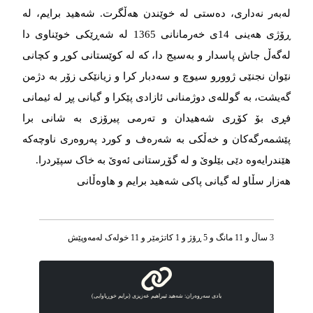
لەبەر نەداری، دەستی لە خوێندن هەڵگرت. شەهید برایم، لە
ڕۆژی هەینی 14ی خەرمانانی 1365 لە شەڕێکی خوێناوی دا
لەگەڵ جاش پاسدار و بەسیج دا، کە لە کوێستانی کوڕ و کچانی
نێوان نجنێی ژوورو سیوچ و سەدبار کرا و زیانێکی زۆر بە دژمن
گەیشت، بە گوللەی دوژمنانی ئازادی پێکرا و گیانی پڕ لە ئیمانی
فڕی بۆ کۆڕی شەهیدان و تەرمی پیرۆزی بە شانی برا
پێشمەرگەکان و خەڵکی بە شەرەف و کورد پەروەری ناوچەکە
هێندرایەوە دێی بێلوێ و لە گۆڕستانی ئەوێ بە خاک سپێردرا.
هەزار سڵاو لە گیانی پاکی شەهید برایم و هاوەڵانی
3 ساڵ و 11 مانگ و 5 ڕۆژ و 1 کاتژمێر و 11 خوله‌ک له‌مه‌وپێش‌
یادی سەروەران: شەهید ئیبراهیم عەزیزی (برایم خوڕیاوایی)