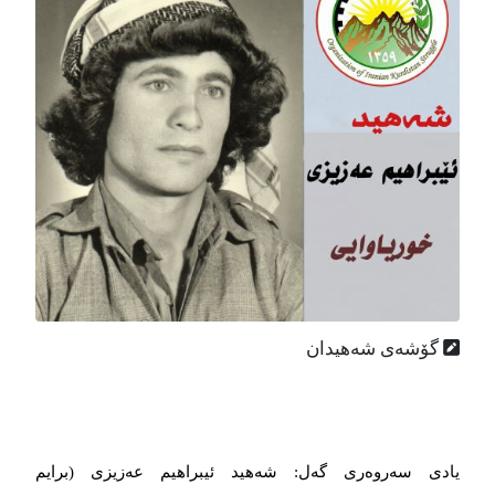
گۆشه‌ی شه‌هیدان
یادی سەروەری گەل: شەهید ئیبراهیم عەزیزی (برایم