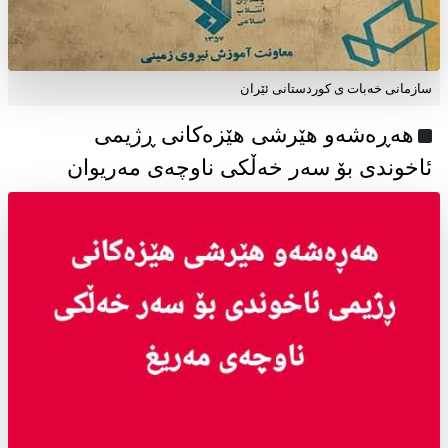
سازمانی خەبات ی كوردستانی ئێران
هەڕەشەو هێرشی هێزەکانی ڕژیمی
ئاخوندی بۆ سەر خەڵکی ناوچەی مەریوان