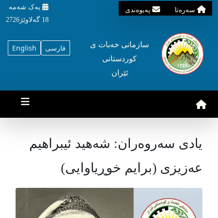
یه‌ک شه‌مه‌
سه‌ره‌تا
په‌یوه‌ندی
18 گه‌لاوێژ2726
سازمانی خه‌بات ی
فارسی
English
کوردستانی
ئێران
یادی سەروەران: شەهید ئیبراهیم
عەزیزی (برایم خوڕیاوایی)