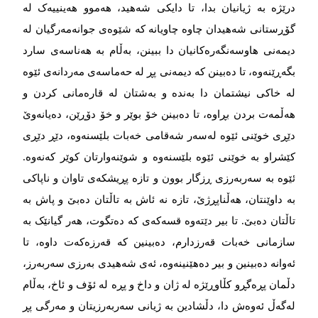
درێژە بە ژیانیان بدا، تا دایکی شەهید، هەموو هەینییەک لە
گۆڕستانی شەهیدان چاوە چاویانە کە شێوەی جوانەمەرگیان لە
دیمەنی هاوسەنگەرەکانیان دا ببینن، بەڵام بە هەناسەی سارد
بگەڕێنەوە، تا دەبینن کە دیمەنی پڕ لە حەماسەی مەردانەی ئێوە
لە خاکی نیشتمان دا بەندە و بەشتان لە قارەمانی کردن و
هەڵمەت بردن بڕاوە، تا دەبینن خۆ بوێر و خۆ دۆڕێن، دەیانەوێ
دێڕی خوێنی ئێوە لەسەر شەقامی خەبات بلێسنەوە، دێڕ دێڕی
کێشراو بە خوێنی ئێوە بلێسنەوە و شوێنەوارتان کوێر کەنەوە.
ئێوە بە سەربەرزی ڕزگار بوون و تازە پڕیشکەی تاوان و ناپاکی
بە داوێنتان، هەڵناپڕژێ، تازە نە ئاش بە تاڵتان دەبێ و پاش بە
تاڵتان دەبێ. تا بیر دێتەوە قسەکەی کە دەتگوت، هەر گیانێک بە
سازمانی خەبات قەرزدارم، دەبینین کە قەرزەکەت داوە، تا
ئەوانە دەبینین و بیر دەهێنینەوە، ئەی شەهیدی بەرزی سەربەرز،
دڵمان پڕەگڕو کڵاوڕێژە لە ژان و داخ و پڕە لە ئۆف و ئاخ، بەڵام
لەگەڵ ئەوەش دا، دڵشادین بە ژیانی سەربەرزیتان و مەرگی پڕ