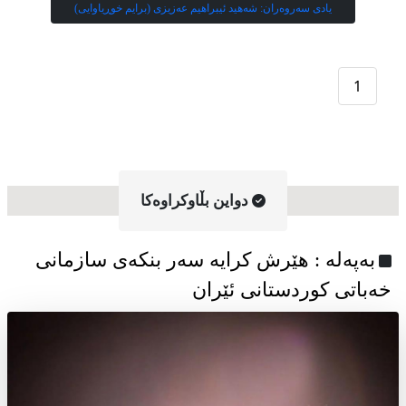
یادی سەروەران: شەهید ئیبراهیم عەزیزی (برایم خوڕیاوایی)
1
دواین بڵاوکراوه‌کا
به‌په‌له‌ : هێرش کرایە سەر بنکەی سازمانی
خەباتی کوردستانی ئێران