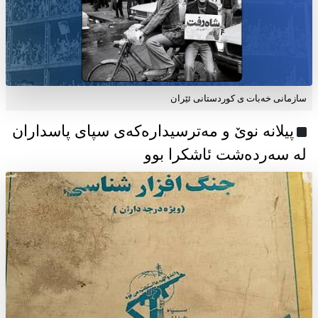
سازمانی خەبات ی كوردستانی ئێران
پیلانە نوێ و مەترسیدارەکەی سپای پاسداران
لە سەردەشت ئاشکرا بوو