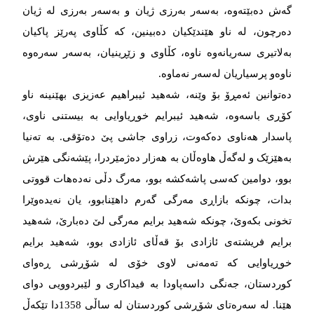
گەش دەبێتەوە، بەسەر بەرزی ژیان و بەسەر بەرزی لە ژیان
دەرچون، لە ناو هێندێکیان دەبینین، کە کڵاوی پەرێز پاکیان
بەلاتیری سەریانەوە ناوە، کڵاوی و زێڕینیان، بەسەر سەرەوە
ناوەو پرسیاریان لەسەر نەماوە.
دەتوانین ئەمڕۆ بۆ وێنە، شەهید ئیبراهیم عەزیزی بهێنینە ناو
کۆڕی باسەوە، شەهید ئیبرایم خوڕیاوایی بە بیستنی ناوی،
پاسدار هەناوی دەکەوت، زراوی جاشی پێ دەتۆقی. بە تەنیا
بەهێزێک و لەگەڵ هاوەڵان بە هەزار دەژمێردرا، پێشەنگی هێرش
بوو، دوامین کەسی پاشەکشە بوو، مەرگ دڵی نەدەهات قووتی
بدات، چونکە بازاڕی مەرگی گەرم داهێنابوو، یان نەیدەوێرا
تخونی بکەوێ، چونکە شەهید برایم مەرگی لێ دەبارێ، شەهید
برایم فریشتەی ئازادی بۆ قەڵای ئازادی بوو، شەهید برایم
خوڕیاوایی کە تەمەنی لاوی خۆی لە شۆڕشی ڕەوای
کوردستان، جەنگی داسەپاودا بە فیداکاری و لێبردوویی دوای
هێنا. لە سەرەتای شۆڕشی کوردستان لە ساڵی 1358دا تێکەڵ