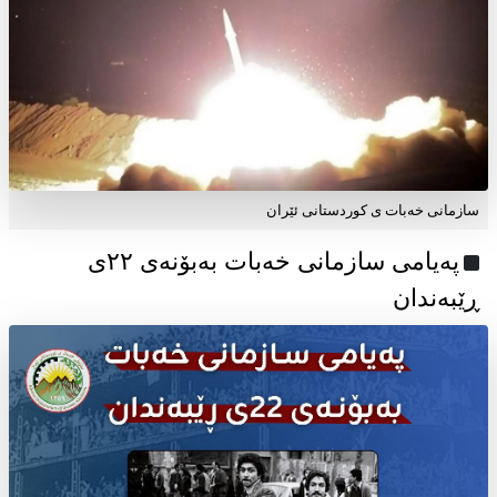
سازمانی خەبات ی کوردستانی ئێران
پەیامی سازمانی خەبات بەبۆنەی ۲۲ی
ڕێبەندان