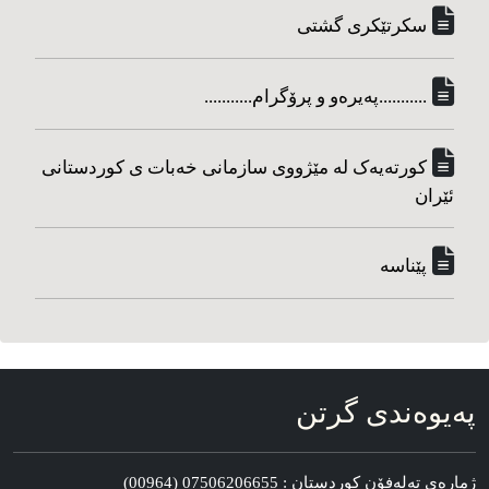
سکرتێکری گشتی
...........په‌یره‌و و پرۆگرام...........
کورته‌یه‌ک له مێژووی سازمانی خه‌بات ی کوردستانی
ئێران
پێناسه‌
په‌یوه‌ندی گرتن
ژماره‌ی ته‌له‌فۆن کوردستان : 07506206655 (00964)