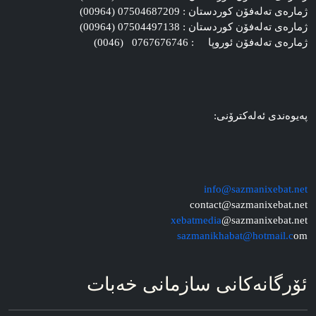
ژماره‌ی ته‌له‌فۆن کوردستان : 07504687209 (00964)
ژماره‌ی ته‌له‌فۆن کوردستان : 07504497138 (00964)
ژماره‌ی ته‌له‌فۆن ئوروپا : 0767676746 (0046)
په‌یوه‌ندی ئه‌له‌کترۆنی:
info@sazmanixebat.net
contact@sazmanixebat.net
xebatmedia
@sazmanixebat.net
sazmanikhabat@hotmail.c
om
ئۆرگانه‌کانی سازمانی خه‌بات