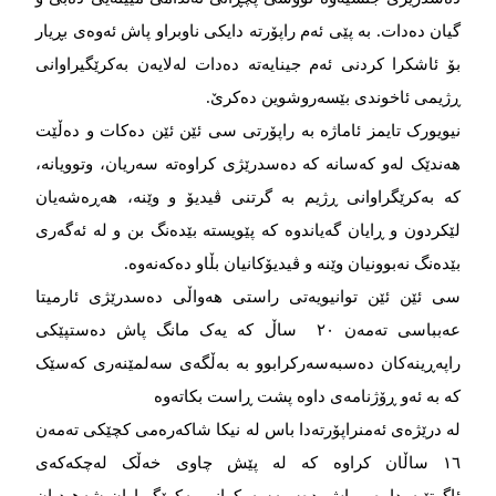
گیان دەدات. بە پێی ئەم راپۆرتە دایکی ناوبراو پاش ئەوەی بڕیار
بۆ ئاشکرا کردنی ئەم جینایەتە دەدات لەلایەن بەکرێگیراوانی
ڕژیمی ئاخوندی بێسەروشوین دەکرێ.
نیویورک تایمز ئاماژە بە راپۆرتی سی ئێن ئێن دەکات و دەڵێت
هەندێک لەو کەسانە کە دەسدرێژی کراوەته‌‌‌ سەریان، وتوویانە،
که‌‌‌ به‌‌‌کرێگراوانی ڕژیم به‌‌‌ گرتنی ڤیدیۆ و وێنه‌‌‌، هه‌‌‌ڕه‌‌‌شه‌‌‌یان
لێکردون و ڕایان گه‌‌‌یاندوه‌‌‌ که‌‌‌ پێویسته‌‌‌ بێده‌‌‌نگ بن و له‌‌‌ ئه‌‌‌گه‌‌‌ری
بێده‌‌‌نگ نه‌‌‌بوونیان وێنه‌‌‌ و ڤیدیۆکانیان بڵاو ده‌‌‌که‌‌‌نه‌‌‌وه‌‌‌.
سی ئێن ئێن توانیویەتی راستی هەواڵی دەسدرێژی ئارمیتا
عەبباسی تەمەن ٢٠ ساڵ کە یەک مانگ پاش دەستپێکی
راپەڕینەکان دەسبەسەرکرابوو به‌‌‌ به‌‌‌ڵگه‌‌‌ی سه‌‌‌لمێنه‌‌‌ری که‌‌‌سێک
که‌‌‌ به‌‌‌ ئه‌‌‌و ڕۆژنامه‌‌‌ی داوه‌‌‌ پشت ڕاست بکاته‌‌‌وه‌‌‌
له‌‌‌ درێژه‌‌‌ی ئه‌‌‌منراپۆرتەدا باس لە نیکا شاکەرەمی کچێکی تەمەن
١٦ ساڵان کراوە کە لە پێش چاوی خەڵک له‌‌‌چکەکەی