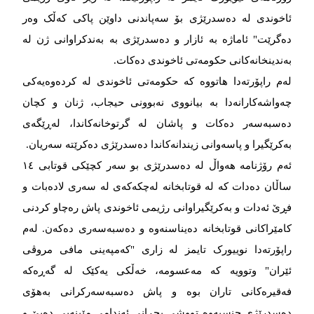
ئاخوندی لە دەسدرێژی بۆ سەپاندنی داوێن پاکی کەڵک وەر
دەگرێت" ئاماژە بە ئازار و دەسدرێژی بە بەندکراوانی ژن لە
بەندینخانەکانی حکومەتی ئاخوندی دەکات.
لەم راپۆرتەدا هاتووە کە حکومەتی ئاخوندی لە کردەوەیەکی
چەواشەکارانەدا بە بیانووی نەبوونی حیجاب، ژنان و کچان
دەسبەسەر دەکات و پاشان له‌‌‌ گرتوخانه‌‌‌کاندا، له‌‌‌ڕێگه‌‌‌ی
به‌‌‌کرێگیرا و پاسه‌‌‌وانی زیندانه‌‌‌کاندا دەسدرێژی دەکرێته‌‌‌ سه‌‌‌ریان.
ئەم رۆژنامە هەواڵ لە دەسدرێژی بو سەر کچێکی قوتابی ١٤
ساڵان دەدات کە لە قوتابخانە لەچکەکەی لە سەری لادەبات و
فڕێ ئەدات و بەکرێگیراوانی رژیمی ئاخوندی پاش رەچاو کردنی
کامێراکانی قوتابخانە دەیناسنەوە و دەسبەسەری دەکەن. لەم
راپۆرتەدا نوییورک تایمز لە زاری "کەمپەینی مافی مروڤی
ئێران" وتوویە کە مه‌‌‌عسومه‌‌‌، خەڵکی یەکێک لە گەڕەکە
فەقیرەکانی تاران بوه‌‌‌ و پاش ده‌‌‌سبه‌‌‌سه‌‌‌رکرانی به‌‌‌هۆی
دەسدرێژی جنسیه‌‌‌وه‌‌‌ تووشی پچڕانی ئەندامی مێینەیی دەبێ و