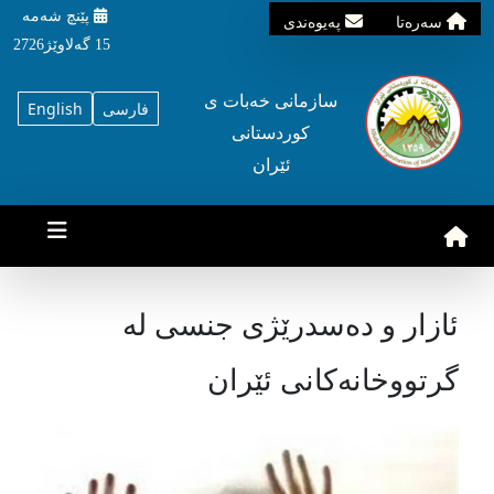
پێنچ شه‌مه‌
سه‌ره‌تا
په‌یوه‌ندی
15 گه‌لاوێژ2726
سازمانی خه‌بات ی
فارسی
English
کوردستانی
ئێران
ئازار و دەسدرێژی جنسی لە
گرتووخانەکانی ئێران