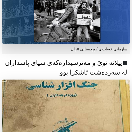
سازمانی خەبات ی كوردستانی ئێران
پیلانە نوێ و مەترسیدارەکەی سپای پاسداران
لە سەردەشت ئاشکرا بوو