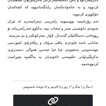
ئاگرتێبەرداوە و پاش دەسبەسەرکرانی بەکرێگیراوان شەهیدیان
کردووه و بە خانەوادە‌که‌‌‌یان رایانگەیاندووە کە کچەکەیان
خۆکووژی کردووە.
ئەم رۆژنامەیە نووسیویە: راپەڕینی سەرانسەری لە ئێران
بەبونەی داپۆشینی سەر و حیجاب نییە، بەڵکوو ئەم راپەڕینانە بۆ
ڕووخانی دەساڵاتێکی گەندەڵ، لاواز، سەرکوتکەر و بێ بەزەییە.
شایانی باسە چاودێری مافی مرۆڤ و رێکخراوی لێبوردنیی
نێونەتەوەیی بەشێوەی جیا جیا چەندین هەواڵی دەسدرێژی
بەکرێگیراوانی حکومەتی ئاخوندیان بە بەڵگەوە پشڕاست
کردووەتەوە.
3 ساڵ و 7 مانگ و 17 ڕۆژ و 6 کاتژمێر و 43 خوله‌ک له‌مه‌وپێش‌