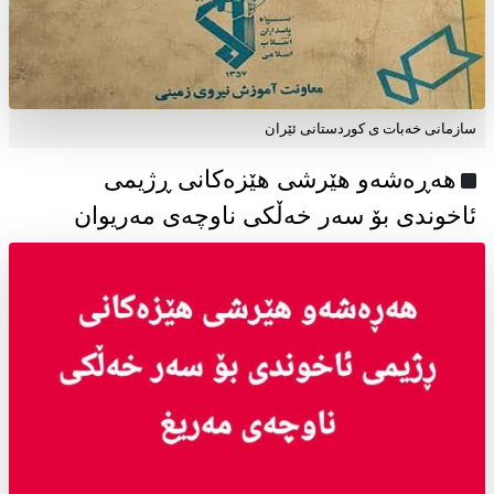
سازمانی خەبات ی كوردستانی ئێران
هەڕەشەو هێرشی هێزەکانی ڕژیمی
ئاخوندی بۆ سەر خەڵکی ناوچەی مەریوان