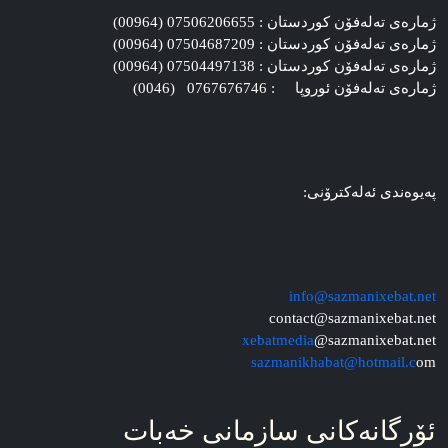
ژماره‌ی ته‌له‌فۆن کوردستان : 07506206655 (00964)
ژماره‌ی ته‌له‌فۆن کوردستان : 07504687209 (00964)
ژماره‌ی ته‌له‌فۆن کوردستان : 07504497138 (00964)
ژماره‌ی ته‌له‌فۆن ئوروپا : 0767676746 (0046)
په‌یوه‌ندی ئه‌له‌کترۆنی:
info@sazmanixebat.net
contact@sazmanixebat.net
xebatmedia
@sazmanixebat.net
sazmanikhabat@hotmail.c
om
ئۆرگانه‌کانی سازمانی خه‌بات