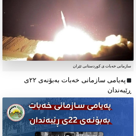
سازمانی خەبات ی کوردستانی ئێران
پەیامی سازمانی خەبات بەبۆنەی ۲۲ی
ڕێبەندان