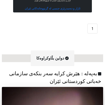
ئازار و دەسدرێژی جنسی لە گرتووخانەکانی ئێران
ئازار و دەسدرێژی جنسی لە گرتووخانەکانی ئێران
1
دواین بڵاوکراوه‌کا
به‌په‌له‌ : هێرش کرایە سەر بنکەی سازمانی
خەباتی کوردستانی ئێران