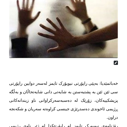
خەباتمێدیا: بەپێی راپۆرتی نیویۆرک تایمز لەسەر دوایین راپۆرتی
سی ئێن ئێن بە پشتبەستن بە شایەتی دانی شایەتحاڵان و بەڵگە
پزیشکییەکان، زۆرێک له‌‌‌ ده‌‌‌سبه‌‌‌سه‌‌‌رکراوانی ناو زیندانه‌‌‌کانی
ڕژیمی ئاخوندی ده‌‌‌سدرێژی جینسی کراوه‌‌‌ته‌‌‌ سه‌‌‌ریان و شکه‌‌‌نجه‌‌‌
دراون.
رۆژنامەی نیویورک تایمز لە راپۆرتێکدا لە ژێر ناوی رژیمی