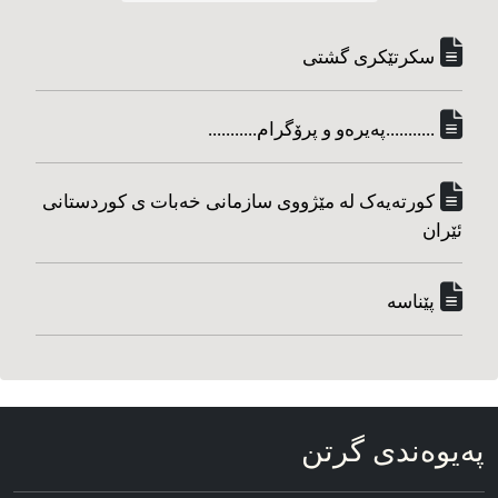
سکرتێکری گشتی
...........په‌یره‌و و پرۆگرام...........
کورته‌یه‌ک له مێژووی سازمانی خه‌بات ی کوردستانی
ئێران
پێناسه‌
په‌یوه‌ندی گرتن