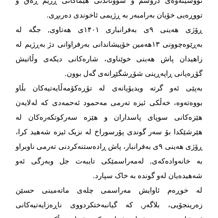
نووسینەوەی دروشم و سووتاندنی هێماکانی ڕژیم ڕەق و
تووڕەیی خۆیان بەرامبەر بە ڕژیمی ئاخوندی دەربڕی.
ڕۆژی هەینی ۹ی بەفرانباری ۱۴۰۱ی هەتاوی, جگە لە
بەڕێوەچوونی ١٣هەمین خۆپیشاندانی بەرفراوانی دژ بەڕژیم لە
زاهیدان پاش هەینی خوێناوی، شارەکانی دیکەی وڵاتیش
گۆڕەپانی ڕاپەڕینی شۆڕشگێڕانەی گەل بوون.
بەپێی ئەو گرتە ویدیۆیانەی لە تۆڕەکۆمەڵایەتیەکان بڵاو
بووەتەوە، خەڵکی ئیزە تەرمی مەحمود ئەحمەدی کە لەلایەن
هێزەکانی سوپای پاسداران و هێزە سەرکوتکەرەکان لە
هێرشێکدا بۆ سەر گوندی پۆرسوراخ لە نزیک ئیزە شەهید کرا،
ڕۆژی هەینی ٩ی بەفرانبار، پاش ڕادەستنەکردنی تەرمی ناوبراو
بە خانەوادەکەی, لەمەراسمێکی تایبەت جل وبەرگی ئەو
شەهیدەیان لەو گوندە بە خاک سپارد.
لە خوڕەم ئاوایش مەراسمی چلەی ماتەمینی حسێن
زەرینجۆیی، بلاگەر, کە گیانبەختکردووی ناڕەزایەتیەکانی