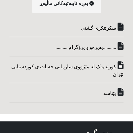
په‌ڕه‌ تایبه‌تیه‌کانی ماڵپه‌ڕ
سکرتێکری گشتی
...........په‌یره‌و و پرۆگرام...........
کورته‌یه‌ک له مێژووی سازمانی خه‌بات ی کوردستانی
ئێران
پێناسه‌