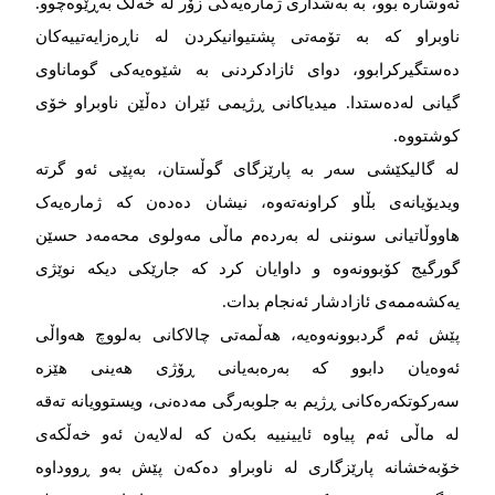
ئەوشارە بوو، بە بەشداری ژمارەیەکی زۆر لە خەڵک بەڕێوەچوو.
ناوبراو کە بە تۆمەتی پشتیوانیکردن لە ناڕەزایەتییەکان
دەستگیرکرابوو، دوای ئازادکردنی بە شێوەیەکی گوماناوی
گیانی لەدەستدا. میدیاکانی ڕژیمی ئێران دەڵێن ناوبراو خۆی
کوشتووە.
لە گالیکێشی سەر بە پارێزگای گوڵستان، بەپێی ئەو گرتە
ویدیۆیانەی بڵاو کراونەتەوە، نیشان دەدەن کە ژمارەیەک
هاووڵاتیانی سوننی لە بەردەم ماڵی مەولوی محەمەد حسێن
گورگیج کۆبوونەوە و داوایان کرد کە جارێکی دیکە نوێژی
یەکشەممەی ئازادشار ئەنجام بدات.
پێش ئەم گردبوونەوەیە، هەڵمەتی چالاکانی بەلووچ هەواڵی
ئەوەیان دابوو کە بەرەبەیانی ڕۆژی هەینی هێزە
سەرکوتکەرەکانی ڕژیم بە جلوبەرگی مەدەنی، ویستوویانە تەقە
لە ماڵی ئەم پیاوە ئایینییە بکەن کە لەلایەن ئەو خەڵکەی
خۆبەخشانە پارێزگاری لە ناوبراو دەکەن پێش بەو ڕووداوە