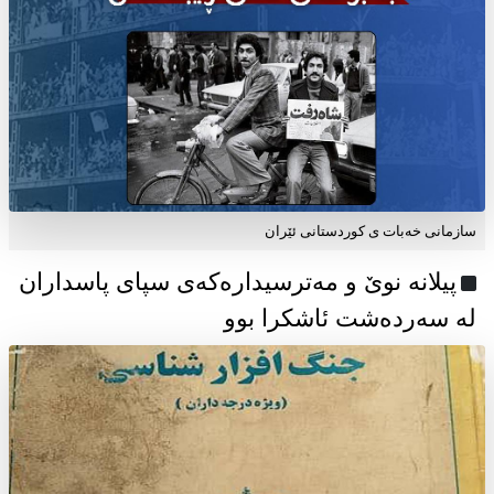
سازمانی خەبات ی كوردستانی ئێران
پیلانە نوێ و مەترسیدارەکەی سپای پاسداران
لە سەردەشت ئاشکرا بوو