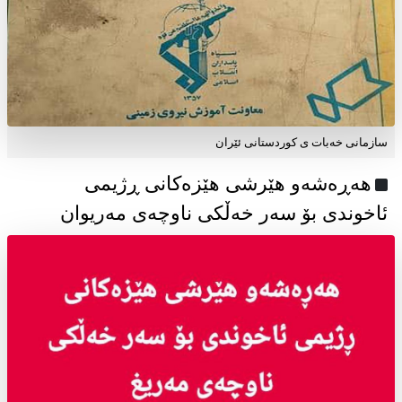
سازمانی خەبات ی كوردستانی ئێران
هەڕەشەو هێرشی هێزەکانی ڕژیمی
ئاخوندی بۆ سەر خەڵکی ناوچەی مەریوان