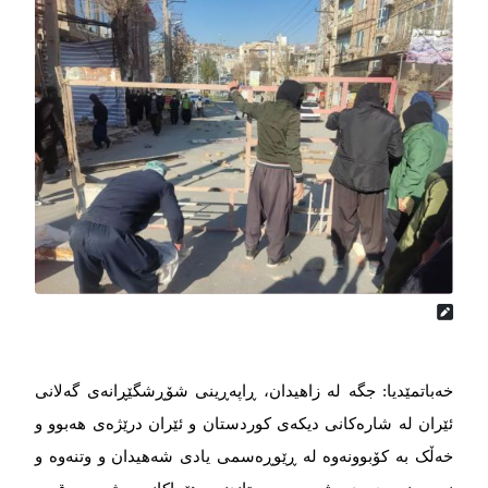
خەباتمێدیا: جگه لە زاهیدان، ڕاپەڕینی شۆڕشگێڕانەی گەلانی
ئێران لە شارەکانی دیکەی کوردستان و ئێران درێژەی هەبوو و
خەڵک بە کۆبوونەوە لە ڕێوڕەسمی یادی شەهیدان و وتنەوە و