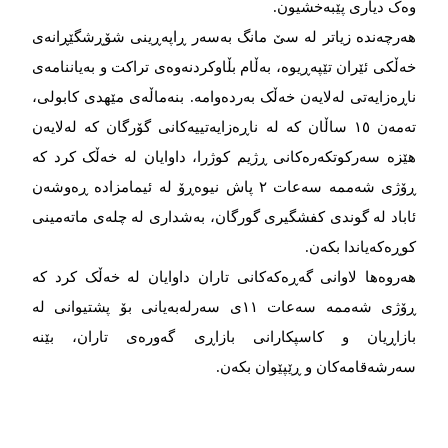
وەک دیاری پێبەخشیون.
هەرچەندە زیاتر لە سێ مانگ بەسەر ڕاپەڕینی شۆڕشگێڕانەی
خەڵکی ئێران تێپەڕیوە، بەڵام بڵاوکردنەوەی تراکت و بەیاننامەی
ناڕەزایەتی لەلایەن خەڵک بەردەوامە. بنەماڵەی مێهدی کابولی،
تەمەن ١٥ ساڵان کە لە ناڕەزایەتییەکانی گۆرگان کە لەلایەن
هێزە سەرکوتکەرەکانی ڕژیم کوژرا، داوایان لە خەڵک کرد کە
ڕۆژی شەممە سەعات ۲ پاش نیوەڕۆ لە ئیمامزادە ڕەوشەن
ئاباد لە گوندی کفشگیری گورگان، بەشداری لە چلەی ماتەمینی
کوڕەکەیاندا بکەن.
هەروەها لاوانی گەڕەکەکانی تاران داوایان لە خەڵک کرد کە
ڕۆژی شەممە سەعات ١١ی سەرلەبەیانی بۆ پشتیوانی لە
بازاڕیان و کاسپکارانی بازاڕی گەورەی تاران، بێنە
سەرشەقامەکان و ڕێپێوان بکەن.