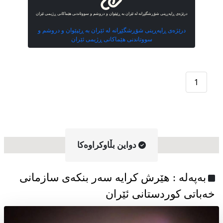
درێژەی ڕاپەڕینی شۆڕشگێڕانە لە ئێران بە ڕێپێوان و دروشم و سووتاندنی هێماکانی ڕژیمی ئێران
درێژەی ڕاپەڕینی شۆڕشگێڕانە لە ئێران بە ڕێپێوان و دروشم و
سووتاندنی هێماکانی ڕژیمی ئێران
1
دواین بڵاوکراوه‌کا
به‌په‌له‌ : هێرش کرایە سەر بنکەی سازمانی
خەباتی کوردستانی ئێران