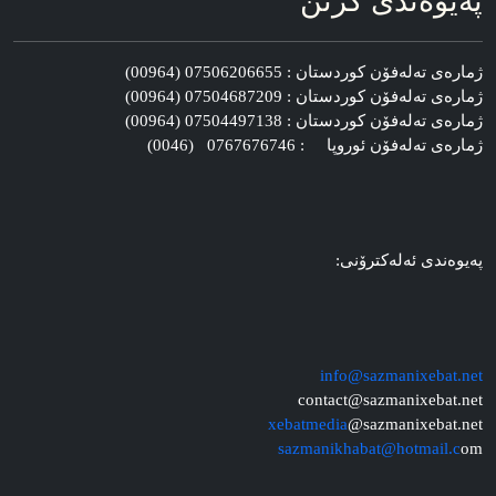
په‌یوه‌ندی گرتن
ژماره‌ی ته‌له‌فۆن کوردستان : 07506206655 (00964)
ژماره‌ی ته‌له‌فۆن کوردستان : 07504687209 (00964)
ژماره‌ی ته‌له‌فۆن کوردستان : 07504497138 (00964)
ژماره‌ی ته‌له‌فۆن ئوروپا : 0767676746 (0046)
په‌یوه‌ندی ئه‌له‌کترۆنی:
info@sazmanixebat.net
contact@sazmanixebat.net
xebatmedia
@sazmanixebat.net
sazmanikhabat@hotmail.c
om