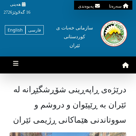
هه‌ینی
سه‌ره‌تا
په‌یوه‌ندی
16 گه‌لاوێژ2726
سازمانی خه‌بات ی
فارسی
English
کوردستانی
ئێران
درێژەی ڕاپەڕینی شۆڕشگێڕانە لە
ئێران بە ڕێپێوان و دروشم و
سووتاندنی هێماکانی ڕژیمی ئێران