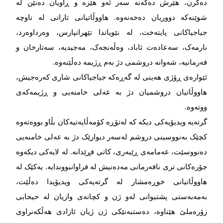
دەگرن، هێرش دەکەنە سەر ئەو هێزە و ڕاویان دەنێن لە
شوێنەکە دووریان دەخەنەوە. هاووڵاتیانی تارانی لە ناوچە
جیاجیاکانی پایتەخت، لە نێویاندا تێهرانپارس، وەرداوەرد،
نارمەک، سەعادەت ئاباد، وەڵەنجەک، مەجیدیە، سەتارخان و
فەرمانیە، شەوانە دروشمی دژ بەم ڕژیمە دەڵێنەوە.
ئێوارەی ڕۆژی هەینی لە گەڕەکە جیاجیاکانی شاری کەرەجیش،
هاووڵاتیان دروشمیان دژ بە عەلی خامنەیی و ڕژیمەکەی
ووتەوە.
گرتەیە ویدیۆیەکی دیکە کە لەتۆڕە کۆمەڵایەتیەکان بڵاو بووەتەوە
کچێک بەنووسینی دروشم لەسەر دیوارێک دژ بە عەلی خامنەیی
دەنووسێت، عەمامەی ڕێبەری، کاتی فڕێدانە. لە لایەکی دیکەوە
جۆرەکانی تری نافەرمانی مەدەنیش لە فراوانبووندایە. یەکێک لە
هاووڵاتیانی خوڕەمشار لە گرتەیەکی ویدیۆیدا دەڵێت،
بەمەبەستی پشتیوانی لەو ژن و کچانەی وازیان لە حیجابی
زۆرەملێ هێناوە، دەستبەنێکی ژن ژیان ئازادی هەڵکەنراوی