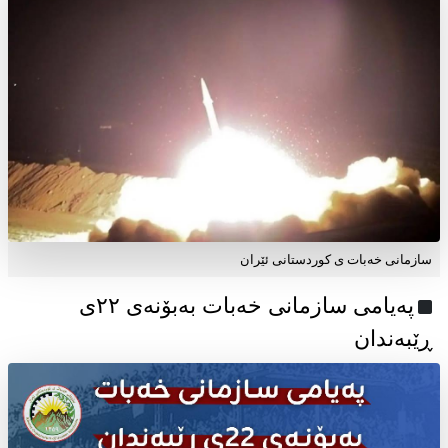
سازمانی خەبات ی کوردستانی ئێران
پەیامی سازمانی خەبات بەبۆنەی ۲۲ی
ڕێبەندان