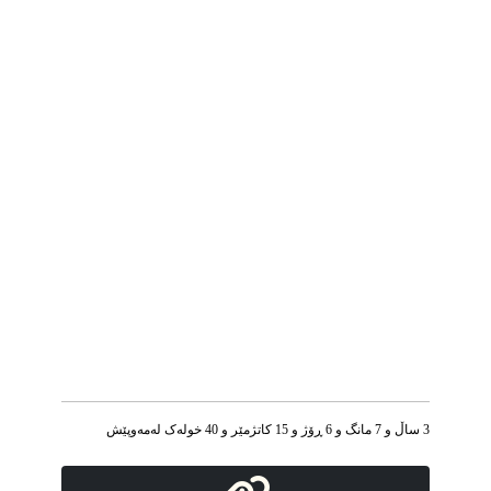
3 ساڵ و 7 مانگ و 6 ڕۆژ و 15 کاتژمێر و 40 خوله‌ک له‌مه‌وپێش‌