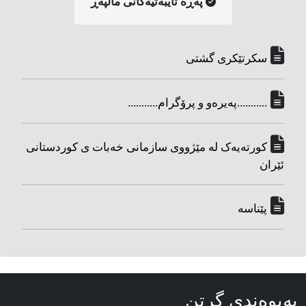
په‌ڕه‌ تایبه‌تیه‌کانی ماڵپه‌ڕ
سکرتێکری گشتی
...........په‌یره‌و و پرۆگرام...........
کورته‌یه‌ک له مێژووی سازمانی خه‌بات ی کوردستانی
ئێران
پێناسه‌
په‌یوه‌ندی گرتن