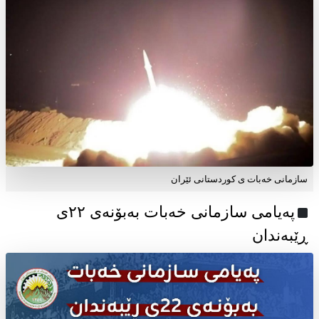
سازمانی خەبات ی کوردستانی ئێران
پەیامی سازمانی خەبات بەبۆنەی ۲۲ی
ڕێبەندان