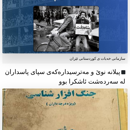
سازمانی خەبات ی كوردستانی ئێران
پیلانە نوێ و مەترسیدارەکەی سپای پاسداران
لە سەردەشت ئاشکرا بوو