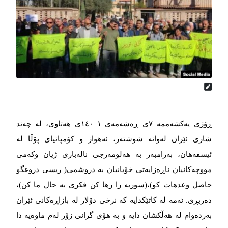
ڕۆژی یەکشەممە ٧ی ڕەشەمەی ١٤٠ ١ی هه‌‌‌تاوی، لە چەند
شاری ئێران له‌‌‌وانه‌‌‌ شوشتەر، ئەهواز و کۆمپانیای پۆڵا لە
ئیسفەهان، بەرامبەر بە هەلومەرجی نالەباری ژیان وکەمی
مووچەکانیان ناڕەزایەتی خۆیانیان بە دروشمی( ریسی دروغگو
حاصل وعدهات کو)،(سوریە را رها کن فکری بە حال ما کن)،
دەربڕی. ئەمە له‌‌‌ کاتێکدایه‌‌‌ که‌‌‌ نرخی دۆلار لە بازاڕەکانی ئێران
بەردەوام لە هه‌‌‌ڵکشان دایه‌‌‌ و بە هۆی گرانی زۆر لەم ماوەیە دا