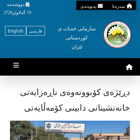
دووشه‌مه‌‌
سه‌ره‌تا
په‌یوه‌ندی
19 گه‌لاوێژ2726
سازمانی خه‌بات ی
فارسی
English
کوردستانی
ئێران
دڕێژەی کۆبوونەوەی ناڕەزایەتی
خانەنشینانی دابینی کۆمەڵایەتی