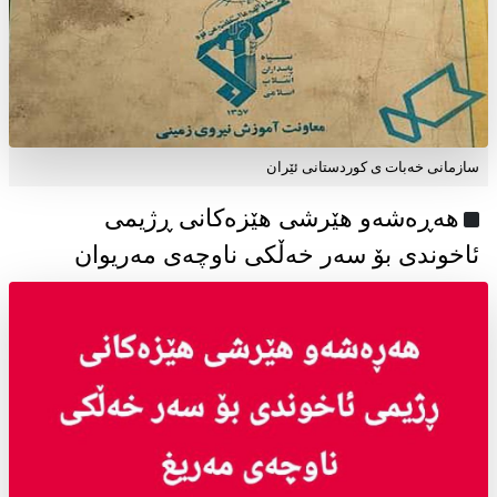
سازمانی خەبات ی كوردستانی ئێران
هەڕەشەو هێرشی هێزەکانی ڕژیمی
ئاخوندی بۆ سەر خەڵکی ناوچەی مەریوان