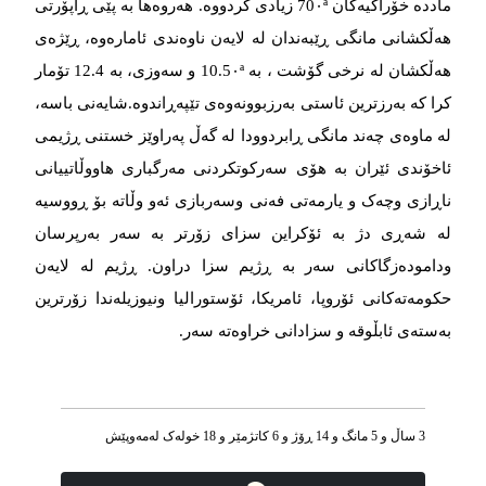
ماددە خۆراکیەکان 70٠ª زیادی کردووە. هەروەها بە پێی ڕاپۆرتی
هەڵکشانی مانگی ڕێبەندان لە لایەن ناوەندی ئامارەوە، ڕێژەی
هەڵکشان لە نرخی گۆشت ، بە 10.5٠ª و سەوزی، بە 12.4 تۆمار
کرا کە بەرزترین ئاستی بەرزبوونەوەی تێپه‌‌‌ڕاندوه‌‌‌.شایەنی باسە،
لە ماوەی چەند مانگی ڕابردوودا لە گەڵ پەراوێز خستنی ڕژیمی
ئاخۆندی ئێران بە هۆی سەرکوتکردنی مەرگباری هاووڵاتییانی
ناڕازی وچەک و یارمەتی فەنی وسەربازی ئەو وڵاتە بۆ ڕووسیە
لە شەڕی دژ بە ئۆکراین سزای زۆرتر بە سەر بەرپرسان
ودامودەزگاکانی سەر بە ڕژیم سزا دراون. ڕژیم لە لایەن
حکومەتەکانی ئۆروپا، ئامریکا، ئۆستورالیا ونیوزیلەندا زۆرترین
به‌‌‌سته‌‌‌ی ئابڵوقه‌‌‌ و سزادانی خراوه‌‌‌ته‌‌‌ سه‌‌‌ر.
3 ساڵ و 5 مانگ و 14 ڕۆژ و 6 کاتژمێر و 18 خوله‌ک له‌مه‌وپێش‌