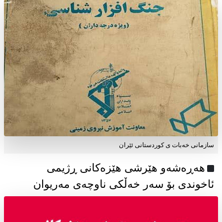
سازمانی خەبات ی كوردستانی ئێران
هەڕەشەو هێرشی هێزەکانی ڕژیمی
ئاخوندی بۆ سەر خەڵکی ناوچەی مەریوان