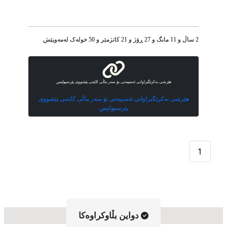
2 ساڵ و 11 مانگ و 27 ڕۆژ و 21 کاتژمێر و 50 خوله‌ک له‌مه‌وپێش‌
هێرشی بەکرێگیراوانی ئەمنییه‌تی بۆ سەر ماڵی کاپتنی پێشووی پێرسپولیس
هێرشی بەکرێگیراوانی ئەمنییه‌تی بۆ سەر ماڵی کاپتنی پێشووی
پێرسپولیس
1
دواین بڵاوکراوه‌کا