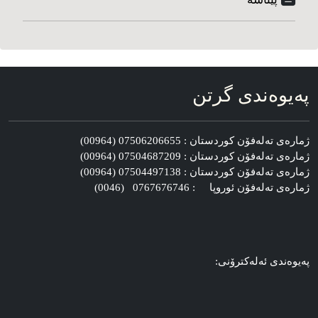
په‌یوه‌ندی گرتن
ژماره‌ی ته‌له‌فۆن کوردستان : 07506206655 (00964)
ژماره‌ی ته‌له‌فۆن کوردستان : 07504687209 (00964)
ژماره‌ی ته‌له‌فۆن کوردستان : 07504497138 (00964)
ژماره‌ی ته‌له‌فۆن ئوروپا : 0767676746 (0046)
په‌یوه‌ندی ئه‌له‌کترۆنی: