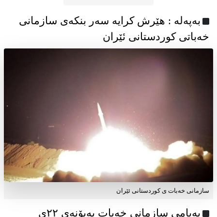
به‌په‌له‌ : هێرش کرایە سەر بنکەی سازمانی
خەباتی کوردستانی ئێران
سازمانی خەبات ی کوردستانی ئێران
پەیامی سازمانی خەبات بەبۆنەی ۲۲ی