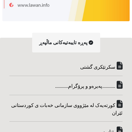
په‌ڕه‌ تایبه‌تیه‌کانی ماڵپه‌ڕ
سکرتێکری گشتی
...........په‌یره‌و و پرۆگرام...........
کورته‌یه‌ک له مێژووی سازمانی خه‌بات ی کوردستانی
ئێران
پێناسه‌