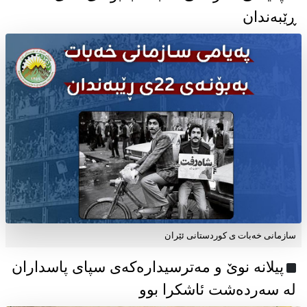
ڕێبەندان
سازمانی خەبات ی كوردستانی ئێران
پیلانە نوێ و مەترسیدارەکەی سپای پاسداران
لە سەردەشت ئاشکرا بوو