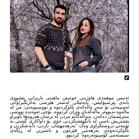
ئەنیس موهمدی هاوژینی حوسێن ماهینی یاریزانی پێشووی
یانەی پێرسپۆلیس، بابەتێکی لەسەر هێرشی بەکرێگیراوانی
ئەمنییه‌‌‌تی بۆ سەر ماڵەکەی بڵاوکردەوە و نووسیویەتی: من لە
ماڵەوە نەبووم، ماڵەکەیان وێران کردووە، بۆچی ئەوەندە تووشی
سترێسمان دەکەن، منداڵەکانم مردن لە ترسان.هەروەها ناوبراو
پێشتریش باسی لە بانگهێشتکردنی خۆی بۆ داواکاری گشتی بە
تۆمەتی دروستکراوی وەک: "بەرهەمهێنان، ناردن، دابەشکردن و
بڵاوکردنەوەی بەرهەمی قێزەون و ناشیرین لە ڕێگەی
سیستەمی کۆمپیوتەره‌‌‌وه‌‌‌" کردبوو
.