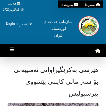
هه‌ینی
سه‌ره‌تا
په‌یوه‌ندی
16 گه‌لاوێژ2726
سازمانی خه‌بات ی
فارسی
English
کوردستانی
ئێران
هێرشی بەکرێگیراوانی ئەمنییه‌تی
بۆ سەر ماڵی کاپتنی پێشووی
پێرسپولیس