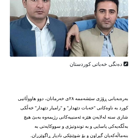
ده‌نگی خه‌باتی کوردستان
بەرەبەیانی ڕۆژی سێشەممە ٢٨ی خەرمانان، دوو هاووڵاتیی
کورد بە ناوەکانی "خەبات دێهدار" و "رامیار دێهدار" خەڵکی
شاری سنە لەلایەن هێزە ئەمنییەکانی رژیمەوە بەبێ هیچ
بەڵگەیەكی یاسایی و بە توندوتیژی و سووكایەتی بە
بنەماڵەكەیان گیراون و بۆ شوێنێکی نادیار ڕاگوێزران.