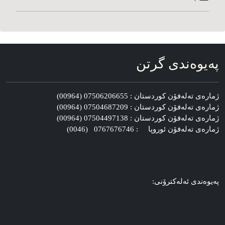
په‌یوه‌ندی گرتن
ژماره‌ی ته‌له‌فۆن کوردستان : 07506206655 (00964)
ژماره‌ی ته‌له‌فۆن کوردستان : 07504687209 (00964)
ژماره‌ی ته‌له‌فۆن کوردستان : 07504497138 (00964)
ژماره‌ی ته‌له‌فۆن ئوروپا : 0767676746 (0046)
په‌یوه‌ندی ئه‌له‌کترۆنی: