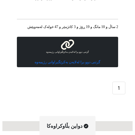
2 ساڵ و 10 مانگ و 19 ڕۆژ و 3 کاتژمێر و 47 خوله‌ک له‌مه‌وپێش‌
گرتنی دوو برا لەلایەن بەكرێگیراوانی رژیمەوە
گرتنی دوو برا لەلایەن بەكرێگیراوانی رژیمەوە
1
دواین بڵاوکراوه‌کا