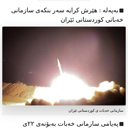
به‌په‌له‌ : هێرش کرایە سەر بنکەی سازمانی
خەباتی کوردستانی ئێران
سازمانی خەبات ی کوردستانی ئێران
پەیامی سازمانی خەبات بەبۆنەی ۲۲ی