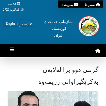
هه‌ینی
سه‌ره‌تا
په‌یوه‌ندی
16 گه‌لاوێژ2726
سازمانی خه‌بات ی
فارسی
English
کوردستانی
ئێران
گرتنی دوو برا لەلایەن
بەكرێگیراوانی رژیمەوە