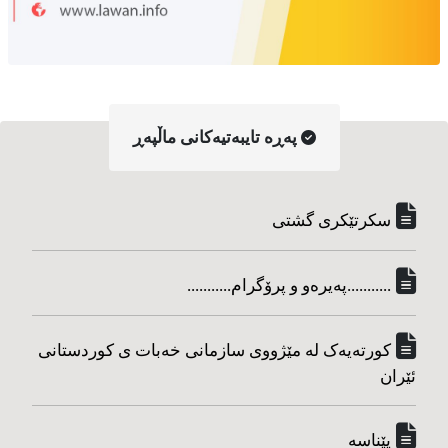
په‌ڕه‌ تایبه‌تیه‌کانی ماڵپه‌ڕ
سکرتێکری گشتی
...........په‌یره‌و و پرۆگرام...........
کورته‌یه‌ک له مێژووی سازمانی خه‌بات ی کوردستانی
ئێران
پێناسه‌