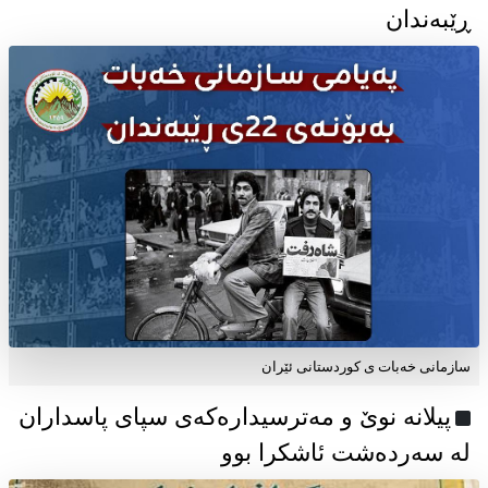
ڕێبەندان
سازمانی خەبات ی كوردستانی ئێران
پیلانە نوێ و مەترسیدارەکەی سپای پاسداران
لە سەردەشت ئاشکرا بوو