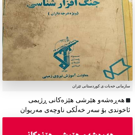
سازمانی خەبات ی كوردستانی ئێران
هەڕەشەو هێرشی هێزەکانی ڕژیمی
ئاخوندی بۆ سەر خەڵکی ناوچەی مەریوان