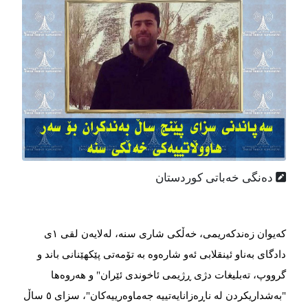
دەنگی خەباتی کوردستان
کەیوان زەندکەریمی، خەڵکی شاری سنە، لەلایەن لقی ١ی
دادگای بەناو ئینقلابی ئەو شارەوە بە تۆمەتی پێکهێنانی باند و
گرووپ، تەبلیغات دژی ڕژیمی ئاخوندی ئێران" و هەروەها
"بەشداریکردن لە ناڕەزانایەتییە جەماوەرییەکان"، سزای ٥ ساڵ