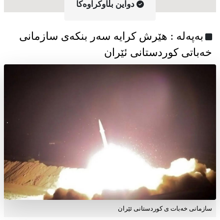
دواین بڵاوکراوه‌کا
به‌په‌له‌ : هێرش کرایە سەر بنکەی سازمانی
خەباتی کوردستانی ئێران
سازمانی خەبات ی کوردستانی ئێران