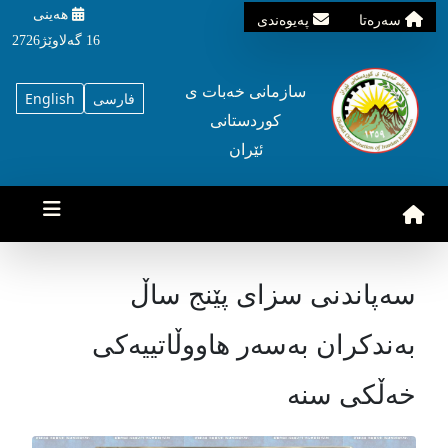
هه‌ینی
سه‌ره‌تا
په‌یوه‌ندی
16 گه‌لاوێژ2726
سازمانی خه‌بات ی
فارسی
English
کوردستانی
ئێران
سەپاندنی سزای پێنج ساڵ
بەندکران بەسەر هاووڵاتییەكی
خەڵکی سنە