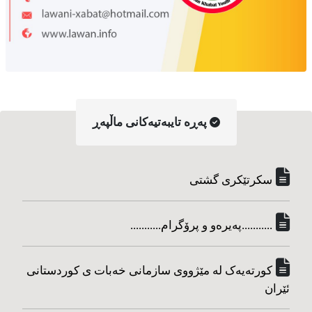
په‌ڕه‌ تایبه‌تیه‌کانی ماڵپه‌ڕ
سکرتێکری گشتی
...........په‌یره‌و و پرۆگرام...........
کورته‌یه‌ک له مێژووی سازمانی خه‌بات ی کوردستانی
ئێران