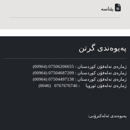
پێناسه‌
په‌یوه‌ندی گرتن
ژماره‌ی ته‌له‌فۆن کوردستان : 07506206655 (00964)
ژماره‌ی ته‌له‌فۆن کوردستان : 07504687209 (00964)
ژماره‌ی ته‌له‌فۆن کوردستان : 07504497138 (00964)
ژماره‌ی ته‌له‌فۆن ئوروپا : 0767676746 (0046)
په‌یوه‌ندی ئه‌له‌کترۆنی: