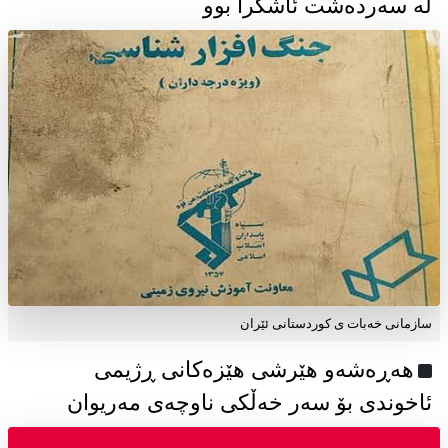
لە سەردەشت ئاشکرا بوو
سازمانی خەبات ی كوردستانی ئێران
هەڕەشەو هێرشی هێزەکانی ڕژیمی
ئاخوندی بۆ سەر خەڵکی ناوچەی مەریوان