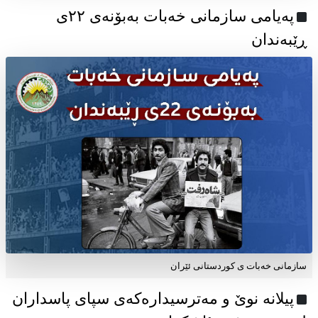
پەیامی سازمانی خەبات بەبۆنەی ۲۲ی
ڕێبەندان
سازمانی خەبات ی كوردستانی ئێران
پیلانە نوێ و مەترسیدارەکەی سپای پاسداران