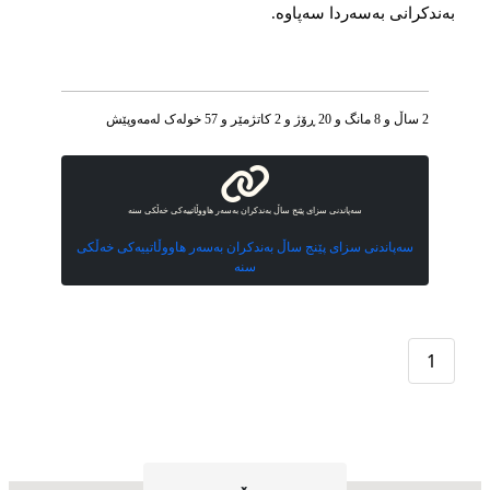
بەندکرانی بەسەردا سەپاوە.
2 ساڵ و 8 مانگ و 20 ڕۆژ و 2 کاتژمێر و 57 خوله‌ک له‌مه‌وپێش‌
سەپاندنی سزای پێنج ساڵ بەندکران بەسەر هاووڵاتییەكی خەڵکی سنە
سەپاندنی سزای پێنج ساڵ بەندکران بەسەر هاووڵاتییەكی خەڵکی
سنە
1