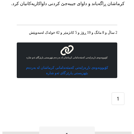
کرماشان ڕاگەیاند و داوای جیبەجێ کردنی داواکاریەکانیان کرد.
2 ساڵ و 8 مانگ و 19 ڕۆژ و 5 کاتژمێر و 42 خوله‌ک له‌مه‌وپێش‌
کۆبوونەوەی ناڕەزایەتی کەمئەندامانی کرماشان لە بەردەم بێهزیستی پارێزگای ئەو شارە
کۆبوونەوەی ناڕەزایەتی کەمئەندامانی کرماشان لە بەردەم
بێهزیستی پارێزگای ئەو شارە
1