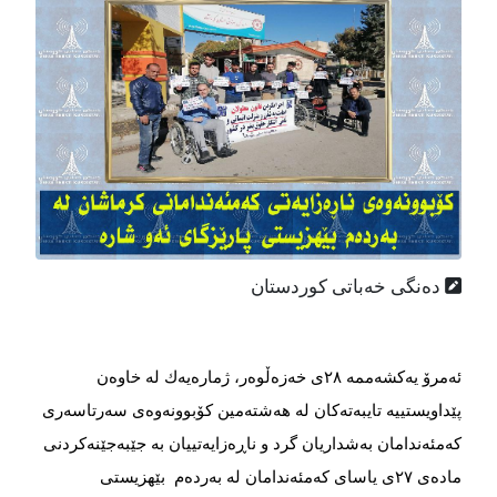
دەنگی خەباتی کوردستان
ئەمرۆ یەكشەممە ٢٨ی خەزەڵوەر، ژمارەیەك لە خاوەن
پێداویستییە تایبەتەکان لە هەشتەمین کۆبوونەوەی سەرتاسەری
کەمئەندامان بەشداریان گرد و ناڕەزایەتییان بە جێبەجێنەکردنی
مادەی ٢٧ی یاسای کەمئەندامان لە بەردەم بێهزیستی