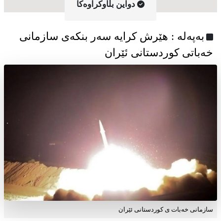
دواین بڵاوکراوه‌کا
به‌په‌له‌ : هێرش کرایە سەر بنکەی سازمانی
خەباتی کوردستانی ئێران
سازمانی خەبات ی کوردستانی ئێران