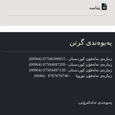
پێناسه‌
په‌یوه‌ندی گرتن
ژماره‌ی ته‌له‌فۆن کوردستان : 07506206655 (00964)
ژماره‌ی ته‌له‌فۆن کوردستان : 07504687209 (00964)
ژماره‌ی ته‌له‌فۆن کوردستان : 07504497138 (00964)
ژماره‌ی ته‌له‌فۆن ئوروپا : 0767676746 (0046)
په‌یوه‌ندی ئه‌له‌کترۆنی: