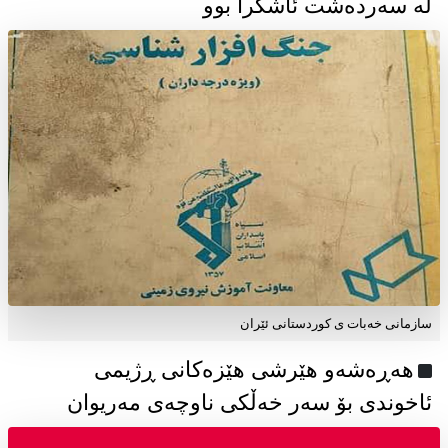
لە سەردەشت ئاشکرا بوو
سازمانی خەبات ی كوردستانی ئێران
هەڕەشەو هێرشی هێزەکانی ڕژیمی
ئاخوندی بۆ سەر خەڵکی ناوچەی مەریوان