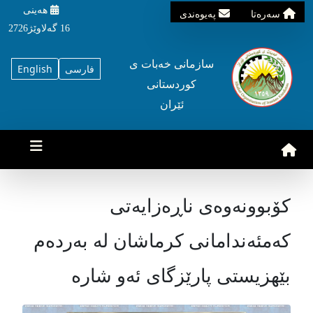
هه‌ینی
سه‌ره‌تا
په‌یوه‌ندی
16 گه‌لاوێژ2726
سازمانی خه‌بات ی
فارسی
English
کوردستانی
ئێران
کۆبوونەوەی ناڕەزایەتی
کەمئەندامانی کرماشان لە بەردەم
بێهزیستی پارێزگای ئەو شارە