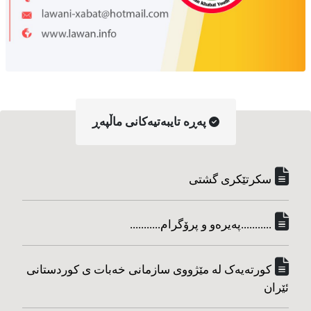
په‌ڕه‌ تایبه‌تیه‌کانی ماڵپه‌ڕ
سکرتێکری گشتی
...........په‌یره‌و و پرۆگرام...........
کورته‌یه‌ک له مێژووی سازمانی خه‌بات ی کوردستانی
ئێران