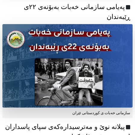
پەیامی سازمانی خەبات بەبۆنەی ۲۲ی
ڕێبەندان
سازمانی خەبات ی كوردستانی ئێران
پیلانە نوێ و مەترسیدارەکەی سپای پاسداران