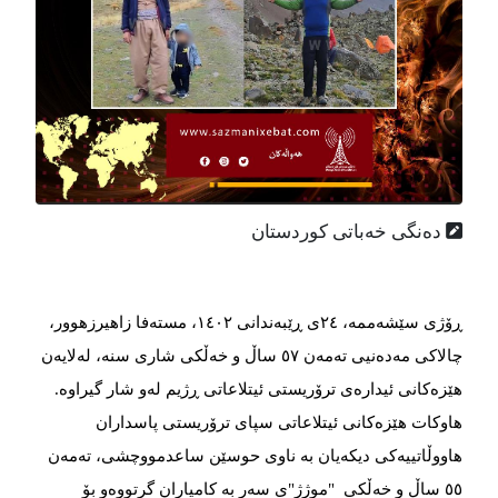
دەنگی خەباتی کوردستان
ڕۆژی سێشەممە، ٢٤ی ڕێبەندانی ١٤٠٢، مستەفا زاهیرزهوور،
چالاکی مەدەنیی تەمەن ٥٧ ساڵ و خەڵکی شاری سنە، لەلایەن
هێزەکانی ئیدارەی ترۆریستی ئیتلاعاتی ڕژیم لەو شار گیراوه.
هاوکات هێزەکانی ئیتلاعاتی سپای ترۆریستی پاسداران
هاووڵاتییەکی دیکەیان بە ناوی حوسێن ساعدمووچشی، تەمەن
٥٥ ساڵ و خەڵکی "موژژ"ی سەر بە کامیاران گرتووەو بۆ