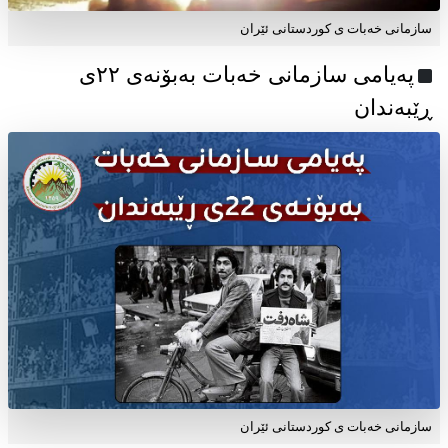
سازمانی خەبات ی کوردستانی ئێران
پەیامی سازمانی خەبات بەبۆنەی ۲۲ی
ڕێبەندان
سازمانی خەبات ی كوردستانی ئێران