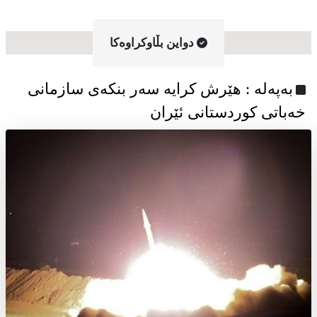
دواین بڵاوکراوه‌کا
به‌په‌له‌ : هێرش کرایە سەر بنکەی سازمانی
خەباتی کوردستانی ئێران