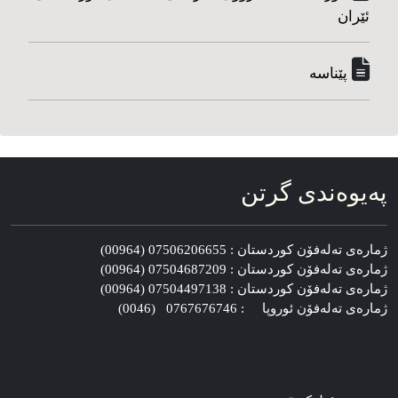
ئێران
پێناسه‌
په‌یوه‌ندی گرتن
ژماره‌ی ته‌له‌فۆن کوردستان : 07506206655 (00964)
ژماره‌ی ته‌له‌فۆن کوردستان : 07504687209 (00964)
ژماره‌ی ته‌له‌فۆن کوردستان : 07504497138 (00964)
ژماره‌ی ته‌له‌فۆن ئوروپا : 0767676746 (0046)