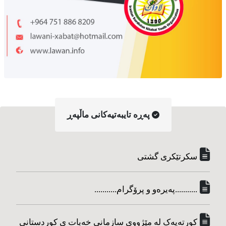
په‌ڕه‌ تایبه‌تیه‌کانی ماڵپه‌ڕ
سکرتێکری گشتی
...........په‌یره‌و و پرۆگرام...........
کورته‌یه‌ک له مێژووی سازمانی خه‌بات ی کوردستانی