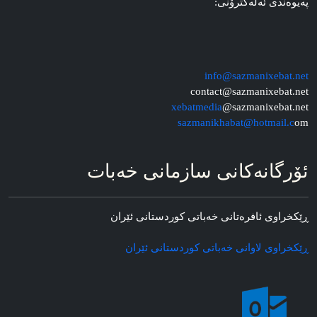
په‌یوه‌ندی ئه‌له‌کترۆنی:
info@sazmanixebat.net
contact@sazmanixebat.net
xebatmedia
@sazmanixebat.net
sazmanikhabat@hotmail.c
om
ئۆرگانه‌کانی سازمانی خه‌بات
ڕێکخراوی ئافره‌تانی خه‌باتی کوردستانی ئێران
ڕێکخراوی لاوانی خه‌باتی کوردستانی ئێران