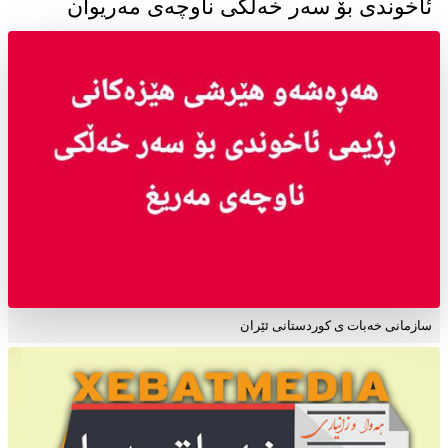
ئاخوندی بۆ سەر خەڵکی ناوچەی مەریوان
سازمانی خەبات ی کوردستانی ئێران