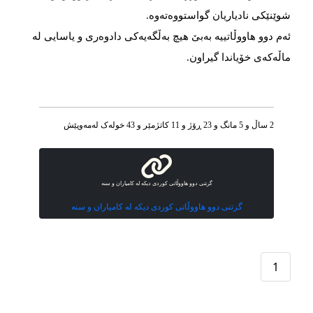
شوێنێکی نادیاریان گواستووەتەوە.
ئەم دوو هاووڵاتییە بەبێ هیچ بەڵگەیەکی دادوەری و یاسایی لە
ماڵەکەی خۆیاندا گیراون.
2 ساڵ و 5 مانگ و 23 ڕۆژ و 11 کاتژمێر و 43 خوله‌ک له‌مه‌وپێش‌
گرتنی دوو هاووڵاتی کوردی دیکە لە کامیاران و سنە
گرتنی دوو هاووڵاتی کوردی دیکە لە کامیاران و سنە
1