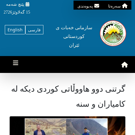
پێنچ شه‌مه‌
سه‌ره‌تا
په‌یوه‌ندی
15 گه‌لاوێژ2726
سازمانی خه‌بات ی
فارسی
English
کوردستانی
ئێران
گرتنی دوو هاووڵاتی کوردی دیکە لە
کامیاران و سنە