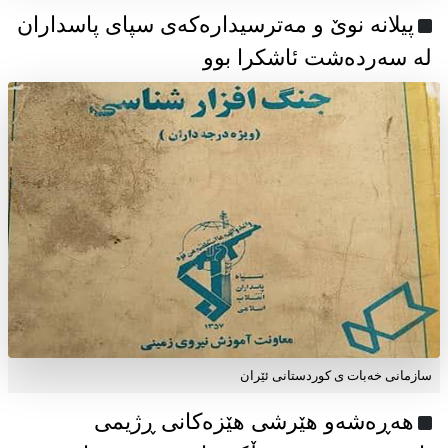
پیلانە نوێ و مەترسیدارەکەی سپای پاسداران
لە سەردەشت ئاشکرا بوو
سازمانی خەبات ی كوردستانی ئێران
هەڕەشەو هێرشی هێزەکانی ڕژیمی