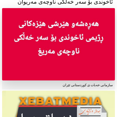
ئاخوندی بۆ سەر خەڵکی ناوچەی مەریوان
سازمانی خەبات ی کوردستانی ئێران