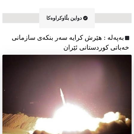
دواین بڵاوکراوه‌کا
به‌په‌له‌ : هێرش کرایە سەر بنکەی سازمانی
خەباتی کوردستانی ئێران