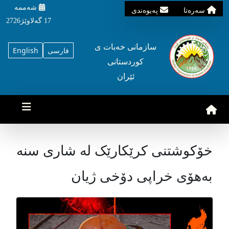
شه‌ممه‌
سه‌ره‌تا
په‌یوه‌ندی
17 گه‌لاوێژ2726
سازمانی خه‌بات ی
فارسی
English
کوردستانی
ئێران
خۆکوشتنی کرێکارێک لە شاری سنە
بەهۆی خراپی دۆخی ژیان