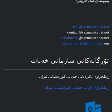
په‌یوه‌ندی ئه‌له‌کترۆنی:
info@sazmanixebat.net
contact@sazmanixebat.net
xebatmedia
@sazmanixebat.net
sazmanikhabat@hotmail.c
om
ئۆرگانه‌کانی سازمانی خه‌بات
ڕێکخراوی ئافره‌تانی خه‌باتی کوردستانی ئێران
ڕێکخراوی لاوانی خه‌باتی کوردستانی ئێران