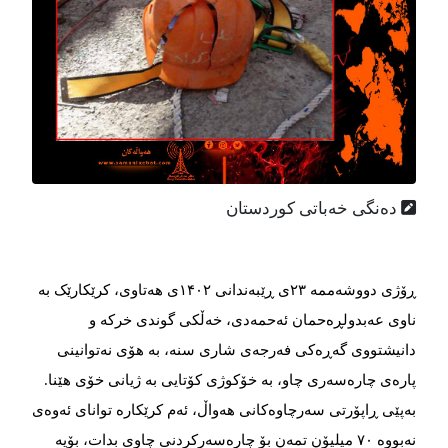
دەنگی خەباتی کوردستان
ڕۆژی دووشەممە ۲۳ی ڕێبەندانی ۱۴۰۲ی هەتاوی، کرێکارێک بە
ناوی عەبدولڕەحمان ئەحمەدی، خەڵکی گوندی خركە و
دانیشتووی گەڕەکی فەرجەی شاری سنە، بە هۆی نەتوانینی
پارەی چارەسەری چاو، بە خۆکوژی کۆتایی بە ژیانی خۆی هێنا.
بەپێی ڕاپۆرتی سەرچاوەكانی هەواڵ، ئەم کرێکارە توانای ئەوەی
نەبووە ٧٠ میلیۆن تمەن بۆ چارەسەرکردنی چاوی بدات، بۆیە