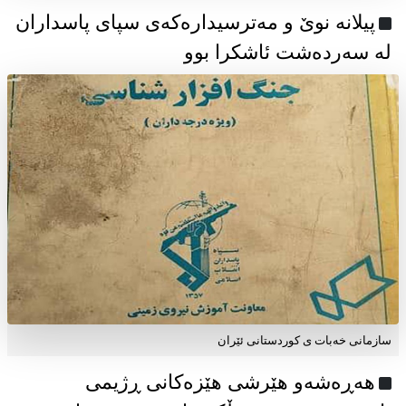
پیلانە نوێ و مەترسیدارەکەی سپای پاسداران
لە سەردەشت ئاشکرا بوو
سازمانی خەبات ی كوردستانی ئێران
هەڕەشەو هێرشی هێزەکانی ڕژیمی