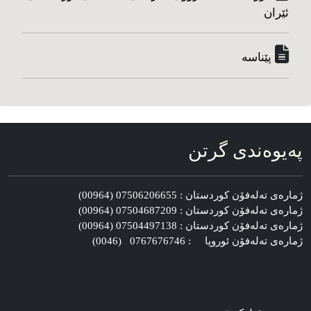
ئێران
پێناسه‌
په‌یوه‌ندی گرتن
ژماره‌ی ته‌له‌فۆن کوردستان : 07506206655 (00964)
ژماره‌ی ته‌له‌فۆن کوردستان : 07504687209 (00964)
ژماره‌ی ته‌له‌فۆن کوردستان : 07504497138 (00964)
ژماره‌ی ته‌له‌فۆن ئوروپا : 0767676746 (0046)