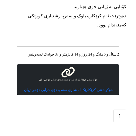
کۆتایی بە ژیانی خۆی هێناوە.
دەوترێت ئەم کرێکارە باوک و سەرپەرشتیاری کوڕێکی
کەمئەندام بووە.
2 ساڵ و 5 مانگ و 24 ڕۆژ و 14 کاتژمێر و 37 خوله‌ک له‌مه‌وپێش‌
خۆکوشتنی کرێکارێک لە شاری سنە بەهۆی خراپی دۆخی ژیان
خۆکوشتنی کرێکارێک لە شاری سنە بەهۆی خراپی دۆخی ژیان
1