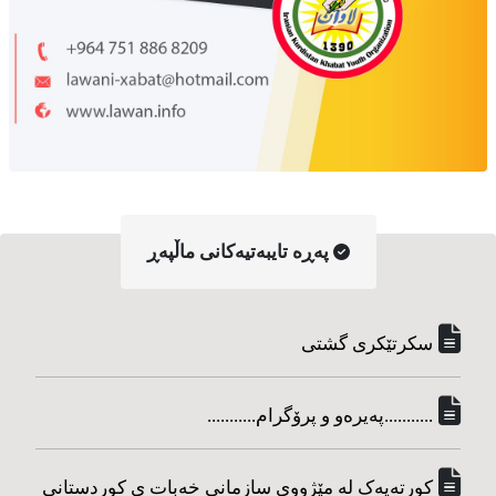
په‌ڕه‌ تایبه‌تیه‌کانی ماڵپه‌ڕ
سکرتێکری گشتی
...........په‌یره‌و و پرۆگرام...........
کورته‌یه‌ک له مێژووی سازمانی خه‌بات ی کوردستانی