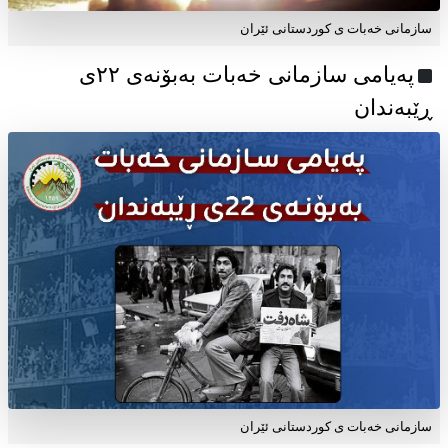
سازمانی خەبات ی کوردستانی ئێران
پەیامی سازمانی خەبات بەبۆنەی ۲۲ی
ڕێبەندان
سازمانی خەبات ی كوردستانی ئێران