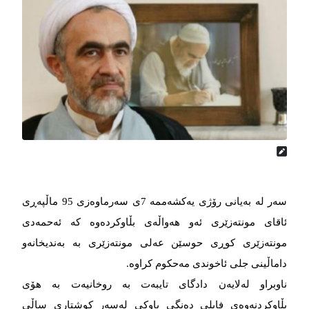
سەر لە بەیانی رۆژی یەکشەممە 7ی سەرماوەزی 95 ماڵپەڕی
ئاقای مونتەزێری ئەو هەواڵەی بڵاوکردەوە کە ئەحمەدی
مونتەزێری کوڕی حوسێن عەلی مونتەزێری بە بەندیخانەو
داماڵینی جلی ئاخوندی مەحکوم کراوە.
ناوبراو لەلایەن دادگای تایبەت بە روخانیەت بە هۆی
بڵاوکردنەوەی فایلی دەنگی باوکی لەسەر کوشتاری ساڵی