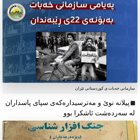
سازمانی خەبات ی كوردستانی ئێران
پیلانە نوێ و مەترسیدارەکەی سپای پاسداران
لە سەردەشت ئاشکرا بوو