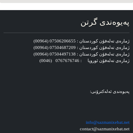
په‌یوه‌ندی گرتن
ژماره‌ی ته‌له‌فۆن کوردستان : 07506206655 (00964)
ژماره‌ی ته‌له‌فۆن کوردستان : 07504687209 (00964)
ژماره‌ی ته‌له‌فۆن کوردستان : 07504497138 (00964)
ژماره‌ی ته‌له‌فۆن ئوروپا : 0767676746 (0046)
په‌یوه‌ندی ئه‌له‌کترۆنی:
info@sazmanixebat.net
contact@sazmanixebat.net