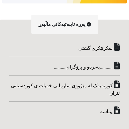
په‌ڕه‌ تایبه‌تیه‌کانی ماڵپه‌ڕ
سکرتێکری گشتی
...........په‌یره‌و و پرۆگرام...........
کورته‌یه‌ک له مێژووی سازمانی خه‌بات ی کوردستانی
ئێران
پێناسه‌