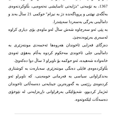
1367، بە تۆمەتی "دژایەتی ئاسایشی نەتەوەیی، بڵاوکردنەوەی
بەڵگەی نهێنی و پروپاگەندە دژ بە نیزام" حوکمی 21 ساڵ بەند و
داماڵینی بەرگی بەسەردا سەپێندرا.
بە پێی ئەو سەرچاوە شەش ساڵ لەو ماوەی بۆی دیاری کراوە
لەسەری بەرێوەدەچێ.
دەزگای قەزایی ئاخوندان هەروەها ئەحمەدی مونتەزێری بە
داماڵینی جلی ئاخوندی مەحکوم کردوە بەڵام بەهۆی ئەوەی
خانەوادە شەهیدە، ئەو حوکمە بۆ ناوبراو 3 ساڵ دوا دەکەوێ.
بڵاوکردەوەی فایلی دەنگی مونتەزێری سەبارەت بە کوشتاری
بەندکراوانی سیاسی بە فەرمانی خومەینی، کە ناوبراو ئەو
کردەوەی رژێمی بە گەورەترین جینایەتی دەسەڵاتی ئاخوندان
ئەژمار کردبوو، شەپۆلێکی بەرفراوانی ناڕەزایەتی لە نێوخۆی
دەسەڵات لێکەوتەوە.