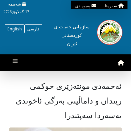
شه‌ممه‌
سه‌ره‌تا
په‌یوه‌ندی
17 گه‌لاوێژ2726
سازمانی خه‌بات ی
فارسی
English
کوردستانی
ئێران
ئەحمەدی مونتەزێری حوکمی
زیندان و داماڵینی بەرگی ئاخوندی
بەسەردا سەپێندرا