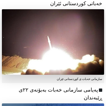
خەباتی کوردستانی ئێران
سازمانی خەبات ی کوردستانی ئێران
پەیامی سازمانی خەبات بەبۆنەی ۲۲ی
ڕێبەندان