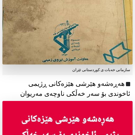
سازمانی خەبات ی كوردستانی ئێران
هەڕەشەو هێرشی هێزەکانی ڕژیمی
ئاخوندی بۆ سەر خەڵکی ناوچەی مەریوان