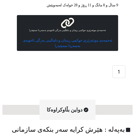
9 ساڵ و 8 مانگ و 11 ڕۆژ و 28 خوله‌ک له‌مه‌وپێش‌
ئەحمەدی مونتەزێری حوکمی زیندان و داماڵینی بەرگی ئاخوندی بەسەردا سەپێندرا
ئەحمەدی مونتەزێری حوکمی زیندان و داماڵینی بەرگی ئاخوندی
بەسەردا سەپێندرا
1
دواین بڵاوکراوه‌کا
به‌په‌له‌ : هێرش کرایە سەر بنکەی سازمانی