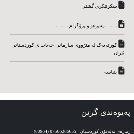
سکرتێکری گشتی
...........په‌یره‌و و پرۆگرام...........
کورته‌یه‌ک له مێژووی سازمانی خه‌بات ی کوردستانی
ئێران
پێناسه‌
په‌یوه‌ندی گرتن
ژماره‌ی ته‌له‌فۆن کوردستان : 07506206655 (00964)