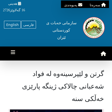
هه‌ینی
سه‌ره‌تا
په‌یوه‌ندی
16 گه‌لاوێژ2726
سازمانی خه‌بات ی
فارسی
English
کوردستانی
ئێران
گرتن و لێپرسینەوه لە فواد
شەعبانی چالاکی ژینگە پارێزی
خەڵکی سنە