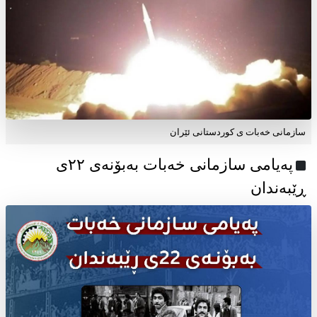
سازمانی خەبات ی کوردستانی ئێران
پەیامی سازمانی خەبات بەبۆنەی ۲۲ی
ڕێبەندان