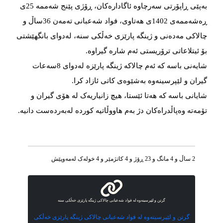
بەپێی ڕاپۆرتی سەرچاوە ئاگادارەکان، ڕۆژی پێنج شەممە 25ی
ڕەشەممەی 1402ی هەتاوی، فواد شەعبانی تەمەن 36ساڵ و
چالاکی مەدەنی و ژینگە پارێزی خەڵکی سنە، لەدوای بانگهێشتی
بۆ ئیتلاعاتی ترۆریستی ئەم شارە گیراوە.
شایەنی باسە کە ئەم چالاکە ژینگە پارێزە لەدوای 8سەعات
گیران و لێپرسینەوە بەشێوەی کاتی ئازاد کرا.
شایانی باسە کە هەتا ئێستا، هیچ زانیاریەک لە هۆی گیران و
تۆمەتە وەپاڵدراەکان دژ بەم هاووڵاتیە کوردە لەبەردەست دانیە.
2 ساڵ و 4 مانگ و 23 ڕۆژ و 4 کاتژمێر و 4 خوله‌ک له‌مه‌وپێش‌
گرتن و لێپرسینەوه لە فواد شەعبانی چالاکی ژینگە پارێزی خەڵکی سنە
گرتن و لێپرسینەوه لە فواد شەعبانی چالاکی ژینگە پارێزی خەڵکی