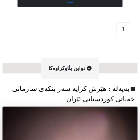
سنە
1
دواین بڵاوکراوه‌کا
به‌په‌له‌ : هێرش کرایە سەر بنکەی سازمانی
خەباتی کوردستانی ئێران