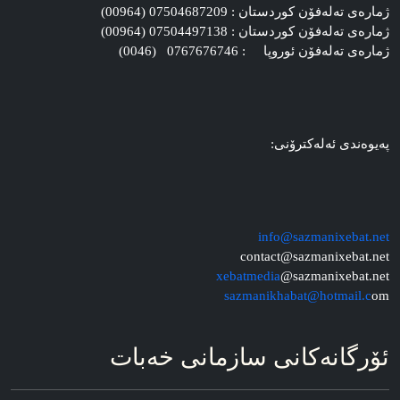
ژماره‌ی ته‌له‌فۆن کوردستان : 07504687209 (00964)
ژماره‌ی ته‌له‌فۆن کوردستان : 07504497138 (00964)
ژماره‌ی ته‌له‌فۆن ئوروپا : 0767676746 (0046)
په‌یوه‌ندی ئه‌له‌کترۆنی:
info@sazmanixebat.net
contact@sazmanixebat.net
xebatmedia
@sazmanixebat.net
sazmanikhabat@hotmail.c
om
ئۆرگانه‌کانی سازمانی خه‌بات