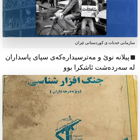
سازمانی خەبات ی كوردستانی ئێران
پیلانە نوێ و مەترسیدارەکەی سپای پاسداران
لە سەردەشت ئاشکرا بوو