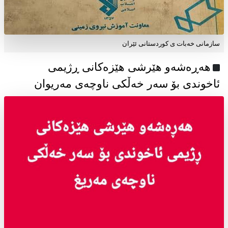
سازمانی خەبات ی كوردستانی ئێران
هەڕەشەو هێرشی هێزەکانی ڕژیمی
ئاخوندی بۆ سەر خەڵکی ناوچەی مەریوان