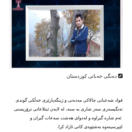
دەنگی خەباتی کوردستان
فواد شەعبانی چالاکی مەدەنی و ژینگەپارێزی خەڵکی گوندی
تەنگیسەری سەر شاری بە سنە، لە لایەن ئیتلاعاتی ترۆریستی
ئەم شارە گیراوە و لەدوای هەشت سەعات گیران و
لێپرسینەوە بەشێوەی کاتی ئازاد کرا.