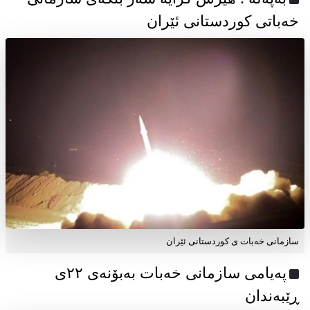
خەباتی کوردستانی ئێران
سازمانی خەبات ی کوردستانی ئێران
پەیامی سازمانی خەبات بەبۆنەی ۲۲ی
ڕێبەندان