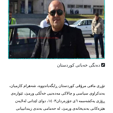
دەنگی خەباتی کوردستان
تۆڕی مافی مرۆڤی کوردستان ڕایگەیاندووە، شەهرام کازمیان،
بەندکراوی سیاسی و چالاکی مەدەنیی خەڵکی ورمێ، ئێوارەی
ڕۆژی یەکشەممە ٦ی جۆزەردان١٤٠٣، دوای لێدانی لەلایەن
هێزەکانی بەندیخانەی ورمێ، لە حەمامی بەندی زیندانییانی