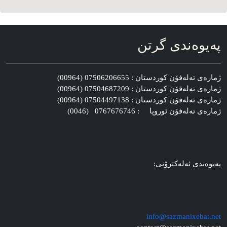
په‌یوه‌ندی گرتن
ژماره‌ی ته‌له‌فۆن کوردستان : 07506206655 (00964)
ژماره‌ی ته‌له‌فۆن کوردستان : 07504687209 (00964)
ژماره‌ی ته‌له‌فۆن کوردستان : 07504497138 (00964)
ژماره‌ی ته‌له‌فۆن ئوروپا : 0767676746 (0046)
په‌یوه‌ندی ئه‌له‌کترۆنی:
info@sazmanixebat.net