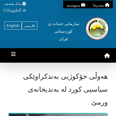
یه‌ک شه‌مه‌
سه‌ره‌تا
په‌یوه‌ندی
18 گه‌لاوێژ2726
سازمانی خه‌بات ی
فارسی
English
کوردستانی
ئێران
هەوڵی خۆكوژیی بەندکراوێکی
سیاسیی کورد لە بەندیخانەی
ورمێ