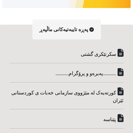
په‌ڕه‌ تایبه‌تیه‌کانی ماڵپه‌ڕ
سکرتێکری گشتی
...........په‌یره‌و و پرۆگرام...........
کورته‌یه‌ک له مێژووی سازمانی خه‌بات ی کوردستانی
ئێران
پێناسه‌