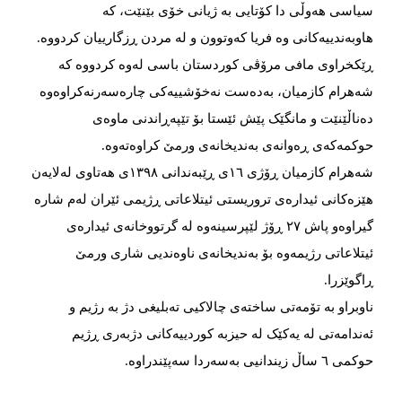
سیاسی هەوڵی دا کۆتایی بە ژیانی خۆی بێنێت، کە
هاوبەندییەکانی وە فریا کەوتوون و لە مردن ڕزگارییان کردووە.
ڕێکخراوی مافی مرۆڤی کوردستان باسی لەوە کردووە کە
شەهرام کازمیان، بەدەست نەخۆشییەکی چارەسەرنەکراوەوە
دەناڵێنێت و مانگێک پێش ئێستا بۆ تێپەڕاندنی ماوەی
حوکمەکەی ڕەوانەی بەندیخانەی ورمێ کراوەتەوە.
شەهرام کازمیان ڕۆژی ١٦ی ڕێبەندانی ١٣٩٨ی هەتاوی لەلایەن
هێزەکانی ئیدارەی تروریستی ئیتلاعاتی ڕژیمی ئێران لەم شارە
گیراوەو پاش ٢٧ ڕۆژ لێپرسینەوە لە گرتووخانەی ئیدارەی
ئیتلاعاتی رژیمەوە بۆ بەندیخانەی ناوەندیی شاری ورمێ
ڕاگوێزرا.
ناوبراو بە تۆمەتی ساختەی چالاکیی تەبلیغی دژ بە رژیم و
ئەندامەتی لە یەکێک لە حیزبە کوردییەکانی دژبەری ڕژیم
حوکمی ٦ ساڵ زیندانیی بەسەردا سەپێندراوە.