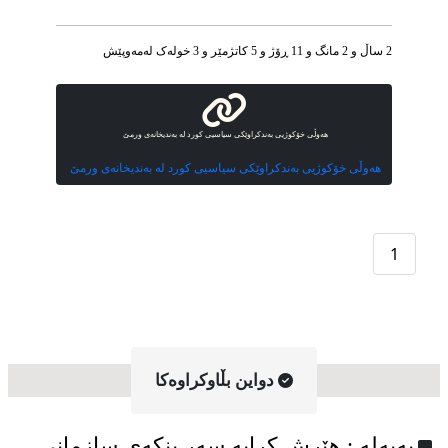
2 ساڵ و 2 مانگ و 11 ڕۆژ و 5 کاتژمێر و 3 خوله‌ک له‌مه‌وپێش‌
هەوڵی خۆكوژیی بەندکراوێکی سیاسیی کورد لە بەندیخانەی ورمێ
هەوڵی خۆكوژیی بەندکراوێکی سیاسیی کورد لە بەندیخانەی ورمێ
1
دواین بڵاوکراوه‌کا
به‌په‌له‌ : هێرش کرایە سەر بنکەی سازمانی