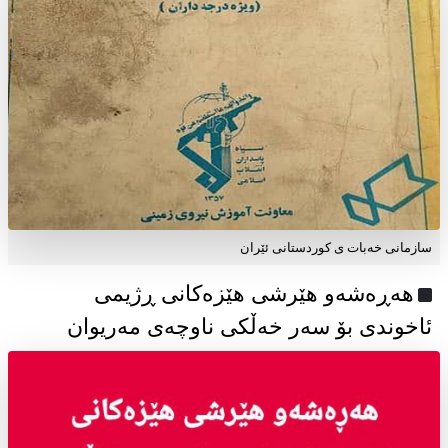
سازمانی خەبات ی كوردستانی ئێران
هەڕەشەو هێرشی هێزەکانی ڕژیمی
ئاخوندی بۆ سەر خەڵکی ناوچەی مەریوان