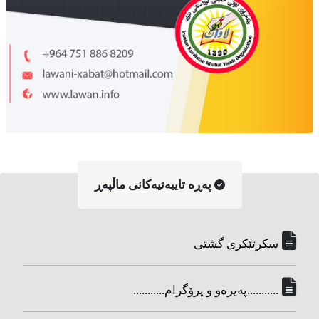
په‌ڕه‌ تایبه‌تیه‌کانی ماڵپه‌ڕ
سکرتێکری گشتی
...........په‌یره‌و و پرۆگرام...........