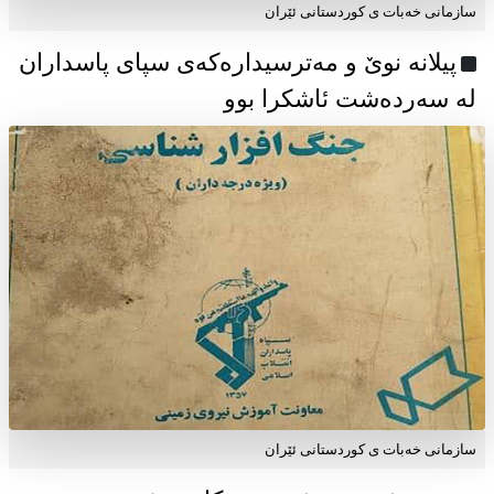
سازمانی خەبات ی كوردستانی ئێران
پیلانە نوێ و مەترسیدارەکەی سپای پاسداران
لە سەردەشت ئاشکرا بوو
سازمانی خەبات ی كوردستانی ئێران