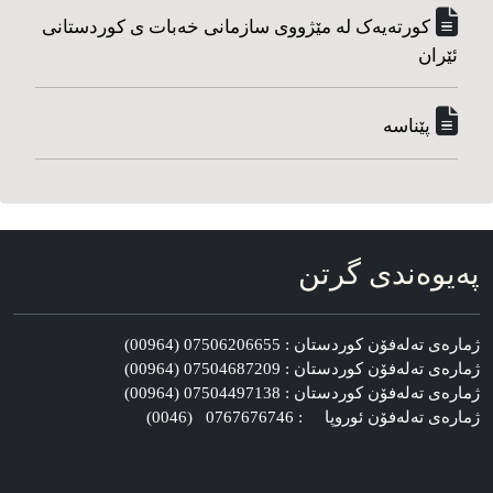
کورته‌یه‌ک له مێژووی سازمانی خه‌بات ی کوردستانی
ئێران
پێناسه‌
په‌یوه‌ندی گرتن
ژماره‌ی ته‌له‌فۆن کوردستان : 07506206655 (00964)
ژماره‌ی ته‌له‌فۆن کوردستان : 07504687209 (00964)
ژماره‌ی ته‌له‌فۆن کوردستان : 07504497138 (00964)
ژماره‌ی ته‌له‌فۆن ئوروپا : 0767676746 (0046)