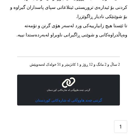
كردنی بۆ ئیدارەی تروریستی ئیتلاعاتی سپای پاسداران گیراوە و
بۆ شوێنێکی نادیار ڕاگوێزرا.
تا ئێستا هیچ زانیارییەکی ورد لەسەر هۆی گرتن و تۆمەتە
وەپاڵدراوەكانی و شوێنی ڕاگیرانی ناوبراو لەبەردەستدا نییە.
2 ساڵ و 2 مانگ و 12 ڕۆژ و 1 کاتژمێر و 51 خوله‌ک له‌مه‌وپێش‌
گرتنی چەند هاووڵاتی لە شارەکانی کوردستان
گرتنی چەند هاووڵاتی لە شارەکانی کوردستان
1