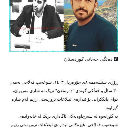
دەنگی خەباتی کوردستان
ڕۆژی سێشەممە ٨ی جۆزەردان١٤٠٣، شوعەیب فەلاحی تەمەن
٣٠ ساڵ و خەڵکی گوندی "دەرەتفێ" نزیک لە شاری مەریوان،
دوای بانگکرانی بۆ ئیدارەی ئیتلاعات تروریستی رژیم لەم شارە
گیراوە.
بە گێڕانەوە لە سەرچاوەیەکی ئاگاداری نزیک لە خانەوادەی
شوعەیب فەلاحی، هێزەکانی ئیدارەی ئیتلاعات تروریستی رژیم