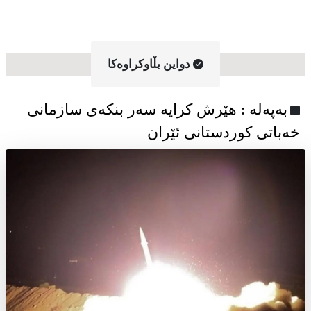
دواین بڵاوکراوه‌کا
به‌په‌له‌ : هێرش کرایە سەر بنکەی سازمانی
خەباتی کوردستانی ئێران