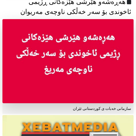
هەڕەشەو هێرشی هێزەکانی ڕژیمی
ئاخوندی بۆ سەر خەڵکی ناوچەی مەریوان
سازمانی خەبات ی کوردستانی ئێران