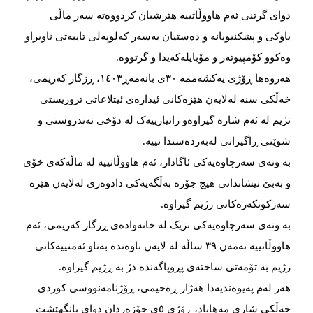
دوای گرتنی ئەم هاووڵاتییە هێرشیان کردووەتە سەر ماڵی
باوکی و پشکنیویانە و دەستیان بەسەر کەلوپەلی تایبەتی ناوبراو
وەکوو کۆمپیوتەر و مۆبایلەکەیدا و گرتووە.
هەروەها ڕۆژی یەکشەممە ٣٠ی بانەمەڕ١٤٠٣، ڕزگار کەریمی،
خەڵکی سنە لەلایەن هێزەکانی ئیدارەی ئیتلاعاتی تروریستی
تژیم لە ئەم شارە گیراوەو زانیارییەک لە دۆخی تەندروستی و
شوێنی ڕاگیرانی لەبەردەستدا نییە.
بە وتەی سەرچاوەیەکی ئاگادار، ئەم هاووڵاتییە لە ماڵەکەی خۆی
و بەبێ نیشاندانی هیچ جۆرە بەڵگەیەکی دادوەری لەلایەن هێزە
سەرکوتکەرەکانی رژیم گیراوە.
بە وتەی سەرچاوەیەکی نزیک لە خانەوادەی ڕزگار کەریمی، ئەم
هاووڵاتییە تەمەن ٣٩ ساڵە لە لایەن ناوەندە بەناو ئەمنییەکانی
رژیم بە تۆمەتی ساختەی پڕوپاگەندە دژ بە ڕژیم گیراوە.
هەر لەم پەیوەندیەدا هەژار ڕەحیمی، ڕۆژنامەنووسی کوردی
خەڵکی شاری مەهاباد، ڕۆژی ٥ی جۆزەردان دوای بانگهێشت