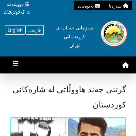
دووشه‌مه‌‌
سه‌ره‌تا
په‌یوه‌ندی
19 گه‌لاوێژ2726
سازمانی خه‌بات ی
فارسی
English
کوردستانی
ئێران
گرتنی چەند هاووڵاتی لە شارەکانی
کوردستان