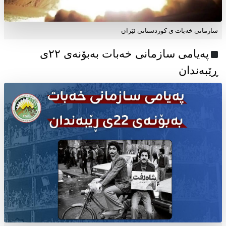
سازمانی خەبات ی کوردستانی ئێران
پەیامی سازمانی خەبات بەبۆنەی ۲۲ی
ڕێبەندان