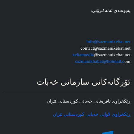
په‌یوه‌ندی ئه‌له‌کترۆنی:
info@sazmanixebat.net
contact@sazmanixebat.net
xebatmedia
@sazmanixebat.net
sazmanikhabat@hotmail.c
om
ئۆرگانه‌کانی سازمانی خه‌بات
ڕێکخراوی ئافره‌تانی خه‌باتی کوردستانی ئێران
ڕێکخراوی لاوانی خه‌باتی کوردستانی ئێران