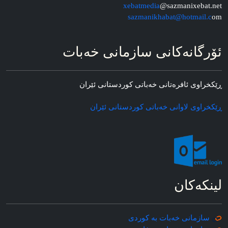
xebatmedia
@sazmanixebat.net
sazmanikhabat@hotmail.c
om
ئۆرگانه‌کانی سازمانی خه‌بات
ڕێکخراوی ئافره‌تانی خه‌باتی کوردستانی ئێران
ڕێکخراوی لاوانی خه‌باتی کوردستانی ئێران
لینکه‌کان
سازمانی خه‌بات به کوردی