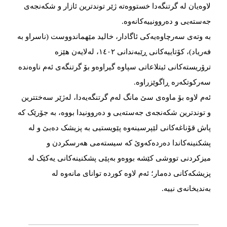
لاوەیان لە گرتنگەدا خستووەتە ژێر توندترین ئازار و شکەنجەی
جەستەیی و دەروونییەکانەوە.
بە وتەی سەرچاوەیەکی ئاگادار، خالید مێهماندووست (ناسراو بە
فەریاد)، کۆتاییەکانی ڕێبەندانی ١٤٠٢، لەلایەن هێزە
ترۆریستەکانی ئیتلاعاتی سپاوە گیراوەو بۆ گرتنگەی ئەم ناوەندە
سەرکوتکەرە ڕاگوێزراوە.
ئەم لاوە بۆ ماوەی سێ مانگ لەم گرتنگەیەدا، لەژێر سەختترین
و توندترین شکەنجەی جەستەیی و دەروونیدا بووە، بە جۆرێک کە
پاش قۆناغەکانی لێپرسینەوە پێویستیی بە پزیشک دەبێ و لە
پشکنینەکاندا دەردەکەوێ کە سیستەمی هەرسکردن و
میزکردنی تووشی کێشە بووەو بەپێی پشکنینەکانی یەکێک لە
پزیشکەکانی دەمار؛ ئەم لاوە کوردە توانای مانەوە لە
بەندیخانەی نییە.