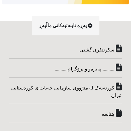
په‌ڕه‌ تایبه‌تیه‌کانی ماڵپه‌ڕ
سکرتێکری گشتی
...........په‌یره‌و و پرۆگرام...........
کورته‌یه‌ک له مێژووی سازمانی خه‌بات ی کوردستانی
ئێران
پێناسه‌