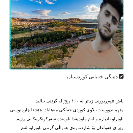
دەنگی خەباتی کوردستان
پاش تێپەڕبوونی زیاتر لە ١٠٠ ڕۆژ لە گرتنی خالید
مێهماندووست، لاوی کوردی خەڵکی مەهاباد، هێشتا چارەنوسی
ناوبراو نادیارە و لەم ماوەیەدا ناوەندە سەرکوتکرەکانی ڕژیم
وێڕای هەوڵدان بۆ شاردنەوەی هەواڵی گرتنی ناوبراو، ئەم