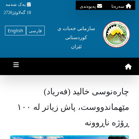
یه‌ک شه‌مه‌
سه‌ره‌تا
په‌یوه‌ندی
18 گه‌لاوێژ2726
سازمانی خه‌بات ی
فارسی
English
کوردستانی
ئێران
چارەنوسی خالید (فەریاد)
مێهماندووست، پاش زیاتر لە ١٠٠
ڕۆژە ناڕوونە