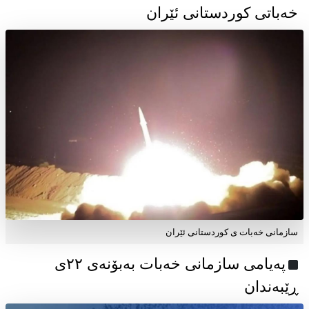
خەباتی کوردستانی ئێران
سازمانی خەبات ی کوردستانی ئێران
پەیامی سازمانی خەبات بەبۆنەی ۲۲ی
ڕێبەندان