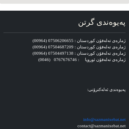
په‌یوه‌ندی گرتن
ژماره‌ی ته‌له‌فۆن کوردستان : 07506206655 (00964)
ژماره‌ی ته‌له‌فۆن کوردستان : 07504687209 (00964)
ژماره‌ی ته‌له‌فۆن کوردستان : 07504497138 (00964)
ژماره‌ی ته‌له‌فۆن ئوروپا : 0767676746 (0046)
په‌یوه‌ندی ئه‌له‌کترۆنی:
info@sazmanixebat.net
contact@sazmanixebat.net