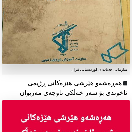
سازمانی خەبات ی كوردستانی ئێران
هەڕەشەو هێرشی هێزەکانی ڕژیمی
ئاخوندی بۆ سەر خەڵکی ناوچەی مەریوان