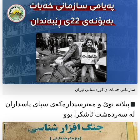
سازمانی خەبات ی كوردستانی ئێران
پیلانە نوێ و مەترسیدارەکەی سپای پاسداران
لە سەردەشت ئاشکرا بوو