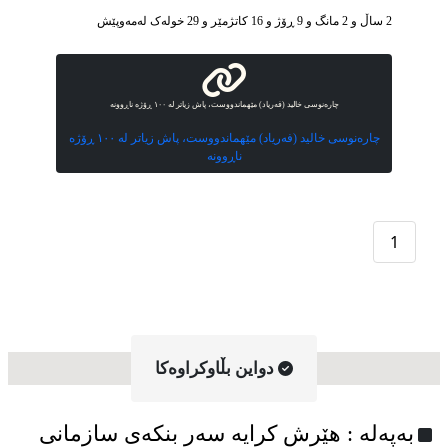
2 ساڵ و 2 مانگ و 9 ڕۆژ و 16 کاتژمێر و 29 خوله‌ک له‌مه‌وپێش‌
چارەنوسی خالید (فەریاد) مێهماندووست، پاش زیاتر لە ١٠٠ ڕۆژە ناڕوونە
چارەنوسی خالید (فەریاد) مێهماندووست، پاش زیاتر لە ١٠٠ ڕۆژە
ناڕوونە
1
دواین بڵاوکراوه‌کا
به‌په‌له‌ : هێرش کرایە سەر بنکەی سازمانی