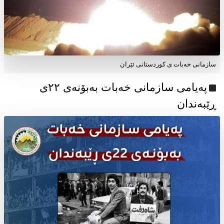
سازمانی خەبات ی کوردستانی ئێران
پەیامی سازمانی خەبات بەبۆنەی ۲۲ی
ڕێبەندان