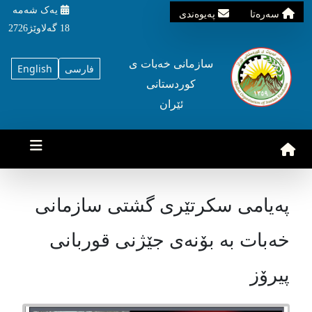
یه‌ک شه‌مه‌
سه‌ره‌تا
په‌یوه‌ندی
18 گه‌لاوێژ2726
سازمانی خه‌بات ی
فارسی
English
کوردستانی
ئێران
پەیامی سكرتێری گشتی سازمانی
خەبات بە بۆنەی جێژنی قوربانی
پیرۆز