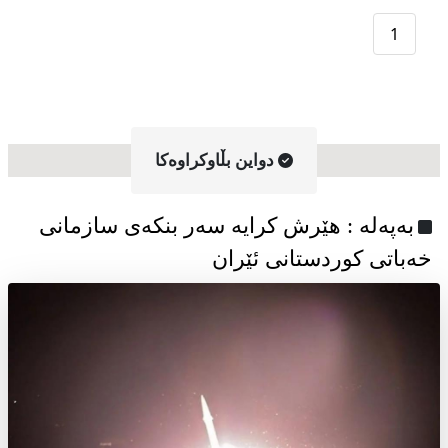
1
دواین بڵاوکراوه‌کا
به‌په‌له‌ : هێرش کرایە سەر بنکەی سازمانی
خەباتی کوردستانی ئێران