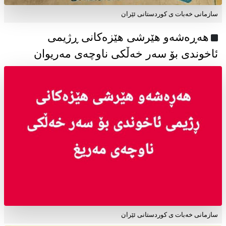
سازمانی خەبات ی كوردستانی ئێران
هەڕەشەو هێرشی هێزەکانی ڕژیمی
ئاخوندی بۆ سەر خەڵکی ناوچەی مەریوان
سازمانی خەبات ی کوردستانی ئێران