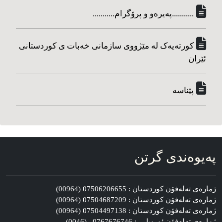
...........په‌یره‌و و پرۆگرام...........
کورته‌یه‌ک له مێژووی سازمانی خه‌بات ی کوردستانی
ئێران
پێناسه‌
په‌یوه‌ندی گرتن
ژماره‌ی ته‌له‌فۆن کوردستان : 07506206655 (00964)
ژماره‌ی ته‌له‌فۆن کوردستان : 07504687209 (00964)
ژماره‌ی ته‌له‌فۆن کوردستان : 07504497138 (00964)
ژماره‌ی ته‌له‌فۆن ئوروپا : 0767676746 (0046)