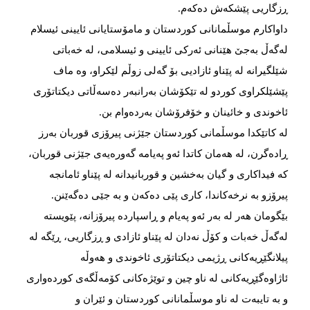
ڕزگاریی پێشكەش دەكەم.
داواكارم موسڵمانانی كوردستان و مامۆستایانی ئایینی ئیسلام
لەگەڵ بەجێ هێنانی ئەركی ئایینی و ئیسلامی، لە خەباتی
شێلگیرانە لە پێناو ئازادیی بۆ گەلی زوڵم لێكراو، وە ماف
پێشێلكراوی كوردو لە تێكۆشان بەرانبەر دەسەڵاتی دیكتاتۆری
ئاخوندی و خائینان و خۆفرۆشان بەردەوام بن.
لە كاتێكدا موسڵمانی كوردستان جێژنی پیرۆزی قوربان بەرز
ڕادەگرن، لە هەمان كاتدا ئەو پەیامە گەورەیەی جێژنی قوربان،
كە فیداكاری و گیان بەخشین و قوربانیدانە لە پێناو ئامانجە
پیرۆزو بە نرخەكاندا، كاری پێی دەكەن و بە جێی دەگەێنن.
بێگومان هەر لە بەر ئەو پەیام و ڕاسپاردە پیرۆزانە، پێویستە
لەگەڵ خەبات و كۆڵ نەدان لە پێناو ئازادی و ڕزگاریی، ڕێگە لە
پیلانگێڕیەكانی ڕژیمی دیكتاتۆری ئاخوندی و هەوڵە
ئاژاوەگێڕیەكانی لە ناو چین و توێژەكانی كۆمەڵگەی كوردەواری
و بە تایبەت لە ناو موسڵمانانی كوردستان و ئێران و