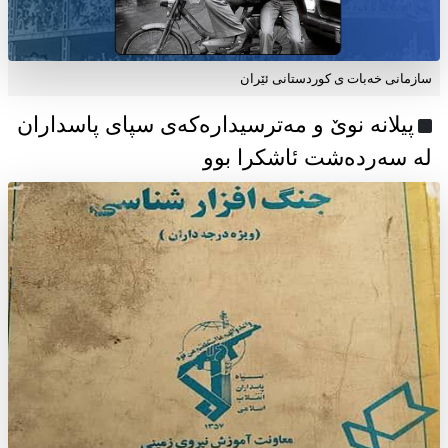
سازمانی خەبات ی كوردستانی ئێران
پیلانە نوێ و مەترسیدارەکەی سپای پاسداران
لە سەردەشت ئاشکرا بوو