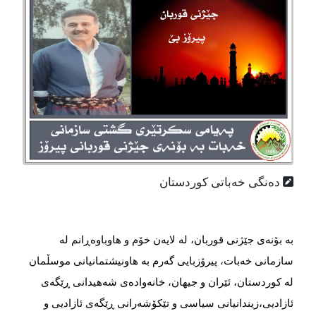
دەنگی خەباتی کوردستان
بە بۆنەی جێژنی قوربان، لە لایەن خۆم و هاوباوەڕانم لە
سازمانی خەبات، پیرۆزبایی گەرم بە هاونیشتمانیانی موسڵمان
لە كوردستان، ئێران و جیهان، خانەوادەی شەهیدانی ڕێگەی
ئازادیی،زیندانیانی سیاسی و تێكۆشەرانی ڕێگەی ئازادیی و