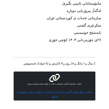
مامۆستایانی ئایینی بگیرێ‌.
لەگەڵ پیرۆزبایی دوبارە
سازمانی خەبات ی كوردستانی ئێران
سكرتێری گشتی
بابەشێخ حوسەینی
۲۶ی جۆزەردانی ۱۴۰۳ كۆچی خۆری
2 ساڵ و 1 مانگ و 24 ڕۆژ و 8 کاتژمێر و 42 خوله‌ک له‌مه‌وپێش‌
پەیامی سكرتێری گشتی سازمانی خەبات بە بۆنەی جێژنی قوربانی پیرۆز
پەیامی سكرتێری گشتی سازمانی خەبات بە بۆنەی جێژنی قوربانی
پیرۆز