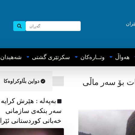
ێران
هه‌واڵ
وتــاره‌کان
سکرتێری گشتی
شه‌هیدان
ات بۆ سەر ماڵی
دواین بڵاوکراوه‌کا
به‌په‌له‌ : هێرش کرایە
سەر بنکەی سازمانی
خەباتی کوردستانی ئێرا