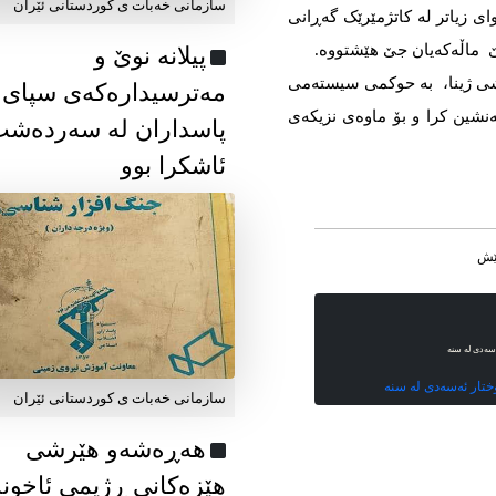
سازمانی خەبات ی كوردستانی ئێران
ای زیاتر لە کاتژمێرێک گەڕانی
ێ ماڵەكەیان جێ هێشتووە.
پیلانە نوێ و
شی ژینا، بە حوکمی سیستەمی
مەترسیدارەکەی سپای
نشین کرا و بۆ ماوەی نزیکەی
پاسداران لە سەردەش
ئاشکرا بوو
ەسەدی لە سنە
ختار ئەسەدی لە سنە
سازمانی خەبات ی كوردستانی ئێران
هەڕەشەو هێرشی
هێزەکانی ڕژیمی ئاخون