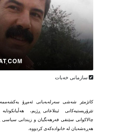
سازمانی خەبات
تێرۆریستیەکانی ئیتلاعاتی ڕژیم، هەڵیانکوتای
چالاکوانی سێنفی فەرهەنگیان و زیندانی سیاسی پ
هەڕەشەیان لە خانوادەکەی کردووە.