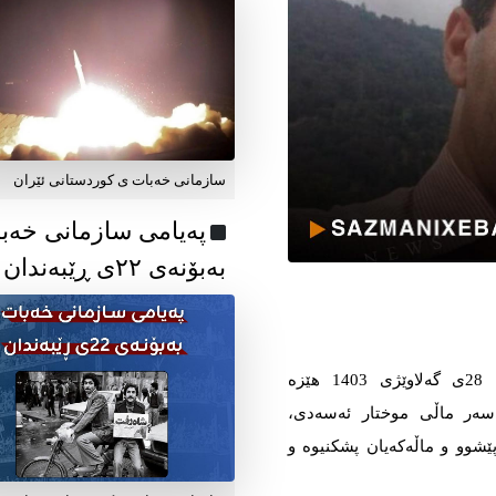
سازمانی خەبات ی کوردستانی ئێران
پەیامی سازمانی خەب
بەبۆنەی ۲۲ی ڕێبەندان
کاتژمێر شەشی سەرلەبەیانی ئەمڕۆ یەکشەممە 28ی گەلاوێژی 1403 هێزە
ە سەر ماڵی موختار ئەسەدی،
ێشوو و ماڵەكەیان پشكنیوە و