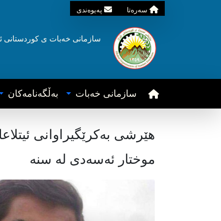
سه‌ره‌تا
په‌یوه‌ندی
سازمانی خه‌بات ی
کوردستانی
ئ
سازمانی خه‌بات
به‌ڵگه‌نامه‌کان
هێرشی بەکرێگیراوانی ئیتلاع
موختار ئەسەدی لە سنە