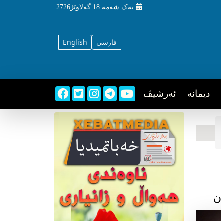
یه‌ک شه‌مه‌
18 گه‌لاوێژ2726
فارسی
English
دیمانه
ئه‌رشیڤ
ن