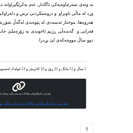
بە وتەی سەرچاوەیەکی ئاگادار، ئەم بەکرێگیراوانە دو
ورد لە ماڵی ناوبراو و دروستكردنی ترس و دلەراوک
هەروەها، موختار ئەسەدی لە پێوەندی لەگەڵ شۆڕ
قەزایی و گەندەڵی ڕژیم ئاخوندی بە زۆرەملێ خانە
دوو ساڵ مووچەكەی لێ بڕدرا.
1 ساڵ و 11 مانگ و 21 ڕۆژ و 23 کاتژمێر و 13 خوله‌ک له‌مه‌وپێش‌
هێرشی بەکرێگیراوانی ئیتلاعات بۆ سەر ماڵی موختار ئ
هێرشی بەکرێگیراوانی ئیتلاعات بۆ سەر ماڵی مو
1