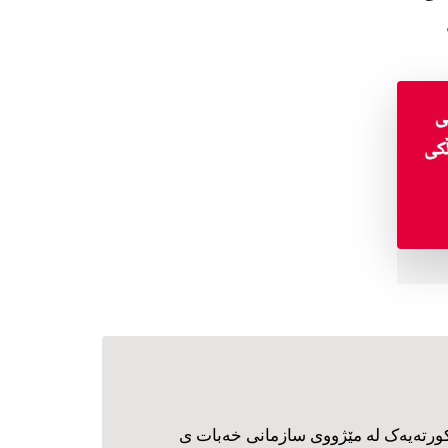
ورته‌یه‌ک له مێژووی سازمانی خه‌بات ی