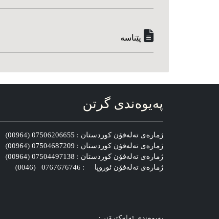
پێناسه‌
په‌یوه‌ندی گرتن
ژماره‌ی ته‌له‌فۆن کوردستان : 07506206655 (00964)
ژماره‌ی ته‌له‌فۆن کوردستان : 07504687209 (00964)
ژماره‌ی ته‌له‌فۆن کوردستان : 07504497138 (00964)
ژماره‌ی ته‌له‌فۆن ئوروپا : 0767676746 (0046)
په‌یوه‌ندی ئه‌له‌کترۆنی: