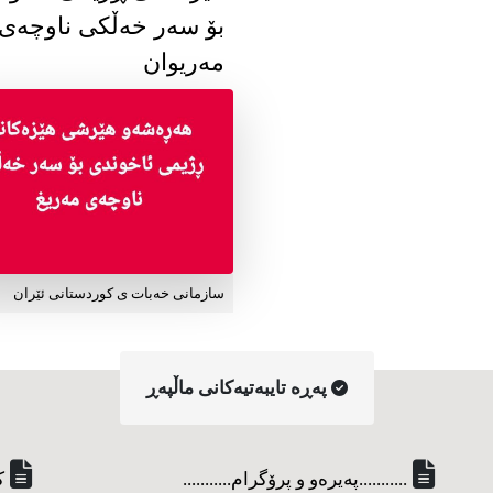
بۆ سەر خەڵکی ناوچەی
مەریوان
سازمانی خەبات ی کوردستانی ئێران
په‌ڕه‌ تایبه‌تیه‌کانی ماڵپه‌ڕ
...........په‌یره‌و و پرۆگرام...........
ک