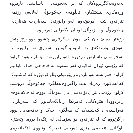
نەتەوەیەکگرتووەکان کە بۆ ئەنجومەنی ئاسایشی ناردووە
وردەکاری پێشێلکاری ئابڵوقەی چەکوچۆڵی لەلایەن رژێمی
ئێرانەوە شیی کردۆتەوە. لەو راپۆرتەدا سەبارەت هەناردنی
چەکوچۆڵ بۆ حیزبوڵای لوبنان نیگەرانی دەربریوە.
رۆیتێر دەڵێ بان کی مون، سکرتێری پێشوو دوو رۆژ پێش
ئەوەی پۆستەکەی بە ئانتۆنیۆ گوتێرز بسپێرێ ئەو راپۆرتە بۆ
ئەنجومەنی ئاسایش ناردووە. لەو راپۆرتەدا ئیشارە بەوە کراوە
کە رژێمی ئێران لەلایەن فەرانسەوە بە قاچاخی چەک تاوانبار
کراوە. فەرانسە لەو بارەوە راپۆرتێکی بڵاو کردبۆوە کە کەشتیەک
کە لەباکوری زەریای هیند راگیراوە هەڵگری چەکوچۆڵی دروست
کراوی رژێمی ئێران بۆ یەمەن یان سوماڵی بووە. لە خاکەلێوەی
رابردوودا هێزەکانی ئەمریکا رایانگەیاندبوو کە سەربازانی
فەرانسەیی، کەشتیەک کە هەڵگری چەک و تەقەمەنی بووە
راگرتووە کە لە ئێرانەوە بۆ سۆماڵی لە رێگەدا بووە. وتەبێژی
ناوگانی پێنجەمی هێزی دەریایی ئەمریکا وتبووی لێکدانەوەی