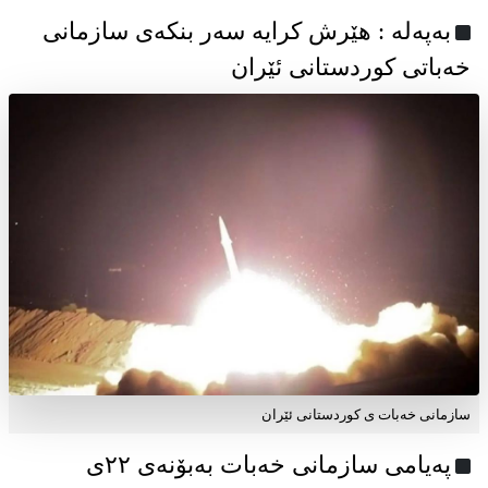
به‌په‌له‌ : هێرش کرایە سەر بنکەی سازمانی
خەباتی کوردستانی ئێران
سازمانی خەبات ی کوردستانی ئێران
پەیامی سازمانی خەبات بەبۆنەی ۲۲ی