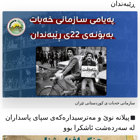
ڕێبەندان
سازمانی خەبات ی كوردستانی ئێران
پیلانە نوێ و مەترسیدارەکەی سپای پاسداران
لە سەردەشت ئاشکرا بوو