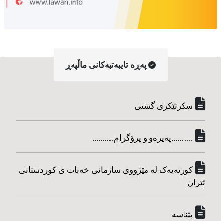
په‌ڕه‌ تایبه‌تیه‌کانی ماڵپه‌ڕ
سکرتێکری گشتی
...........په‌یره‌و و پرۆگرام...........
کورته‌یه‌ک له مێژووی سازمانی خه‌بات ی کوردستانی
ئێران
پێناسه‌