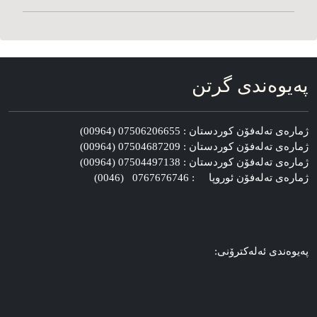
په‌یوه‌ندی گرتن
ژماره‌ی ته‌له‌فۆن کوردستان : 07506206655 (00964)
ژماره‌ی ته‌له‌فۆن کوردستان : 07504687209 (00964)
ژماره‌ی ته‌له‌فۆن کوردستان : 07504497138 (00964)
ژماره‌ی ته‌له‌فۆن ئوروپا : 0767676746 (0046)
په‌یوه‌ندی ئه‌له‌کترۆنی: