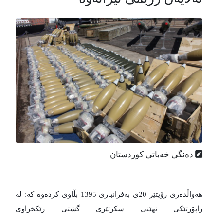
دەنگی خەباتی کوردستان
هەواڵدەری رۆیتێر 20ی بەفرانباری 1395 بڵاوی کردەوە
کە: لە
راپۆرتێکی نهێنی سکرتێری گشتی رێکخراوی