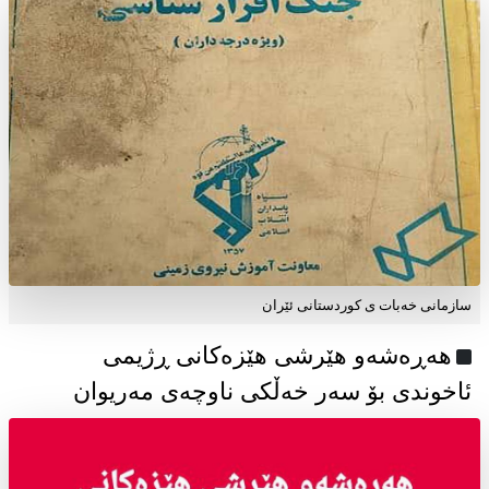
سازمانی خەبات ی كوردستانی ئێران
هەڕەشەو هێرشی هێزەکانی ڕژیمی
ئاخوندی بۆ سەر خەڵکی ناوچەی مەریوان