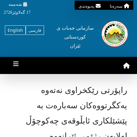
شه‌ممه‌
سه‌ره‌تا
په‌یوه‌ندی
17 گه‌لاوێژ2726
سازمانی خه‌بات ی
فارسی
English
کوردستانی
ئێران
راپۆرتی رێکخراوی نەتەوە
یەکگرتووەکان سەبارەت بە
پێشێلکاری ئابڵوقەی چەکوچۆڵ
لەلایەن رژێمی ئێرانەوە