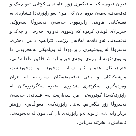
ئەوان ئەوەیە کە بە ئەگەری زۆر ئئامانجی کۆتایی ئەو چەک و
تەقەمەنیە یەمەن بووە. بان کی مون لەو راپۆرتەدا ئیشارەی بە
قسەکانی هاوینی رابردووی حەسەن نەسروڵا سەرۆکی
حیزبولای لوبنان کردوە کە وتبووی تەواوی خەرجی و چەک و
تەقەمەنی ئەو تاقمە لەلایەن رژێمی ئێرانەوە دابین دەکرێ.
نەسروڵا لە پووشپەری رابردوودا لە پەیامێکی تەلەفزیونی دا
وتبووی: ئێمە لە بارەی بوجەی حیزبوڵاوە شەفافین، داهاتەکانی،
خەرجیەکان هەموو ئەو شتانە دەخورێن و دەخورێنەوە،
موشەکەکان و باقی تەقەمەنیەکان سەرجەم لە ئێران
وەردەگرین. سکرتێری پێشووی نەتەوە یەکگرتووەکان لە
راپۆرتەکەیدا گوتوویەتی: من سەبارەت بەم قسانەی حەسەن
نەسروڵا زۆر نیگەرانم. بەپێی راپۆرتەکەی هەواڵدەری رۆیتێر
بریار وایە 18ی ژانویە ئەو راپۆرتەی بان کی مون لە ئەنجومەنی
ئاسایش دا بخرێتە بەرباس.