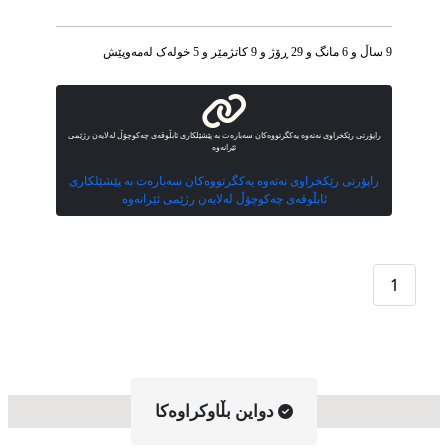
9 ساڵ و 6 مانگ و 29 ڕۆژ و 9 کاتژمێر و 5 خوله‌ک له‌مه‌وپێش‌
راپۆرتی رێکخراوی نەتەوە یەکگرتووەکان سەبارەت بە پێشێلکاری ئابڵوقەی چەکوچۆڵ لەلایەن رژێمی
ئێرانەوە
راپۆرتی رێکخراوی نەتەوە یەکگرتووەکان سەبارەت بە پێشێلکاری
ئابڵوقەی چەکوچۆڵ لەلایەن رژێمی ئێرانەوە
1
دواین بڵاوکراوه‌کا