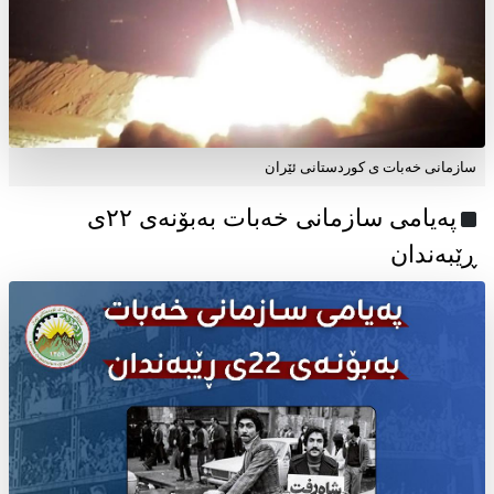
سازمانی خەبات ی کوردستانی ئێران
پەیامی سازمانی خەبات بەبۆنەی ۲۲ی
ڕێبەندان