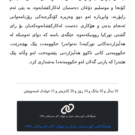
کۆنجا و موسلیم دۆغان دەستیان لەکارکێشایەوە. بە پێی ئەم
راپۆرتە، وابڕیارە ئەو دوو وەزیرە کۆنگرەیەکی رۆژنامەوانی
ئەنجام بدەن و هۆکاری دەست لەکارکێشانەوەکەیان بۆ رای
گشتی تورکیا روونبکەنەوە. جێگەی باسە کە دوای ئەوەیکە لە
هەڵبژاردنەکانی تورکیەدا نەتواندرا حکوومەت پێک بهێندرێت،
حکوومەتی کاتی تاکوو هەڵبژاردنی پێشوەخت لەو وڵاتە پێک
هێندرا کە پارتی گەلان لەو حکوومەتەدا بەشداری کرد.
10 ساڵ و 10 مانگ و 14 ڕۆژ و 20 کاتژمێر و 15 خوله‌ک له‌مه‌وپێش‌
هەواڵەکانی کوردستان، ئێران و جیهان ٣١ی خەرمانانی ١٣٩٤
هەواڵەکانی کوردستان، ئێران و جیهان ٣١ی خەرمانانی ١٣٩٤