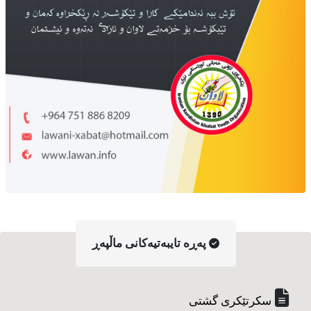
په‌ڕه‌ تایبه‌تیه‌کانی ماڵپه‌ڕ
سکرتێکری گشتی