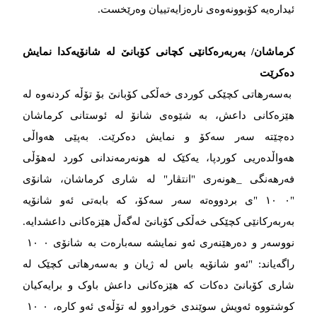
ئیدارەیە کۆبوونەوەی نارەزایەتییان وەرێخست.
کرماشان/ بەربەرەکانێی کچانی کۆبانێ لە شانۆیەکدا نمایش
دەکرێت
بەسەرهاتی کچێکی کوردی خەڵکی کۆبانێ بۆ تۆڵە کردنەوە لە
هێزەکانی داعش، بە شێوەی شانۆ لە ئوستانی کرماشان
دەچێتە سەر سەکۆ و نمایش دەکرێت. بەپێی هەواڵی
هەواڵدەریی کوردپا، یەکێک لە هونەرمەندانی کورد لەهۆڵی
فەرهەنگی _هونەری "انتڤار" لە شاری کرماشان، شانۆی
"١٠ ٠ "ی بردووەتە سەر سەکۆ، کە بابەتی ئەو شانۆیە
بەربەرکانێی کچێکی خەڵکی کۆبانێ لەگەڵ هێزەکانی داعشدایە.
نووسەر و دەرهێنەری ئەو نمایشە سەبارەت بە شانۆی ١٠ ٠
راگەیاند: "ئەو شانۆیە باس لە ژیان و بەسەرهاتی کچێک لە
شاری کۆبانێ دەکات کە هێزەکانی داعش باوک و برایەکیان
کوشتووە ئەویش سوێندی خورادوو لە تۆڵەی ئەو کارە، ١٠ ٠