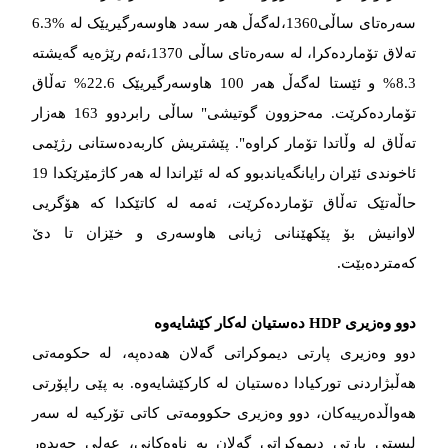
سەرەتای ساڵی1360،لەگەڵ هەر سەد هاوسەرگیریێک لە %6.3
تەلاق تۆماردەکرا، لە سەرەتای ساڵی 1370،ئەم رێژەیە گەیشتە
8.3% و ئێستا لەگەڵ هەر 100 هاوسەرگیریێک 22.6% تەڵاق
تۆماردەکرێت. مەحزوون گوتیشی" ساڵی رابردوو 163 هەزار
تەڵاق لە وڵاتدا تۆمار کراوە". پێشتریش کاربەدەستانی رژێمی
ئاخوندی ئێران رایانگەیاندبوو کە لە ئێراندا لە هەر کاژمێرێکدا 19
حاڵەتێک تەڵاق تۆماردەکرێت، ئەمە لە کاتێکدا کە هۆگریی
لاوانیش بۆ پێکهێنانی ژیانی هاوسەری و خێزان تا دێ
کەمتردەبێت.
دوو وەزیری HDP دەستیان لەکار کێشایەوە
دوو وەزیری پارتی دیموکراتی گەلان هەدەپە، لە حکومەتی
هەڵبژاردنی تورکیادا دەستیان لە کارکێشایەوە. بە پێی راپۆرتی
هەواڵدەرییەکان، دوو وەزیری حکوومەتی کاتی تۆرکیە لە سەر
لیستی پارتی دیموکراتی گەلان بە ناوەکانی، عەلی حەیدەر