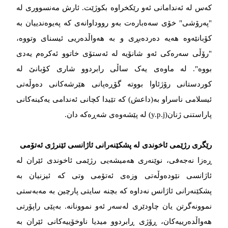
کەس لە ئەندامانی ئەو رێکخراوە بکوژێت. ئارش مەنسووری لە
"پەرۆشی" خۆی سەەبارەت بەو رووداوانەی کە پەیوەندییان بە
کۆبانێەوە هەیە دەردەبڕی و بە هەواڵدەریی ئیسنای وتووە،
"رۆڵی سەرەکی ئەو شانۆیە لە ئەستۆی خاتوو ئەکرەم یەدی
بووە". لە ماوەی یەک ساڵی رابردوو شاری کۆبانێ لە
کوردستانی رۆژئاوا بووتە گۆڕەپانی هێرشەکانی دەوڵەتی
ئیسلامی ناسراو بە(داعش) کە تێیدا کچانی ئەندامی یەکینەکانی
پاراستنی ژنان(y.p.j) لە پێشەوەی شەڕەکە دان.
رێگری رژێمی ئاخوندی لە پشکێنەرانی ئاژانسی ئێنرژی ئەتۆمی
ڕه‌‌‌زا نه‌‌‌جه‌‌‌فی، نوێنه‌‌‌ری هه‌‌‌میشه‌‌‌یی رژێمی ئاخوندی ئێران له‌‌‌
ئاژانسی نێوده‌‌‌وڵه‌‌‌تی وزه‌‌‌ی ئەتۆمی وتی که‌‌‌ ئیزنیان به‌‌‌
پشکێنه‌‌‌رانی ئاژانس نه‌‌‌داوه‌‌‌ که‌‌‌ بچنه‌‌‌ سایتی پارچین به‌‌‌ مه‌‌‌به‌‌‌ستی
نموونه‌‌‌گرتن یان چاودێری له‌‌‌سه‌‌‌ر ئه‌‌‌و نموونانه‌‌‌. به‌‌‌پێی راپۆرتی
هەواڵدەرییەکان، ڕۆژی ڕابردوو میدیا ناوخۆییه‌‌‌کانی ئێران به‌‌‌