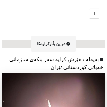
1
دواین بڵاوکراوه‌کا
به‌په‌له‌ : هێرش کرایە سەر بنکەی سازمانی
خەباتی کوردستانی ئێران