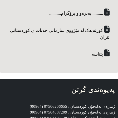
...........په‌یره‌و و پرۆگرام...........
کورته‌یه‌ک له مێژووی سازمانی خه‌بات ی کوردستانی
ئێران
پێناسه‌
په‌یوه‌ندی گرتن
ژماره‌ی ته‌له‌فۆن کوردستان : 07506206655 (00964)
ژماره‌ی ته‌له‌فۆن کوردستان : 07504687209 (00964)