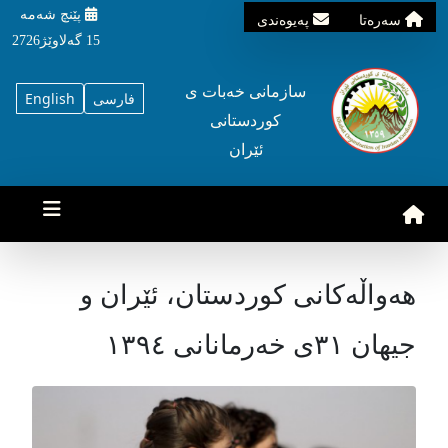
پێنچ شه‌مه‌
سه‌ره‌تا
په‌یوه‌ندی
15 گه‌لاوێژ2726
سازمانی خه‌بات ی
فارسی
English
کوردستانی
ئێران
هەواڵەکانی کوردستان، ئێران و
جیهان ٣١ی خەرمانانی ١٣٩٤