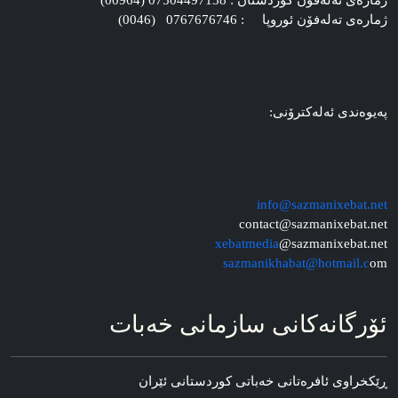
ژماره‌ی ته‌له‌فۆن کوردستان : 07504497138 (00964)
ژماره‌ی ته‌له‌فۆن ئوروپا : 0767676746 (0046)
په‌یوه‌ندی ئه‌له‌کترۆنی:
info@sazmanixebat.net
contact@sazmanixebat.net
xebatmedia
@sazmanixebat.net
sazmanikhabat@hotmail.c
om
ئۆرگانه‌کانی سازمانی خه‌بات
ڕێکخراوی ئافره‌تانی خه‌باتی کوردستانی ئێران