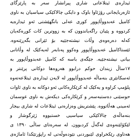
ئیدارەی ئیتلاعاتی شاری پیرانشار سەر بە پارێزگای
ئازەربایجانی رۆژئاوا باوک و دایکی چالاکێکی سیاسیان بە ناوی
کامیل عەبدووڵاپوور کوری عەلی بانگهێشتی ئەو ئیدارەیە
کردووە و پێیان راگەیاندوون کە بە زووترین کات کوڕەکەیان
کەلە دەرەوەی وڵات نیشتەجێیە بۆ ئێرانی بگەڕێنەوە.
ئێستاکامیل عەبدووڵاپوور وەکوو پەنابەر لەیەکێک لە وڵاتانی
بیانی نیشتەجێیە. جێگەی باسە کە کامیل عەبدووڵاپوور بە
١٧ساڵ زیندان حوکم درابوو هەروەها دوکانی پرێنتر و
ئەسکانێری بنەماڵە عەبدووڵاپوور لە لایەن ئیدارەی ئیتلاعەتەوە
پلۆمپ کراوە و یەکێک لە کرێکارەکانی ئەو دوکانە بە ناوی ئاوات
حوسێنی دەستبەسەر و کرێکارەکی دیکەش بە ناوی عوسمان
ئەمینی هەڵاتووە. پێشتریش وەزارەتی ئیتلاعات لە شاری بیجار
بنەماڵەی چالاکێکی سیاسیی خستبووە ژێرگوشار و
لێکۆلێنەوەی لەگەڵ کردبوون. لە سەرەتای ساڵی ١٣٩٠ ی
هەتاوی رێکخراوی لێبوردنی نێودەوڵەتی لە راپۆرتێکدا ئاماژەی