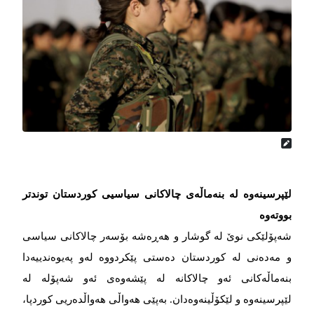
لێپرسینەوە لە بنەماڵەی چالاکانی سیاسیی کوردستان توندتر
بووتەوە
شەپۆلێکی نوێ لە گوشار و هەڕەشە بۆسەر چالاکانی سیاسی
و مەدەنی لە کوردستان دەستی پێکردووە لەو پەیوەندییەدا
بنەماڵەکانی ئەو چالاکانە لە پێشەوەی ئەو شەپۆلە لە
لێپرسینەوە و لێکۆڵینەوەدان. بەپێی هەواڵی هەواڵدەریی کوردپا،