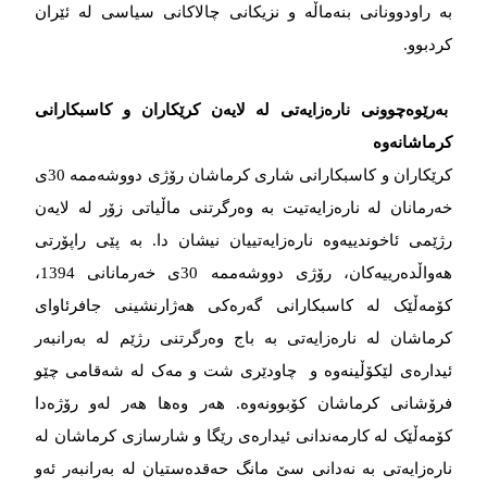
بە راودوونانی بنەماڵە و نزیکانی چالاکانی سیاسی لە ئێران
کردبوو.
بەرێوەچوونی نارەزایەتی لە لایەن کرێکاران و کاسبکارانی
کرماشانەوە
کرێکاران و کاسبکارانی شاری کرماشان رۆژی دووشەممە 30ی
خەرمانان لە نارەزایەتیت بە وەرگرتنی ماڵیاتی زۆر لە لایەن
رژێمی ئاخوندییەوە نارەزایەتییان نیشان دا. بە پێی راپۆرتی
هەواڵدەرییەکان، رۆژی دووشەممە 30ی خەرمانانی 1394،
کۆمەڵێک لە کاسبکارانی گەرەکی هەژارنشینی جافرئاوای
کرماشان لە نارەزایەتی بە باج وەرگرتنی رژێم لە بەرانبەر
ئیدارەی لێکۆڵینەوە و چاودێری شت و مەک لە شەقامی چێو
فرۆشانی کرماشان کۆبوونەوە. هەر وەها هەر لەو رۆژەدا
کۆمەڵێک لە کارمەندانی ئیدارەی رێگا و شارسازی کرماشان لە
نارەزایەتی بە نەدانی سێ مانگ حەقدەستیان لە بەرانبەر ئەو