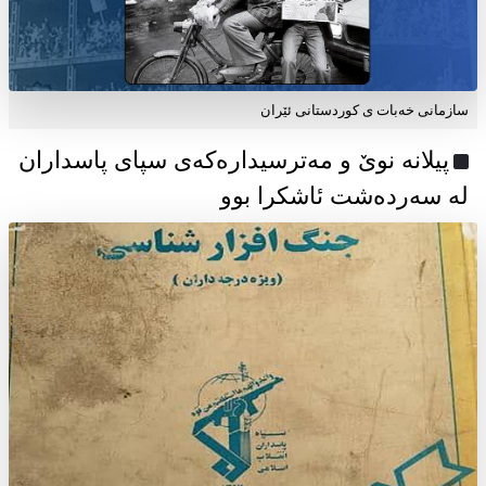
سازمانی خەبات ی كوردستانی ئێران
پیلانە نوێ و مەترسیدارەکەی سپای پاسداران
لە سەردەشت ئاشکرا بوو