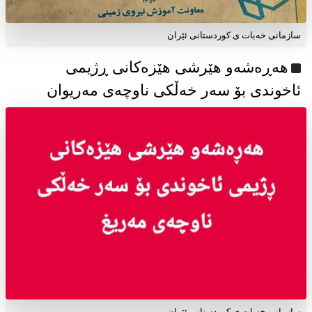
سازمانی خەبات ی كوردستانی ئێران
هەڕەشەو هێرشی هێزەکانی ڕژیمی
ئاخوندی بۆ سەر خەڵکی ناوچەی مەریوان
سازمانی خەبات ی کوردستانی ئێران