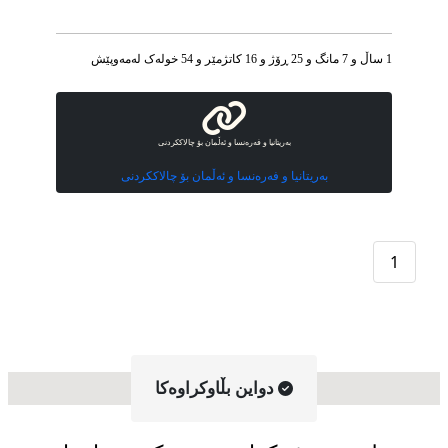
1 ساڵ و 7 مانگ و 25 ڕۆژ و 16 کاتژمێر و 54 خوله‌ک له‌مه‌وپێش‌
بەریتانیا و فەرەنسا و ئەڵمان بۆ چالاککردنی
بەریتانیا و فەرەنسا و ئەڵمان بۆ چالاککردنی
1
دواین بڵاوکراوه‌کا