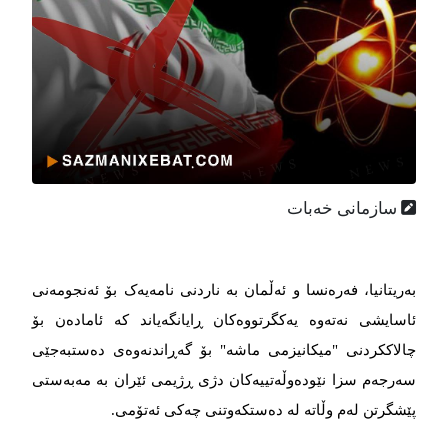
سازمانی خەبات
بەریتانیا، فەرەنسا و ئەڵمان بە ناردنی نامەیەک بۆ ئەنجومەنی
ئاسایشی نەتەوە یەکگرتووەکان ڕایانگەیاند کە ئامادەن بۆ
چالاککردنی "میکانیزمی ماشە" بۆ گەڕاندنەوەی دەستبەجێی
سەرجەم سزا نێودەوڵەتییەکان دژی ڕژیمی ئێران بە مەبەستی
پێشگرتن لەم وڵاتە لە دەستکەوتنی چەکی ئەتۆمی.