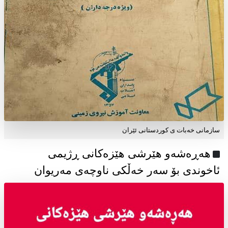
سازمانی خەبات ی كوردستانی ئێران
هەڕەشەو هێرشی هێزەکانی ڕژیمی
ئاخوندی بۆ سەر خەڵکی ناوچەی مەریوان