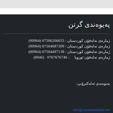
په‌یوه‌ندی گرتن
ژماره‌ی ته‌له‌فۆن کوردستان : 07506206655 (00964)
ژماره‌ی ته‌له‌فۆن کوردستان : 07504687209 (00964)
ژماره‌ی ته‌له‌فۆن کوردستان : 07504497138 (00964)
ژماره‌ی ته‌له‌فۆن ئوروپا : 0767676746 (0046)
په‌یوه‌ندی ئه‌له‌کترۆنی:
info@sazmanixebat.net