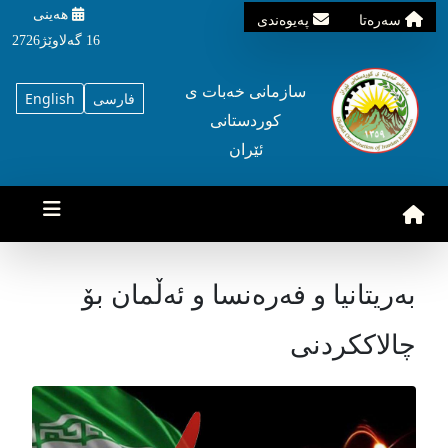
هه‌ینی
سه‌ره‌تا
په‌یوه‌ندی
16 گه‌لاوێژ2726
سازمانی خه‌بات ی
فارسی
English
کوردستانی
ئێران
بەریتانیا و فەرەنسا و ئەڵمان بۆ
چالاککردنی