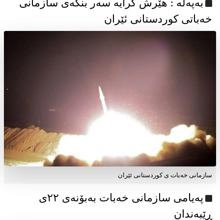
به‌په‌له‌ : هێرش کرایە سەر بنکەی سازمانی
خەباتی کوردستانی ئێران
سازمانی خەبات ی کوردستانی ئێران
پەیامی سازمانی خەبات بەبۆنەی ۲۲ی
ڕێبەندان