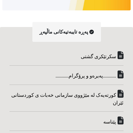
په‌ڕه‌ تایبه‌تیه‌کانی ماڵپه‌ڕ
سکرتێکری گشتی
...........په‌یره‌و و پرۆگرام...........
کورته‌یه‌ک له مێژووی سازمانی خه‌بات ی کوردستانی
ئێران
پێناسه‌