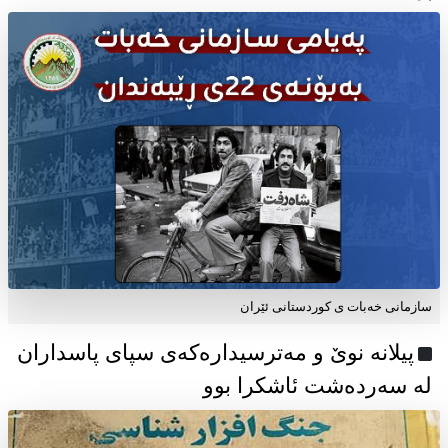
سازمانی خەبات ی كوردستانی ئێران
پیلانە نوێ و مەترسیدارەکەی سپای پاسداران
لە سەردەشت ئاشکرا بوو