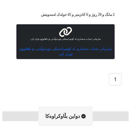
2 مانگ و 29 ڕۆژ و 6 کاتژمێر و 45 خوله‌ک له‌مه‌وپێش‌
سازمانی خەبات بەشداری لە کۆنفرانسێکی نێودەوڵەتی بۆ داهاتووی ئێران کرد
سازمانی خەبات بەشداری لە کۆنفرانسێکی نێودەوڵەتی بۆ داهاتووی
ئێران کرد
1
دواین بڵاوکراوه‌کا