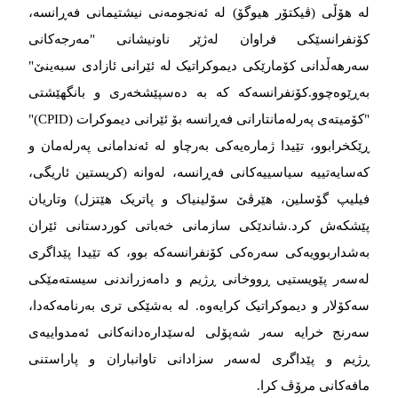
لە هۆڵی (ڤیکتۆر هیوگۆ) لە ئەنجومەنی نیشتیمانی فەڕانسە،
کۆنفرانسێکی فراوان لەژێر ناونیشانی "مەرجەکانی
سەرهەڵدانی کۆمارێکی دیموکراتیک لە ئێرانی ئازادی سبەینێ"
بەڕێوەچوو.کۆنفرانسەکە کە بە دەسپێشخەری و بانگهێشتی
"کۆمیتەی پەرلەمانتارانی فەڕانسە بۆ ئێرانی دیموکرات (CPID)"
ڕێکخرابوو، تێیدا ژمارەیەکی بەرچاو لە ئەندامانی پەرلەمان و
کەسایەتییە سیاسییەکانی فەڕانسە، لەوانە (کریستین ئاریگی،
فیلیپ گۆسلین، هێرڤێ سۆلینیاک و پاتریک هێتزل) وتاریان
پێشکەش کرد.شاندێکی سازمانی خەباتی کوردستانی ئێران
بەشداربوویەکی سەرەکی کۆنفرانسەکە بوو، کە تێیدا پێداگری
لەسەر پێویستیی ڕووخانی ڕژیم و دامەزراندنی سیستەمێکی
سەکۆلار و دیموکراتیک کرایەوە. لە بەشێکی تری بەرنامەکەدا،
سەرنج خرایە سەر شەپۆلی لەسێدارەدانەکانی ئەمدواییەی
ڕژیم و پێداگری لەسەر سزادانی تاوانباران و پاراستنی
مافەکانی مرۆڤ کرا.