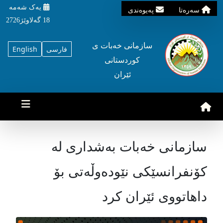
یه‌ک شه‌مه‌
سه‌ره‌تا
په‌یوه‌ندی
18 گه‌لاوێژ2726
سازمانی خه‌بات ی
فارسی
English
کوردستانی
ئێران
سازمانی خەبات بەشداری لە
کۆنفرانسێکی نێودەوڵەتی بۆ
داهاتووی ئێران کرد