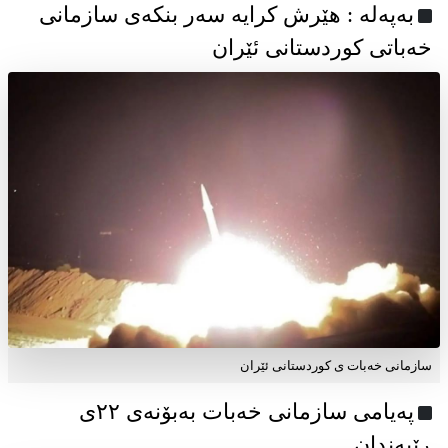
به‌په‌له‌ : هێرش کرایە سەر بنکەی سازمانی
خەباتی کوردستانی ئێران
سازمانی خەبات ی کوردستانی ئێران
پەیامی سازمانی خەبات بەبۆنەی ۲۲ی
ڕێبەندان