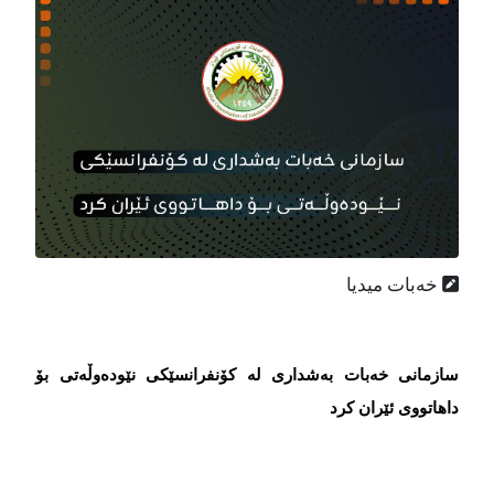
خەبات میدیا
سازمانی خەبات بەشداری لە کۆنفرانسێکی نێودەوڵەتی بۆ
داهاتووی ئێران کرد