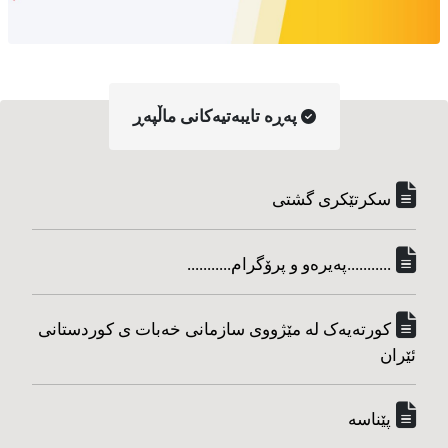
په‌ڕه‌ تایبه‌تیه‌کانی ماڵپه‌ڕ
سکرتێکری گشتی
...........په‌یره‌و و پرۆگرام...........
کورته‌یه‌ک له مێژووی سازمانی خه‌بات ی کوردستانی
ئێران
پێناسه‌