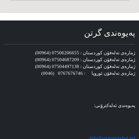
په‌یوه‌ندی گرتن
ژماره‌ی ته‌له‌فۆن کوردستان : 07506206655 (00964)
ژماره‌ی ته‌له‌فۆن کوردستان : 07504687209 (00964)
ژماره‌ی ته‌له‌فۆن کوردستان : 07504497138 (00964)
ژماره‌ی ته‌له‌فۆن ئوروپا : 0767676746 (0046)
په‌یوه‌ندی ئه‌له‌کترۆنی:
info@sazmanixebat.net