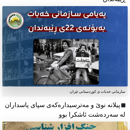
سازمانی خەبات ی كوردستانی ئێران
پیلانە نوێ و مەترسیدارەکەی سپای پاسداران
لە سەردەشت ئاشکرا بوو