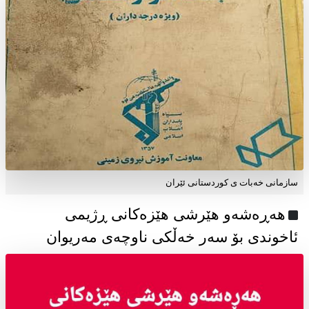
سازمانی خەبات ی كوردستانی ئێران
هەڕەشەو هێرشی هێزەکانی ڕژیمی
ئاخوندی بۆ سەر خەڵکی ناوچەی مەریوان