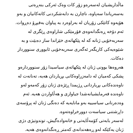
ماڵداریشیان لەسەرەو زۆر کات وەک ئەرکی بنەڕەتی
بەسەریاندا سەپاوە، ناچارن بە دابەشکردنی کاتەکانیان و بەو
هۆیەوە کاتێکی زۆریان لە بەراوەرد بە پیاوان بەفیڕۆ دەڕوات.
ئەم دۆخە ڕەنگدانەوەی فۆرمێکی شاراوەی ڕێگری لە
سەربەخۆیی ژنانە کە لە پێکهاتەی خێزاندا ساز دەبێت و بە
شێوەیەکی کاریگەر ئەگەری سەربەخۆیی ئابووری سنووردار
دەکات.
هەروەها بوونی ژنان لە پێکهاتەی سیاسیدا زۆر سنووردارەو
پشکی کەمیان لە دامەزراوەکانی بڕیاردان هەیە، تەنانەت لە
ناوەندەکانی بڕیاردانی ڕژیمدا ڕێژەی ژنان زۆر کەمەو لەو
ناوەندە فەرمایشیانەشدا جیاوازی و هەڵاواردن هەیە. ئەم
وەدەرنانی سیاسییە بەو مانایەیە کە دەنگی ژنان لە پرۆسەی
داڕشتنی سیاسەت دوورخراوەتەوە.
لەسەر بابەتی کۆمەڵایەتی و خانەوادەگیش، توندوتیژی دژی
ژنان یەکێکە لەو ڕەهەندانەی کەمتر ڕەنگدانەوەی هەیە.