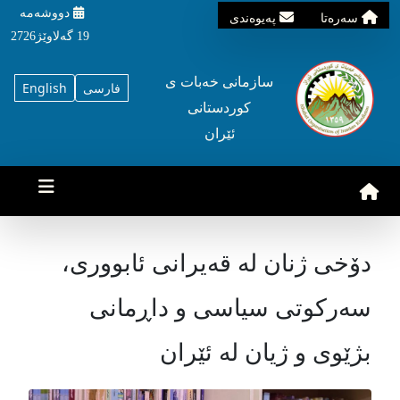
دووشه‌مه‌‌
سه‌ره‌تا
په‌یوه‌ندی
19 گه‌لاوێژ2726
سازمانی خه‌بات ی
فارسی
English
کوردستانی
ئێران
دۆخی ژنان لە قەیرانی ئابووری،
سەرکوتی سیاسی و داڕمانی
بژێوی و ژیان لە ئێران