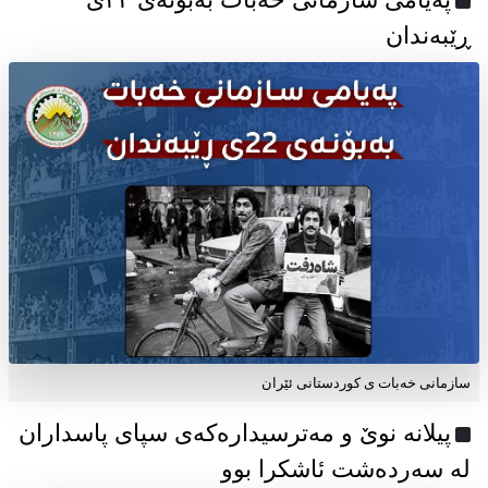
ڕێبەندان
سازمانی خەبات ی كوردستانی ئێران
پیلانە نوێ و مەترسیدارەکەی سپای پاسداران
لە سەردەشت ئاشکرا بوو