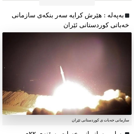
به‌په‌له‌ : هێرش کرایە سەر بنکەی سازمانی
خەباتی کوردستانی ئێران
سازمانی خەبات ی کوردستانی ئێران
پەیامی سازمانی خەبات بەبۆنەی ۲۲ی