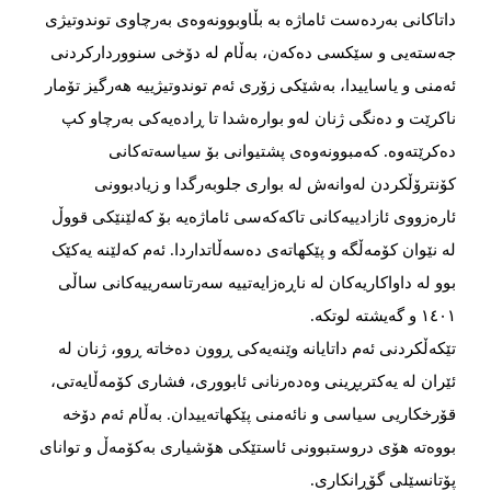
داتاکانی بەردەست ئاماژە بە بڵاوبوونەوەی بەرچاوی توندوتیژی
جەستەیی و سێکسی دەکەن، بەڵام لە دۆخی سنووردارکردنی
ئەمنی و یاساییدا، بەشێکی زۆری ئەم توندوتیژییە هەرگیز تۆمار
ناکرێت و دەنگی ژنان لەو بوارەشدا تا ڕادەیەکی بەرچاو کپ
دەکرێتەوە. کەمبوونەوەی پشتیوانی بۆ سیاسەتەکانی
کۆنترۆڵکردن لەوانەش لە بواری جلوبەرگدا و زیادبوونی
ئارەزووی ئازادییەکانی تاکەکەسی ئاماژەیە بۆ کەلێنێکی قووڵ
لە نێوان کۆمەڵگە و پێکهاتەی دەسەڵاتداردا. ئەم کەلێنە یەکێک
بوو لە داواکاریەکان لە ناڕەزایەتییە سەرتاسەرییەکانی ساڵی
١٤٠١ و گەیشتە لوتکە.
تێکەڵکردنی ئەم داتایانە وێنەیەکی ڕوون دەخاتە ڕوو، ژنان لە
ئێران لە یەکتربڕینی وەدەرنانی ئابووری، فشاری کۆمەڵایەتی،
قۆرخکاریی سیاسی و نائەمنی پێکهاتەییدان. بەڵام ئەم دۆخە
بووەتە هۆی دروستبوونی ئاستێکی هۆشیاری بەکۆمەڵ و توانای
پۆتانسێلی گۆڕانکاری.