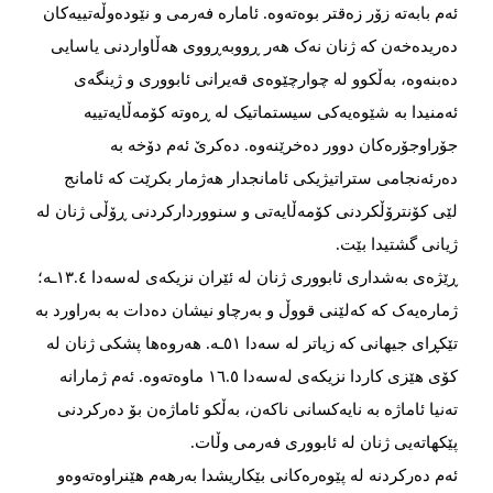
ئەم بابەتە زۆر زەقتر بوەتەوە. ئامارە فەرمی و نێودەوڵەتییەکان
دەریدەخەن کە ژنان نەک هەر ڕووبەڕووی هەڵاواردنی یاسایی
دەبنەوە، بەڵکوو لە چوارچێوەی قەیرانی ئابووری و ژینگەی
ئەمنیدا بە شێوەیەکی سیستماتیک لە ڕەوتە کۆمەڵایەتییە
جۆراوجۆرەکان دوور دەخرێنەوە. دەکرێ ئەم دۆخە بە
دەرئەنجامی ستراتیژیکی ئامانجدار هەژمار بکرێت کە ئامانج
لێی کۆنترۆڵکردنی کۆمەڵایەتی و سنووردارکردنی ڕۆڵی ژنان لە
ژیانی گشتیدا بێت.
ڕێژەی بەشداری ئابووری ژنان لە ئێران نزیکەی لەسەدا ١٣.٤ـە؛
ژمارەیەک کە کەلێنی قووڵ و بەرچاو نیشان دەدات بە بەراورد بە
تێکڕای جیهانی کە زیاتر لە سەدا ٥١ـە. هەروەها پشکی ژنان لە
کۆی هێزی کاردا نزیکەی لەسەدا ١٦.٥ ماوەتەوە. ئەم ژمارانە
تەنیا ئاماژە بە نایەکسانی ناکەن، بەڵکو ئاماژەن بۆ دەرکردنی
پێکهاتەیی ژنان لە ئابووری فەرمی وڵات.
ئەم دەرکردنە لە پێوەرەکانی بێکاریشدا بەرهەم هێنراوەتەوەو