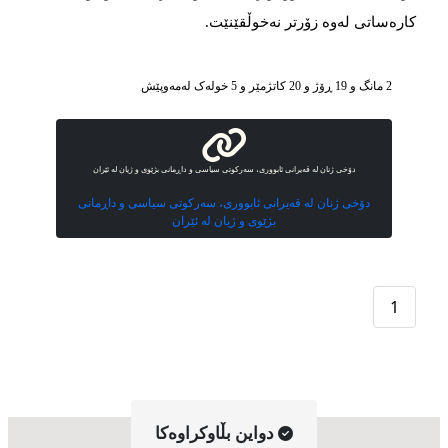
کارەساتی لەوە زۆرتر نەخوڵقێنێت.
2 مانگ و 19 ڕۆژ و 20 کاتژمێر و 5 خوله‌ک له‌مه‌وپێش‌
دۆخی ژنان لە قەیرانی ئابووری، سەرکوتی سیاسی و داڕمانی بژێوی و ژیان لە ئێران
دۆخی ژنان لە قەیرانی ئابووری، سەرکوتی سیاسی و داڕمانی
بژێوی و ژیان لە ئێران
1
دواین بڵاوکراوه‌کا