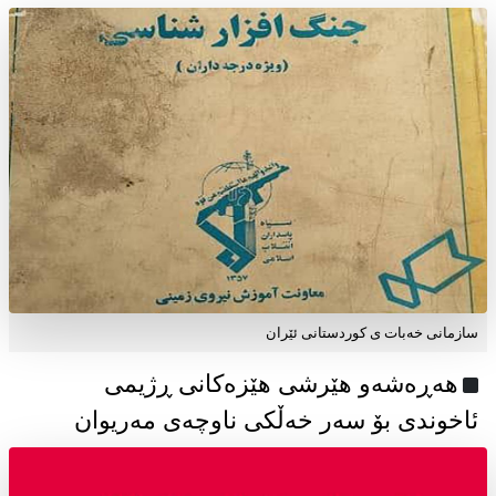
سازمانی خەبات ی كوردستانی ئێران
هەڕەشەو هێرشی هێزەکانی ڕژیمی
ئاخوندی بۆ سەر خەڵکی ناوچەی مەریوان