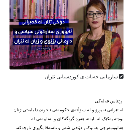
سازمانی خەبات ی کوردستانی ئێران
ڕێناس فەلەکی
له ئێرانی ئەمڕۆ و لە سۆڵتەی حکومەتی ئاخوندیدا بابەتی ژنان
بوەته یەکێک لە بابەتە هەرە گرنگەکان و بەتایبەتی لە
هەلوومەرجی هەنوکەو دۆخی شەڕ و ناسەقامگیری ناوچەکە،