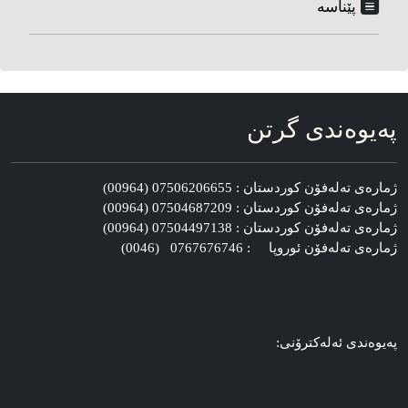
پێناسه‌
په‌یوه‌ندی گرتن
ژماره‌ی ته‌له‌فۆن کوردستان : 07506206655 (00964)
ژماره‌ی ته‌له‌فۆن کوردستان : 07504687209 (00964)
ژماره‌ی ته‌له‌فۆن کوردستان : 07504497138 (00964)
ژماره‌ی ته‌له‌فۆن ئوروپا : 0767676746 (0046)
په‌یوه‌ندی ئه‌له‌کترۆنی: