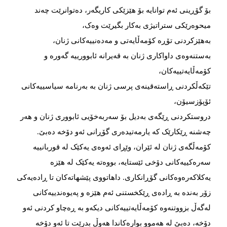
بۆ گۆڕینی ئەم توانایە بۆ هێزێکی کاریگەر، دەتوانرێت چەند
میحوەرێکی ستراتیژی بەکار بگیرێت وەک،
بەهێزکردنی تۆڕە کۆمەڵایەتی و مەدەنییەکانی ژنان،
بەستنەوەی داواکاری ژنان بە قەیرانە ئابوورییە گەورە و
کۆمەڵایەتییەکان،
تێکەڵکردنی ڕاستەقینەی پرسی ژنان بە بەرنامە سیاسییەکانی
ئۆپۆزسیۆن،
دروستکردنی ڕێگەی بەدیل بۆ سەربەخۆیی ئابووری ژنان و هەر
چەشنە ڕێکارێک کە یارمەتیدەری گۆڕانی ئەو دۆخە دەبێ.
کۆمەڵگەی ژنان لە ئێران، وێڕای ئەوەی یەکێک لە قوربانییە
سەرەکییەکانی دۆخی ئێستایە، بووەتە یەکێک لە هێزە
یەکلاکەرەوەکانی گۆڕانکاری. داهاتووی پێشهاتەکان تا ڕادەیەکی
زۆر بەندە بە ڕادەی ڕێکخستنی ئەم هێزە و پەیوەندییەکانی
لەگەڵ بزووتنەوە کۆمەڵایەتییەکانی دیکەو بە ڕەچاو کردنی ئەو
دۆخە، دەبێ لە هەموو بوارەکاندا هەوڵ بدرێت تا ئەو دۆخە