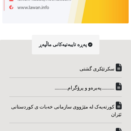
په‌ڕه‌ تایبه‌تیه‌کانی ماڵپه‌ڕ
سکرتێکری گشتی
...........په‌یره‌و و پرۆگرام...........
کورته‌یه‌ک له مێژووی سازمانی خه‌بات ی کوردستانی
ئێران