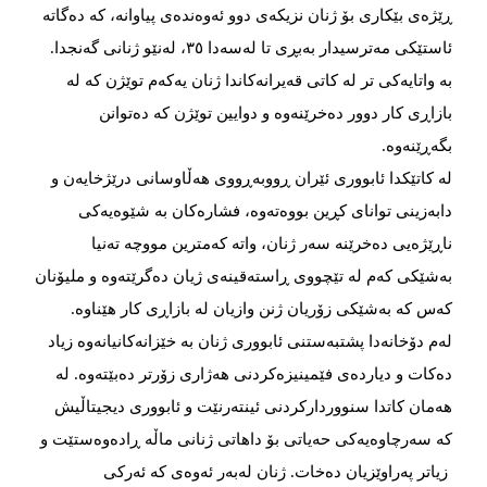
ڕێژەی بێکاری بۆ ژنان نزیکەی دوو ئەوەندەی پیاوانە، کە دەگاتە
ئاستێکی مەترسیدار بەبڕی تا لەسەدا ٣٥، لەنێو ژنانی گەنجدا.
بە واتایەکی تر لە کاتی قەیرانەکاندا ژنان یەکەم توێژن کە لە
بازاڕی کار دوور دەخرێنەوە و دوایین توێژن کە دەتوانن
بگەڕێنەوە.
لە کاتێکدا ئابووری ئێران ڕووبەڕووی هەڵاوسانی درێژخایەن و
دابەزینی توانای کڕین بووەتەوە، فشارەکان بە شێوەیەکی
ناڕێژەیی دەخرێنە سەر ژنان، واتە کەمترین مووچە تەنیا
بەشێکی کەم لە تێچووی ڕاستەقینەی ژیان دەگرێتەوە و ملیۆنان
کەس کە بەشێکی زۆریان ژنن وازیان لە بازاڕی کار هێناوە.
لەم دۆخانەدا پشتبەستنی ئابووری ژنان بە خێزانەکانیانەوە زیاد
دەکات و دیاردەی فێمینیزەکردنی هەژاری زۆرتر دەبێتەوە. لە
هەمان کاتدا سنووردارکردنی ئینتەرنێت و ئابووری دیجیتاڵیش
کە سەرچاوەیەکی حەیاتی بۆ داهاتی ژنانی ماڵە ڕادەوەستێت و
زیاتر پەراوێزیان دەخات. ژنان لەبەر ئەوەی کە ئەرکی