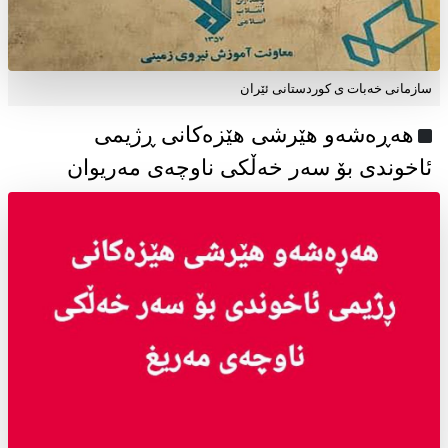
سازمانی خەبات ی كوردستانی ئێران
هەڕەشەو هێرشی هێزەکانی ڕژیمی
ئاخوندی بۆ سەر خەڵکی ناوچەی مەریوان