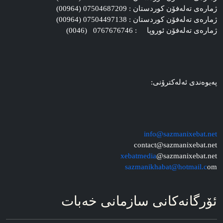
ژماره‌ی ته‌له‌فۆن کوردستان : 07504687209 (00964)
ژماره‌ی ته‌له‌فۆن کوردستان : 07504497138 (00964)
ژماره‌ی ته‌له‌فۆن ئوروپا : 0767676746 (0046)
په‌یوه‌ندی ئه‌له‌کترۆنی:
info@sazmanixebat.net
contact@sazmanixebat.net
xebatmedia
@sazmanixebat.net
sazmanikhabat@hotmail.c
om
ئۆرگانه‌کانی سازمانی خه‌بات