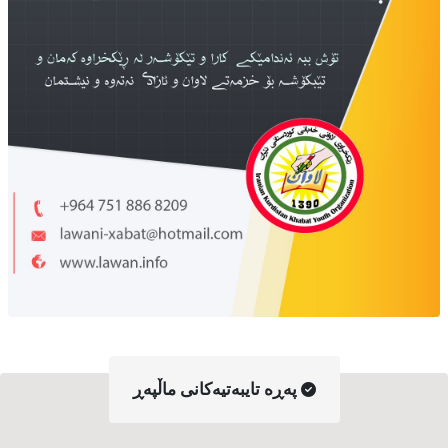
په‌ڕه‌ تایبه‌تیه‌کانی ماڵپه‌ڕ