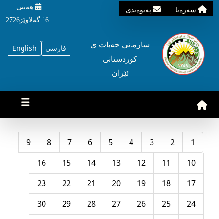
هه‌ینی
سه‌ره‌تا
په‌یوه‌ندی
16 گه‌لاوێژ2726
سازمانی خه‌بات ی
فارسی
English
کوردستانی
ئێران
9
8
7
6
5
4
3
2
1
16
15
14
13
12
11
10
23
22
21
20
19
18
17
30
29
28
27
26
25
24