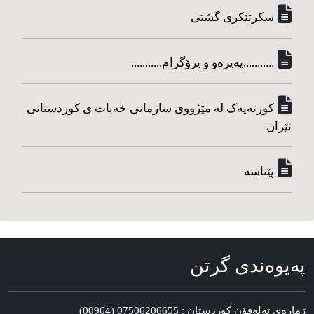
سکرتێکری گشتی
...........په‌یره‌و و پرۆگرام...........
کورته‌یه‌ک له مێژووی سازمانی خه‌بات ی کوردستانی
ئێران
پێناسه‌
په‌یوه‌ندی گرتن
ژماره‌ی ته‌له‌فۆن کوردستان : 07506206655 (00964)