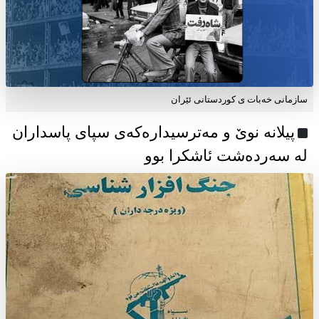
سازمانی خەبات ی كوردستانی ئێران
پیلانە نوێ و مەترسیدارەکەی سپای پاسداران
لە سەردەشت ئاشکرا بوو