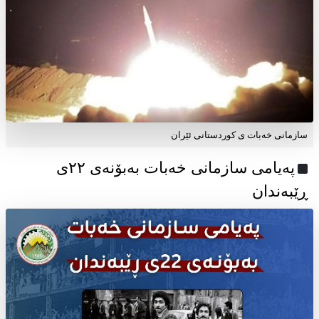
سازمانی خەبات ی کوردستانی ئێران
پەیامی سازمانی خەبات بەبۆنەی ۲۲ی
ڕێبەندان