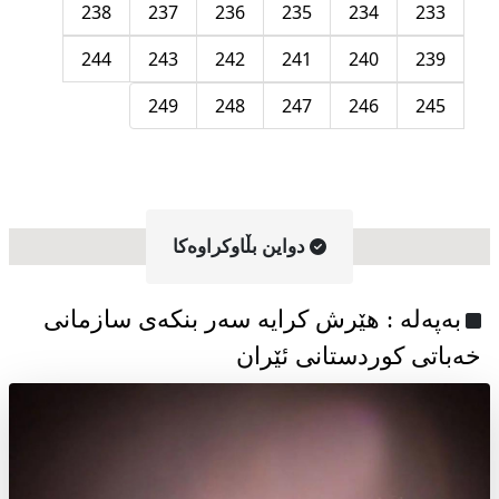
238
237
236
235
234
233
244
243
242
241
240
239
249
248
247
246
245
دواین بڵاوکراوه‌کا
به‌په‌له‌ : هێرش کرایە سەر بنکەی سازمانی
خەباتی کوردستانی ئێران