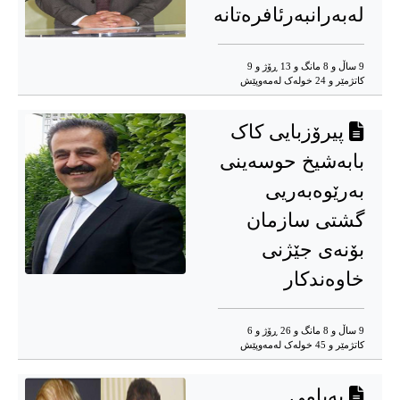
له‌‌‌به‌‌‌رانبه‌‌‌رئافره‌‌‌تانه‌‌‌
9 ساڵ و 8 مانگ و 13 ڕۆژ و 9
کاتژمێر و 24 خوله‌ک له‌مه‌وپێش‌
پیرۆزبایی کاک
بابه‌شیخ حوسەینی
به‌رێوه‌به‌ریی
گشتی سازمان
بۆنه‌ی جێژنی
خاوه‌ندکار
9 ساڵ و 8 مانگ و 26 ڕۆژ و 6
کاتژمێر و 45 خوله‌ک له‌مه‌وپێش‌
پەیامی