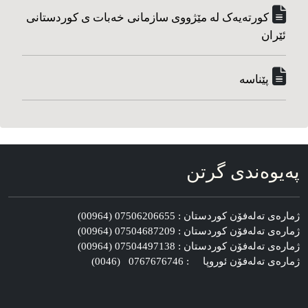
کورته‌یه‌ک له مێژووی سازمانی خه‌بات ی کوردستانی
ئێران
پێناسه‌
په‌یوه‌ندی گرتن
ژماره‌ی ته‌له‌فۆن کوردستان : 07506206655 (00964)
ژماره‌ی ته‌له‌فۆن کوردستان : 07504687209 (00964)
ژماره‌ی ته‌له‌فۆن کوردستان : 07504497138 (00964)
ژماره‌ی ته‌له‌فۆن ئوروپا : 0767676746 (0046)