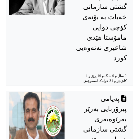
گشتی سازمانی
خەبات بە بۆنەی
کۆچی دوایی
مامۆستا هێدی
شاعیری نەتەوەیی
کورد
9 ساڵ و 9 مانگ و 10 ڕۆژ و 1
کاتژمێر و 31 خوله‌ک له‌مه‌وپێش‌
پەیامی
پیرۆزبایی بەرێز
بەرێوەبەری
گشتی سازمانی