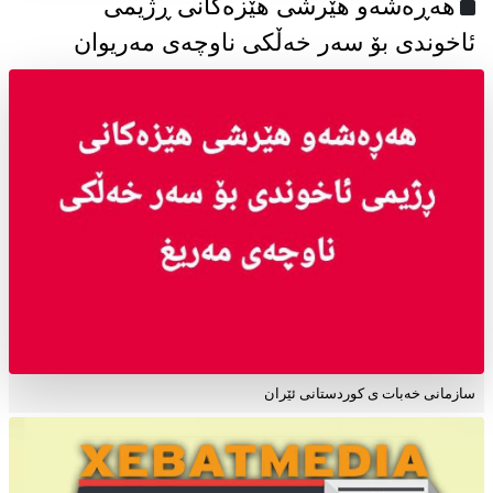
هەڕەشەو هێرشی هێزەکانی ڕژیمی
ئاخوندی بۆ سەر خەڵکی ناوچەی مەریوان
سازمانی خەبات ی کوردستانی ئێران