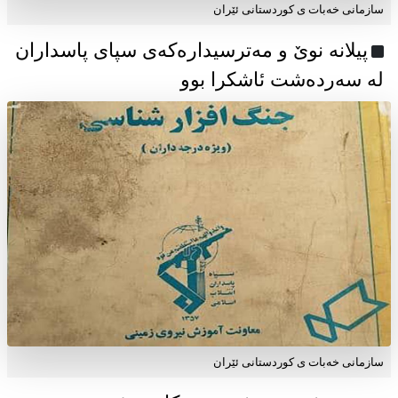
سازمانی خەبات ی كوردستانی ئێران
پیلانە نوێ و مەترسیدارەکەی سپای پاسداران
لە سەردەشت ئاشکرا بوو
سازمانی خەبات ی كوردستانی ئێران