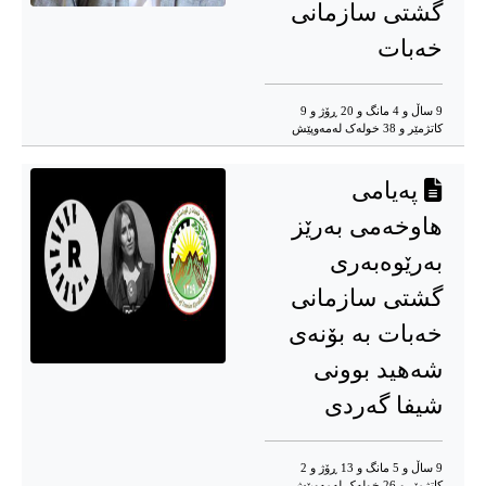
گشتی سازمانی
خەبات
9 ساڵ و 4 مانگ و 20 ڕۆژ و 9
کاتژمێر و 38 خوله‌ک له‌مه‌وپێش‌
پەیامی
هاوخەمی بەرێز
بەرێوەبەری
گشتی سازمانی
خەبات بە بۆنەی
شەهید بوونی
شیفا گەردی
9 ساڵ و 5 مانگ و 13 ڕۆژ و 2
کاتژمێر و 26 خوله‌ک له‌مه‌وپێش‌