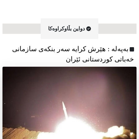
دواین بڵاوکراوه‌کا
به‌په‌له‌ : هێرش کرایە سەر بنکەی سازمانی
خەباتی کوردستانی ئێران