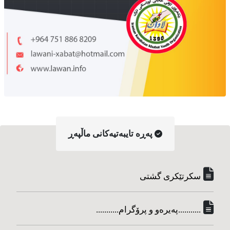
په‌ڕه‌ تایبه‌تیه‌کانی ماڵپه‌ڕ
سکرتێکری گشتی
...........په‌یره‌و و پرۆگرام...........