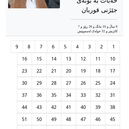
خەبات بە بۆنەی
جێژنی قوربان
9 ساڵ و 10 مانگ و 26 ڕۆژ و 7
کاتژمێر و 32 خوله‌ک له‌مه‌وپێش‌
9
8
7
6
5
4
3
2
1
16
15
14
13
12
11
10
23
22
21
20
19
18
17
30
29
28
27
26
25
24
37
36
35
34
33
32
31
44
43
42
41
40
39
38
51
50
49
48
47
46
45