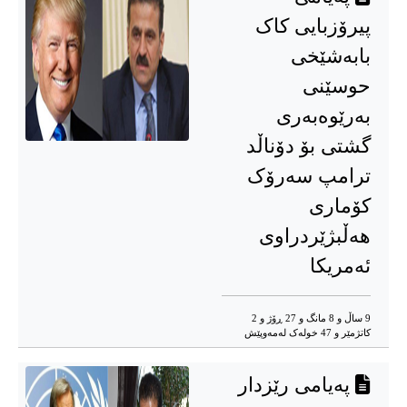
پیرۆزبایی کاک
بابەشێخی
حوسێنی
بەرێوەبەری
گشتی بۆ دۆناڵد
ترامپ سەرۆک
کۆماری
هەڵبژێردراوی
ئەمریکا
9 ساڵ و 8 مانگ و 27 ڕۆژ و 2
کاتژمێر و 47 خوله‌ک له‌مه‌وپێش‌
پەیامی رێزدار