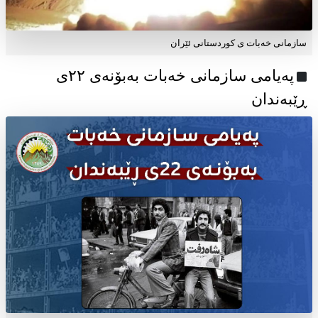
سازمانی خەبات ی کوردستانی ئێران
پەیامی سازمانی خەبات بەبۆنەی ۲۲ی
ڕێبەندان