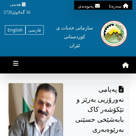
هه‌ینی
سه‌ره‌تا
په‌یوه‌ندی
16 گه‌لاوێژ2726
سازمانی خه‌بات ی
فارسی
English
کوردستانی
ئێران
پەیامی
نەورۆزیی بەرێز و
تێکۆشەر کاک
بابەشێخی حسێنی
بەرێوەبەری