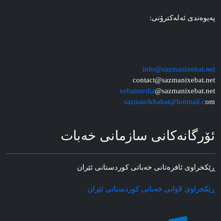
په‌یوه‌ندی ئه‌له‌کترۆنی:
info@sazmanixebat.net
contact@sazmanixebat.net
xebatmedia
@sazmanixebat.net
sazmanikhabat@hotmail.c
om
ئۆرگانه‌کانی سازمانی خه‌بات
ڕێکخراوی ئافره‌تانی خه‌باتی کوردستانی ئێران
ڕێکخراوی لاوانی خه‌باتی کوردستانی ئێران