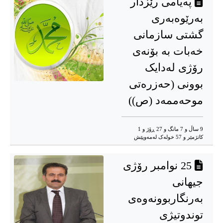
پەیامی رێزدار
بەرێوەبەری
گشتی سازمانی
خەبات بە بۆنەی
رۆژی لەدایک
بوونی (حەزرەتی
موحەممەد (ص))
9 ساڵ و 7 مانگ و 27 ڕۆژ و 1
کاتژمێر و 57 خوله‌ک له‌مه‌وپێش‌
25 نوامبر رۆژی
جیهانی
به‌‌‌رنگاربوونه‌‌‌وه‌‌‌ی
توندوتیژی