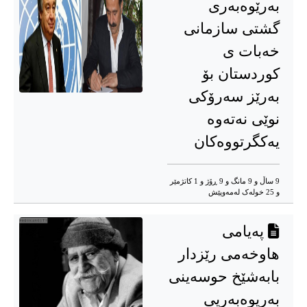
بەرێوەبەری
گشتی سازمانی
خەبات ی
کوردستان بۆ
بەرێز سەرۆکی
نوێی نەتەوە
یەکگرتووەکان
9 ساڵ و 9 مانگ و 9 ڕۆژ و 1 کاتژمێر
و 25 خوله‌ک له‌مه‌وپێش‌
پەیامی
هاوخەمی رێزدار
بابەشێخ حوسەینی
بەریوەبەریی