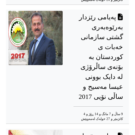
په‌یامی رێزدار
بەرێوەبەری
گشتی سازمانی
خەبات ی
کوردستان به‌
بۆنه‌ی ساڵرۆژی
له‌ دایک بوونی
عیسا مه‌سیح و
ساڵی نۆیی 2017
9 ساڵ و 7 مانگ و 14 ڕۆژ و 4
کاتژمێر و 27 خوله‌ک له‌مه‌وپێش‌