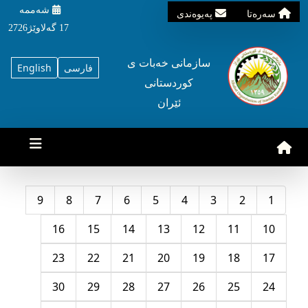
شه‌ممه‌
سه‌ره‌تا
په‌یوه‌ندی
17 گه‌لاوێژ2726
سازمانی خه‌بات ی
فارسی
English
کوردستانی
ئێران
9
8
7
6
5
4
3
2
1
16
15
14
13
12
11
10
23
22
21
20
19
18
17
30
29
28
27
26
25
24