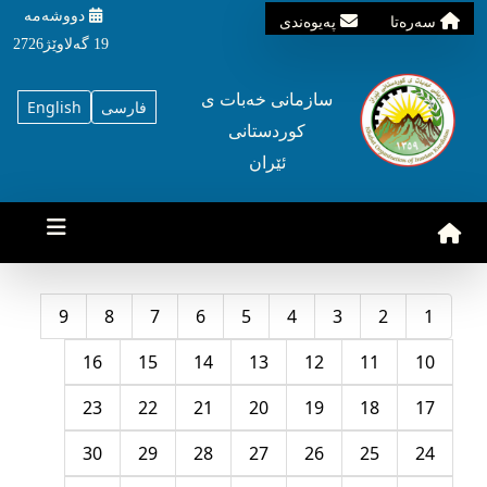
دووشه‌مه‌‌
سه‌ره‌تا
په‌یوه‌ندی
19 گه‌لاوێژ2726
سازمانی خه‌بات ی
فارسی
English
کوردستانی
ئێران
9
8
7
6
5
4
3
2
1
16
15
14
13
12
11
10
23
22
21
20
19
18
17
30
29
28
27
26
25
24