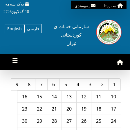
یه‌ک شه‌مه‌
سه‌ره‌تا
په‌یوه‌ندی
18 گه‌لاوێژ2726
سازمانی خه‌بات ی
فارسی
English
کوردستانی
ئێران
9
8
7
6
5
4
3
2
1
16
15
14
13
12
11
10
23
22
21
20
19
18
17
30
29
28
27
26
25
24